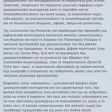
χρησιμοποιούν δεν αντιλαμβάνονται τη σοβαρότητα μιας τέτοιας
πρακτικής. Λησμονούν ότι παρόμοιες μειωτικές εκφράσεις είχαν
χρησιμοποιηθεί συστηματικά κατά το παρελθόν για να
απευαισθητοποιήσουν την κοινή γνώμη, να αναστείλουν τυχόν
ενδοιασμούς, να απενεργοποιήσουν τη συναισθηματική ταύτιση
και να διευκολύνουν διωγμούς, σφαγές, ακόμα και γενοκτονίες.
Της γενοκτονίας της Ρουάντας για παράδειγμα είχε προηγηθεί μια
κυβερνητικά συντονισμένη εκστρατεία λεκτικής «αποκτήνωσης»
των θυμάτων και κατά τη διάρκεια του Παγκοσμίου Πόλεμου η
ιαπωνική προπαγάνδα είχε χρησιμοποιήσει την ίδια μέθοδο
εναντίον των Αμερικανών. Η πιο ακραία, βέβαια περίπτωση, ήταν
εκείνη του Τρίτου Ράιχ. Ένα από τα σκευάσματα που
χρησιμοποιήθηκαν για τη γενοκτονία των Εβραίων στα
στρατόπεδα συγκεντρώσεως, ήταν το παρασιτοκτόνο Ζyclon Β.
Πολύ πριν, όμως, οι κρατούμενοι εξοντωθούν με παρασιτοκτόνα,
είχε προηγηθεί η απομείωση της ανθρώπινης φύσης τους από τον
ναζιστικό μηχανισμό προπαγάνδας.
Εκφράσεις όπως «αρουραίοι», «μολυσματικά ζωύφια» είχαν
χρησιμοποιηθεί συστηματικά για τον χαρακτηρισμό τους. Και
φυσικά όταν εκλαμβάνεις τους αντιπάλους σου όχι ως ανθρώπους
αλλά ως κτήνη ή παράσιτα, δεν έχεις και πολλούς ενδοιασμούς για
να τους εξοντώσεις προκειμένου να ανακυκλώσεις τις τρίχες ή το
λίπος τους. Η λεκτική «αποκτηνωτική» βία αποτελεί συχνά τον
προθάλαμο πραγματικής και όχι μόνο στη διεθνή σκηνή.