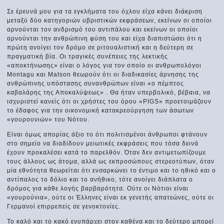
Σε έρευνά μου για τα εγκλήματα του όχλου είχα κάνει διάκριση
μεταξύ δύο κατηγοριών υβριστικών εκφράσεων, εκείνων οι οποίοι
αρνούνται τον ανδρισμό του αντιπάλου και εκείνων οι οποίοι
αρνούνται την ανθρώπινη φύση του και είχα διαπιστώσει ότι η
πρώτη ανοίγει τον δρόμο σε ριτουαλιστική και η δεύτερη σε
πραγματική βία. Οι τραγικές συνέπειες της λεκτικής
«αποκτήνωσης» είναι ο λόγος για τον οποίο οι ανθρωπολόγοι
Μontagu και Μatson θεωρούν ότι οι διαδικασίες άρνησης της
ανθρώπινης υπόστασης συνανθρώπων είναι «ο πέμπτος
καβαλάρης της Αποκαλύψεως» . Θα ήταν υπερβολικό, βέβαια, να
ισχυριστεί κανείς ότι οι χρήστες του όρου «ΡΙGS» προετοιμάζουν
το έδαφος για την οικονομική κατακρεούργηση των άσωτων
«γουρουνιών» του Νότου.
Είναι όμως απορίας άξιο το ότι πολιτισμένοι άνθρωποι φτάνουν
στο σημείο να διαδίδουν μειωτικές εκφράσεις που τόσα δεινά
έχουν προκαλέσει κατά το παρελθόν. Όταν δεν αντιμετωπίζουμε
τους άλλους ως άτομα, αλλά ως εκπροσώπους στερεοτύπων, όταν
μία εθνότητα θεωρείται ότι ενσαρκώνει το έντιμο και το ηθικό και ο
αντίπαλος το δόλιο και το ανήθικο, τότε ανοίγει διάπλατα ο
δρόμος για κάθε λογής βαρβαρότητα. Ούτε οι Νότιοι είναι
«γουρούνια», ούτε οι Έλληνες είναι εκ γενετής απατεώνες, ούτε οι
Γερμανοί επιρρεπείς σε γενοκτονίες.
Το καλό και το κακό ενυπάρχει στον καθένα και το δεύτερο μπορεί