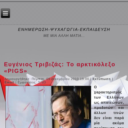
ΕΝΗΜΕΡΩΣΗ-ΨΥΧΑΓΩΓΙΑ-ΕΚΠΑΙΔΕΥΣΗ
ΜΕ ΜΙΑ ΑΛΛΗ ΜΑΤΙΑ...
Ευγένιος Τριβιζάς: Το αρκτικόλεξο
«ΡΙGS»
Δημιουργήθηκε: Πέμπτη, 09 Δεκεμβρίου 2010 19:00
|
Εκτύπωση
|
Email
| Εμφανίσεις: 3783
O
χαρακτηρισμός
των Ελλήνων
ως απατεώνων,
προδοτών και
άλλων τινών
δεν είναι παρά
μία ακόμα