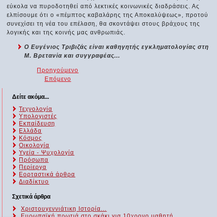
εύκολα να πυροδοτηθεί από λεκτικές κοινωνικές διαδράσεις. Ας
ελπίσουμε ότι ο «πέμπτος καβαλάρης της Αποκαλύψεως», προτού
συνεχίσει τη νέα του επέλαση, θα σκοντάψει στους βράχους της
λογικής και της κοινής μας ανθρωπιάς.
Ο Ευγένιος Τριβιζάς είναι καθηγητής εγκληματολογίας στη
Μ. Βρετανία και συγγραφέας...
Προηγούμενο
Επόμενο
Δείτε ακόμα...
Τεχνολογία
Υπολογιστές
Εκπαίδευση
Ελλάδα
Κόσμος
Οικολογία
Υγεία - Ψυχολογία
Πρόσωπα
Περίεργα
Εορταστικά άρθρα
Διαδίκτυο
Σχετικά άρθρα
Χριστουγεννιάτικη Ιστορία...
Ευρωπαϊκή πρωτιά στο σκάκι για 10χρονο μαθητή