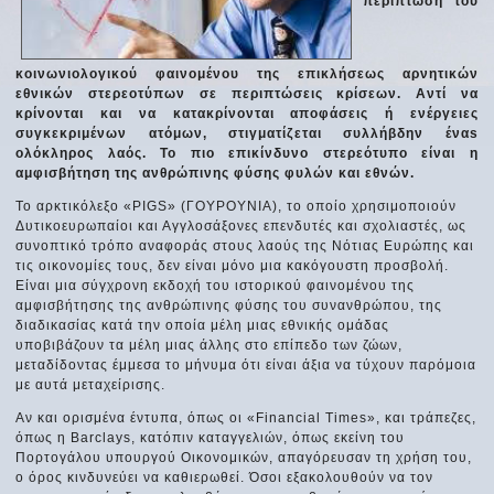
περίπτωση του
κοινωνιολογικού φαινομένου της επικλήσεως αρνητικών
εθνικών στερεοτύπων σε περιπτώσεις κρίσεων. Αντί να
κρίνονται και να κατακρίνονται αποφάσεις ή ενέργειες
συγκεκριμένων ατόμων, στιγματίζεται συλλήβδην έναs
ολόκληρoς λαός. Το πιο επικίνδυνο στερεότυπο είναι η
αμφισβήτηση της ανθρώπινης φύσης φυλών και εθνών.
Το αρκτικόλεξο «ΡΙGS» (ΓΟΥΡΟΥΝΙΑ), το οποίο χρησιμοποιούν
Δυτικοευρωπαίοι και Αγγλοσάξονες επενδυτές και σχολιαστές, ως
συνοπτικό τρόπο αναφοράς στους λαούς της Νότιας Ευρώπης και
τις οικονομίες τους, δεν είναι μόνο μια κακόγουστη προσβολή.
Είναι μια σύγχρονη εκδοχή του ιστορικού φαινομένου της
αμφισβήτησης της ανθρώπινης φύσης του συνανθρώπου, της
διαδικασίας κατά την οποία μέλη μιας εθνικής ομάδας
υποβιβάζουν τα μέλη μιας άλλης στο επίπεδο των ζώων,
μεταδίδοντας έμμεσα το μήνυμα ότι είναι άξια να τύχουν παρόμοια
με αυτά μεταχείρισης.
Αν και ορισμένα έντυπα, όπως οι «Financial Τimes», και τράπεζες,
όπως η Βarclays, κατόπιν καταγγελιών, όπως εκείνη του
Πορτογάλου υπουργού Οικονομικών, απαγόρευσαν τη χρήση του,
ο όρος κινδυνεύει να καθιερωθεί. Όσοι εξακολουθούν να τον