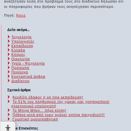
αναζήτησαν λύση στο πρόβλημά τους στο διαδίκτυο δήλωσαν ότι
οι πληροφορίες που βρήκαν τους ανησύχησαν περισσότερο.
Πηγή:
Nooz
Δείτε ακόμα...
Τεχνολογία
Υπολογιστές
Εκπαίδευση
Ελλάδα
Κόσμος
Οικολογία
Υγεία - Ψυχολογία
Πρόσωπα
Περίεργα
Εορταστικά άρθρα
Διαδίκτυο
Σχετικά άρθρα
Κερδίζει έδαφος η on line εκπαίδευση!
Το 51% του πληθυσμού της χώρας μας χρησιμοποιεί
ηλεκτρονικό υπολογιστή
Το Μπιγκ Μπεν... πήρε κλίση!
Πέθανε μετά από τρεις ημέρες online παιχνιδιού!!!
Γνωστική ομοιοπαθητική
Online Επισκέπτες