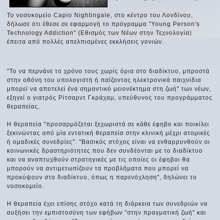
Το νοσοκομείο Capio Nightingale, στο κέντρο του Λονδίνου,
δήλωσε ότι έθεσε σε εφαρμογή το πρόγραμμα "Young Person's
Technology Addiction" (Εθισμός των Νέων στην Τεχνολογία)
έπειτα από πολλές απελπισμένες εκκλήσεις γονιών.
"Το να περνάνε το χρόνο τους χωρίς όρια στο διαδίκτυο, μπροστά
στην οθόνη του υπολογιστή ή παίζοντας ηλεκτρονικά παιχνίδια
μπορεί να αποτελεί ένα σημαντικό μειονέκτημα στη ζωή" των νέων,
εξηγεί ο γιατρός Ρίτσαρντ Γκράχαμ, υπεύθυνος του προγράμματος
θεραπείας.
Η θεραπεία "προσαρμόζεται ξεχωριστά σε κάθε έφηβο και ποικίλει
ξεκινώντας από μία εντατική θεραπεία στην κλινική μέχρι ατομικές
ή ομαδικές συνεδρίες". "Βασικός στόχος είναι να ενθαρρυνθούν οι
κοινωνικές δραστηριότητες που δεν συνδέονται με το διαδίκτυο
και να αναπτυχθούν στρατηγικές με τις οποίες οι έφηβοι θα
μπορούν να αντιμετωπίζουν τα προβλήματα που μπορεί να
προκύψουν στο διαδίκτυο, όπως η παρενόχληση", δηλώνει το
νοσοκομείο.
Η θεραπεία έχει επίσης στόχο κατά τη διάρκεια των συνεδριών να
αυξήσει την εμπιστοσύνη των εφήβων "στην πραγματική ζωή" και