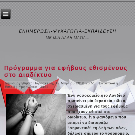
ΕΝΗΜΕΡΩΣΗ-ΨΥΧΑΓΩΓΙΑ-ΕΚΠΑΙΔΕΥΣΗ
ΜΕ ΜΙΑ ΑΛΛΗ ΜΑΤΙΑ...
Πρόγραμμα για εφήβους εθισμένους
στο Διαδίκτυο
Δημιουργήθηκε: Παρασκευή, 19 Μαρτίου 2010 23:51
|
Εκτύπωση
|
Email
| Εμφανίσεις: 3964
Ένα νοσοκομείο στο Λονδίνο
προτείνει μία θεραπεία ειδικά
σχεδιασμένη για τους εφήβους
που έχουν εθιστεί στο
διαδίκτυο, ένα φαινόμενο που
μπορεί να διαταράξει
"σημαντικά" τη ζωή των νέων,
δήλωσε σήμερα το νοσοκομείο.