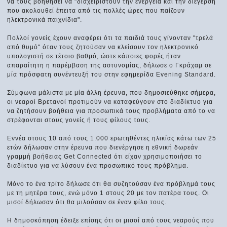
να τους βοηθήσει να "διαχειριστούν την ενέργεια και την διέγερση
που ακολουθεί έπειτα από τις πολλές ώρες που παίζουν
ηλεκτρονικά παιχνίδια".
Πολλοί γονείς έχουν αναφέρει ότι τα παιδιά τους γίνονταν "τρελά
από θυμό" όταν τους ζητούσαν να κλείσουν τον ηλεκτρονικό
υπολογιστή σε τέτοιο βαθμό, ώστε κάποιες φορές ήταν
απαραίτητη η παρέμβαση της αστυνομίας, δήλωσε ο Γκράχαμ σε
μία πρόσφατη συνέντευξή του στην εφημερίδα Evening Standard.
Σύμφωνα μάλιστα με μία άλλη έρευνα, που δημοσιεύθηκε σήμερα,
οι νεαροί Βρετανοί προτιμούν να καταφεύγουν στο διαδίκτυο για
να ζητήσουν βοήθεια για προσωπικά τους προβλήματα από το να
στρέφονται στους γονείς ή τους φίλους τους.
Εννέα στους 10 από τους 1.000 ερωτηθέντες ηλικίας κάτω των 25
ετών δήλωσαν στην έρευνα που διενέργησε η εθνική δωρεάν
γραμμή βοήθειας Get Connected ότι είχαν χρησιμοποιήσει το
διαδίκτυο για να λύσουν ένα προσωπικό τους πρόβλημα.
Μόνο το ένα τρίτο δήλωσε ότι θα συζητούσαν ένα πρόβλημά τους
με τη μητέρα τους, ενώ μόνο 1 στους 20 με τον πατέρα τους. Οι
μισοί δήλωσαν ότι θα μιλούσαν σε έναν φίλο τους.
Η δημοσκόπηση έδειξε επίσης ότι οι μισοί από τους νεαρούς που