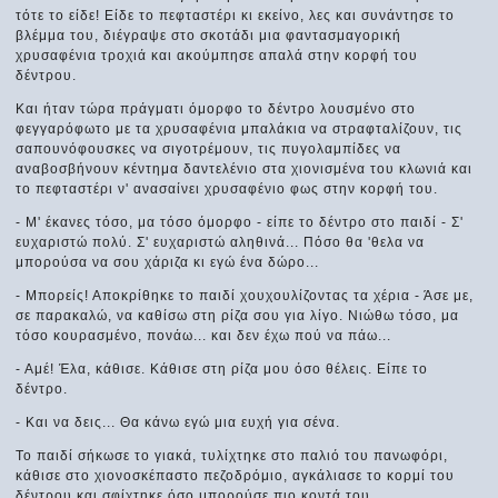
τότε το είδε! Είδε το πεφταστέρι κι εκείνο, λες και συνάντησε το
βλέμμα του, διέγραψε στο σκοτάδι μια φαντασμαγορική
χρυσαφένια τροχιά και ακούμπησε απαλά στην κορφή του
δέντρου.
Και ήταν τώρα πράγματι όμορφο το δέντρο λουσμένο στο
φεγγαρόφωτο με τα χρυσαφένια μπαλάκια να στραφταλίζουν, τις
σαπουνόφουσκες να σιγοτρέμουν, τις πυγολαμπίδες να
αναβοσβήνουν κέντημα δαντελένιο στα χιονισμένα του κλωνιά και
το πεφταστέρι ν' ανασαίνει χρυσαφένιο φως στην κορφή του.
- M' έκανες τόσο, μα τόσο όμορφο - είπε το δέντρο στο παιδί - Σ'
ευχαριστώ πολύ. Σ' ευχαριστώ αληθινά... Πόσο θα 'θελα να
μπορούσα να σου χάριζα κι εγώ ένα δώρο...
- Μπορείς! Αποκρίθηκε το παιδί χουχουλίζοντας τα χέρια - Άσε με,
σε παρακαλώ, να καθίσω στη ρίζα σου για λίγο. Νιώθω τόσο, μα
τόσο κουρασμένο, πονάω... και δεν έχω πού να πάω...
- Αμέ! Έλα, κάθισε. Κάθισε στη ρίζα μου όσο θέλεις. Είπε το
δέντρο.
- Και να δεις... Θα κάνω εγώ μια ευχή για σένα.
Το παιδί σήκωσε το γιακά, τυλίχτηκε στο παλιό του πανωφόρι,
κάθισε στο χιονοσκέπαστο πεζοδρόμιο, αγκάλιασε το κορμί του
δέντρου και σφίχτηκε όσο μπορούσε πιο κοντά του.