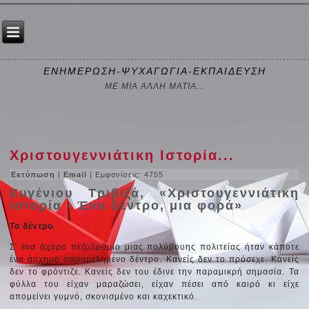
ΕΝΗΜΕΡΩΣΗ-ΨΥΧΑΓΩΓΙΑ-ΕΚΠΑΙΔΕΥΣΗ
ΜΕ ΜΙΑ ΑΛΛΗ ΜΑΤΙΑ...
Χριστουγεννιάτικη Ιστορία...
Εκτύπωση
|
Email
| Εμφανίσεις: 4755
Ευγένιου Τριβιζά, «Χριστουγεννιάτικη
Ιστορία - Ένα δέντρο, μια φορά»
Το δέντρο
Σ' ένα άχαρο πεζοδρόμιο μιας πολύβουης πολιτείας ήταν κάποτε
ένα άσχημο παραμελημένο δέντρο. Κανείς δεν το πρόσεχε. Κανείς
δεν το φρόντιζε. Κανείς δεν του έδινε την παραμικρή σημασία. Τα
φύλλα του είχαν μαραζώσει, είχαν πέσει από καιρό κι είχε
απομείνει γυμνό, σκονισμένο και καχεκτικό.