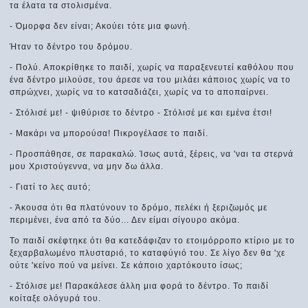
τα έλατα τα στολισμένα.
- Όμορφα δεν είναι; Ακούει τότε μια φωνή.
Ήταν το δέντρο του δρόμου.
- Πολύ. Αποκρίθηκε το παιδί, χωρίς να παραξενευτεί καθόλου που
ένα δέντρο μιλούσε, του άρεσε να του μιλάει κάποιος χωρίς να το
σπρώχνει, χωρίς να το κατσαδιάζει, χωρίς να το αποπαίρνει.
- Στόλισέ με! - ψιθύρισε το δέντρο - Στόλισέ με και εμένα έτσι!
- Μακάρι να μπορούσα! Πικρογέλασε το παιδί.
- Προσπάθησε, σε παρακαλώ. Ίσως αυτά, ξέρεις, να 'ναι τα στερνά
μου Χριστούγεννα, να μην δω άλλα.
- Γιατί το λες αυτό;
- Άκουσα ότι θα πλατύνουν το δρόμο, πελέκι ή ξεριζωμός με
περιμένει, ένα από τα δύο... Δεν είμαι σίγουρο ακόμα.
Το παιδί σκέφτηκε ότι θα κατεδάφιζαν το ετοιμόρροπο κτίριο με το
ξεχαρβαλωμένο πλυσταριό, το καταφύγιό του. Σε λίγο δεν θα 'χε
ούτε 'κείνο πού να μείνει. Σε κάποιο χαρτόκουτο ίσως;
- Στόλισε με! Παρακάλεσε άλλη μια φορά το δέντρο. Το παιδί
κοίταξε ολόγυρά του.