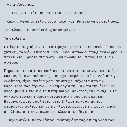
- Με τι; Απόρησε.
- Ό,τι να 'ναι... κάτι θα βρεις εσύ!! Δεν μπορεί.
- Καλά... Αφού το θέλεις τόσο πολύ, κάτι θα βρω να σε στολίσω...
Συμφώνησε το παιδί κι άρχισε να ψάχνει.
Τα στολίδια
Εκείνη τη στιγμή, λες και κάτι ψυχανεμίστηκε ο ουρανός, έπιασε να
χιονίζει, το χιόνι έπεφτε πυκνό... Χάδι απαλό σκέπαζε ανάλαφρα με
πάλλευκες νιφάδες στα ολόγυμνα κλωνιά του παραμελημένου
δέντρου.
Πήρε τότε το μάτι του παιδιού κάτι να αστράφτει λίγο παραπέρα.
Μια παρέα πλουσιόπαιδα, που είχαν περάσει από το δρόμο λίγο
νωρίτερα, είχαν πετάξει χρωματιστά χρυσόχαρτα από τις
καραμέλες που έτρωγαν με λαιμαργία τη μια μετά την άλλη. Το
αγόρι μάζεψε ένα ένα τα πεταμένα χρυσόχαρτα, τα μάλαξε με τα
δάχτυλά του και έπλασε αστραφτερές πράσινες μπλε και
βυσσινόχρωμες μπαλίτσες, μετά ξήλωσε τα κουμπιά του
φθαρμένου παλτού και με τις κλωστές κρέμασε τις φανταχτερές
μπαλίτσες στα χιονοσκέπαστα κλωνιά του δέντρου.
- Ευχαριστώ! Είπε το δέντρο, ανατριχιάζοντας απ' τη χαρά του.