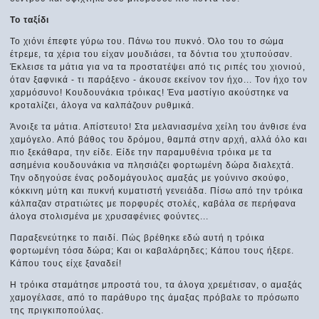
Το ταξίδι
Το χιόνι έπεφτε γύρω του. Πάνω του πυκνό. Όλο του το σώμα
έτρεμε, τα χέρια του είχαν μουδιάσει, τα δόντια του χτυπούσαν.
Έκλεισε τα μάτια για να τα προστατέψει από τις ριπές του χιονιού,
όταν ξαφνικά - τι παράξενο - άκουσε εκείνον τον ήχο... Τον ήχο τον
χαρμόσυνο! Κουδουνάκια τρόικας! Ένα μαστίγιο ακούστηκε να
κροταλίζει, άλογα να καλπάζουν ρυθμικά.
Άνοιξε τα μάτια. Απίστευτο! Στα μελανιασμένα χείλη του άνθισε ένα
χαμόγελο. Από βάθος του δρόμου, θαμπά στην αρχή, αλλά όλο και
πιο ξεκάθαρα, την είδε. Είδε την παραμυθένια τρόικα με τα
ασημένια κουδουνάκια να πλησιάζει φορτωμένη δώρα διαλεχτά.
Την οδηγούσε ένας ροδομάγουλος αμαξάς με γούνινο σκούφο,
κόκκινη μύτη και πυκνή κυματιστή γενειάδα. Πίσω από την τρόικα
κάλπαζαν στρατιώτες με πορφυρές στολές, καβάλα σε περήφανα
άλογα στολισμένα με χρυσαφένιες φούντες...
Παραξενεύτηκε το παιδί. Πώς βρέθηκε εδώ αυτή η τρόικα
φορτωμένη τόσα δώρα; Και οι καβαλάρηδες; Κάπου τους ήξερε.
Κάπου τους είχε ξαναδεί!
H τρόικα σταμάτησε μπροστά του, τα άλογα χρεμέτισαν, ο αμαξάς
χαμογέλασε, από το παράθυρο της άμαξας πρόβαλε το πρόσωπο
της πριγκιποπούλας.