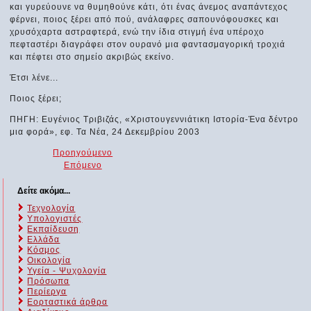
και γυρεύουνε να θυμηθούνε κάτι, ότι ένας άνεμος αναπάντεχος
φέρνει, ποιος ξέρει από πού, ανάλαφρες σαπουνόφουσκες και
χρυσόχαρτα αστραφτερά, ενώ την ίδια στιγμή ένα υπέροχο
πεφταστέρι διαγράφει στον ουρανό μια φαντασμαγορική τροχιά
και πέφτει στο σημείο ακριβώς εκείνο.
Έτσι λένε...
Ποιος ξέρει;
ΠΗΓΗ: Ευγένιος Τριβιζάς, «Χριστουγεννιάτικη Ιστορία-Ένα δέντρο
μια φορά», εφ. Τα Νέα, 24 Δεκεμβρίου 2003
Προηγούμενο
Επόμενο
Δείτε ακόμα...
Τεχνολογία
Υπολογιστές
Εκπαίδευση
Ελλάδα
Κόσμος
Οικολογία
Υγεία - Ψυχολογία
Πρόσωπα
Περίεργα
Εορταστικά άρθρα