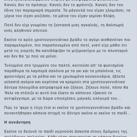
Κανείς δεν το πρόσεχε. Κανείς δεν το φρόντιζε. Κανείς δεν του
έδινε την παραμικρή σημασία. Τα μάγουλά του είχαν χλομιάσει, τα
χέρια του είχαν ροζιάσει, τα μάτια του είχαν γεμίσει θλίψη.
Ποτέ δεν είχε γνωρίσει τη ζεστασιά μιας αγκαλιάς, τη θαλπωρή
ενός αληθινού σπιτιού.
Εκείνο το κρύο χριστουγεννιάτικο βράδυ το αγόρι αισθανόταν πιο
παραμελημένο, πιο παραπονεμένο από ποτέ, γιατί είχε μάθει ότι
μετά τις γιορτές θα κατεδάφιζαν το μιζεροκτίριο με το πλυσταριό
και δεν θα 'χε πού να μείνει.
Τυλιγμένο στο τριμμένο του παλτό, κοιτούσε απ' τα φωτισμένα
παράθυρα τα λαμπερά σαλόνια με τα γκι και τα μπαλόνια, τις
φρουτιέρες με τα ρόδια και τα χρυσωμένα κουκουνάρια, έβλεπε
γελαστά αγόρια και κορίτσια να κρεμούν στα χριστουγεννιάτικα
δέντρα πλουμίδια αστραφτερά και ζήλευε. Ζήλευε πολύ, πόσο θα
'θελε να στόλιζε κι αυτό ένα έλατο σε κάποιου τζακιού το
αντιφέγγισμα, με τα δώρα υποσχέσεις μαγικές ολόγυρά του...
Πώς το 'φερε η τύχη έτσι κι εκείνο το χριστουγεννιάτικο βράδυ και
συναντήθηκαν κάποια στιγμή το δέντρο εκείνο κι εκείνο το παιδί...
H συνάντηση
Εκείνο το δειλινό το παιδί γυρνούσε άσκοπα στους δρόμους της
πολύβουης πολιτείας. Κάθε τόσο σταματούσε σε κάποια βιτρίνα.