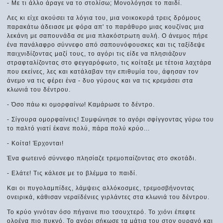
- Με τι άλλο άραγε να το στολίσω; Μονολόγησε το παιδί.
Λες κι είχε ακούσει τα λόγια του, μια νοικοκυρά τρεις δρόμους
παρακάτω άδειασε με φόρα απ' το παράθυρο μιας κουζίνας μια
λεκάνη με σαπουνάδα σε μια πλακόστρωτη αυλή. Ο άνεμος πήρε
ένα πανάλαφρο σύννεφο από σαπουνόφουσκες και τις ταξίδεψε
παιχνιδίζοντας μαζί τους, το αγόρι τις είδε να πλησιάζουν
στραφταλίζοντας στο φεγγαρόφωτο, τις κοίταξε με τέτοια λαχτάρα
που εκείνες, λες και κατάλαβαν την επιθυμία του, άφησαν τον
άνεμο να τις φέρει ένα - δυο γύρους και να τις κρεμάσει στα
κλωνιά του δέντρου.
- Όσο πάω κι ομορφαίνω! Καμάρωσε το δέντρο.
- Σίγουρα ομορφαίνεις! Συμφώνησε το αγόρι σφίγγοντας γύρω του
το παλτό γιατί έκανε πολύ, πάρα πολύ κρύο...
- Κοίτα! Έρχονται!
Ένα φωτεινό σύννεφο πλησίαζε τρεμοπαίζοντας στο σκοτάδι.
- Ελάτε! Τις κάλεσε με το βλέμμα το παιδί.
Και οι πυγολαμπίδες, λάμψεις αλλόκοσμες, τρεμοσβήνοντας
ονειρικά, κάθισαν νεραϊδένιες γιρλάντες στα κλωνιά του δέντρου.
Το κρύο γινόταν όσο πήγαινε πιο τσουχτερό. Το χιόνι έπεφτε
ολοένα πιο πυκνό. Το αγόρι σήκωσε τα μάτια του στον ουρανό και