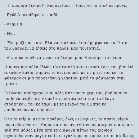
- Τι όμορφο δέντρο! - Χαμογέλασε - Ποιος να το στόλισε άραγε;
- Εγώ! Αποκρίθηκε το παιδί.
- Αλήθεια;
- Ναι.
- Έλα μαζί μου τότε. Έλα να στολίσεις έτσι όμορφα και το έλατο
του βασιλιά, να ζήσεις στο παλάτι μας παντοτινά.
- Δεν πάω πουθενά χωρίς το δέντρο μου! Απάντησε το αγόρι.
H πριγκιποπούλα έδωσε τότε εντολή και οι στρατιώτες του βασιλιά
έσκαψαν βαθιά, πήρανε το δέντρο μαζί με τις ρίζες του και το
φύτεψαν σε μια πορσελάνινη γλάστρα, μετά το φόρτωσαν στην
τρόικα.
Γελώντας πρόσχαρα, ο αμαξάς άπλωσε το χέρι του, βοήθησε το
παιδί να ανέβει στην άμαξα να κάτσει πλάι του, τα άλογα
στράφηκαν, τον κοίταξαν με τα μεγάλα τους μάτια και
ρουθούνισαν ανυπόμονα.
Όλα τα κτίρια, όλα τα φανάρια, όλες οι βιτρίνες, τα πάντα, είχαν
τώρα εξαφανιστεί. Μπροστά τους ανοιγόταν μια απέραντη στέπα κι
εκεί στο βάθος μέσα από τα διάφανα πέπλα του χιονιού
αχνοφαίνονταν μαγευτικοί οι μεγαλόπρεποι τρούλοι κι οι αψιδωτές