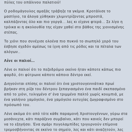
πύλες του οπάλινου παλατιού!
Ο ροδομάγουλος αμαξάς τράβηξε τα γκέμια. Κροτάλισε το
μαστίγιο, τα άλογα χύθηκαν χλιμιντρίζοντας μπροστά,
καλπάζοντας όλο και πιο γοργά... λες κι είχανε φτερά... Σε λίγο η
τρόικα κι η ακολουθία της είχαν χαθεί στο βάθος της χιονισμένης
στέπας.
Το χιόνι που συνέχισε ολοένα πιο πυκνό το σιωπηλό χορό του
έσβησε σχεδόν αμέσως τα ίχνη από τις ρόδες και τα πέταλα των
αλόγων..
Λένε οι παλιοί...
Λένε οι παλιοί ότι το πεζοδρόμιο εκείνο ήταν κάποτε κάπως πιο
φαρδύ, ότι φύτρωνε κάποτε κάποιο δέντρο εκεί.
Διηγούνται επίσης οι παλιοί ότι ένα χριστουγεννιάτικο πρωί
βρήκαν στη ρίζα του δέντρου ξεπαγιασμένο ένα παιδί σκεπασμένο
από το χιόνι, τυλιγμένο σ' ένα τριμμένο παλτό χωρίς κουμπιά, με
ένα γαλήνιο χαμόγελο, ένα χαμόγελο ευτυχίας ζωγραφισμένο στο
πρόσωπό του.
Λένε ακόμα ότι από τότε κάθε παραμονή Χριστουγέννων, γύρω στα
μεσάνυχτα, κάτι παράξενο συμβαίνει, κάτι που κανείς δεν μπορεί
να το εξηγήσει. Ένα σμάρι πυγολαμπίδες τριγυρνούν επίμονα
τρεμοσβήνοντας σε εκείνο το σημείο, λες και κάτι αναζητούν, λες