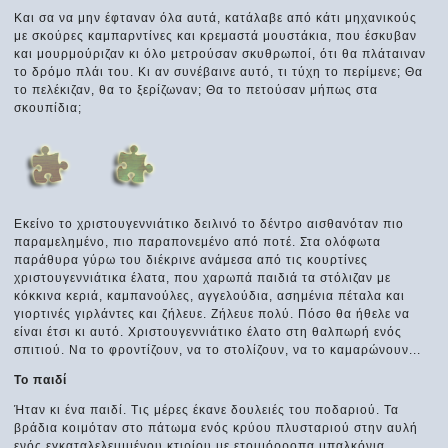
Και σα να μην έφταναν όλα αυτά, κατάλαβε από κάτι μηχανικούς
με σκούρες καμπαρντίνες και κρεμαστά μουστάκια, που έσκυβαν
και μουρμούριζαν κι όλο μετρούσαν σκυθρωποί, ότι θα πλάταιναν
το δρόμο πλάι του. Κι αν συνέβαινε αυτό, τι τύχη το περίμενε; Θα
το πελέκιζαν, θα το ξερίζωναν; Θα το πετούσαν μήπως στα
σκουπίδια;
Εκείνο το χριστουγεννιάτικο δειλινό το δέντρο αισθανόταν πιο
παραμελημένο, πιο παραπονεμένο από ποτέ. Στα ολόφωτα
παράθυρα γύρω του διέκρινε ανάμεσα από τις κουρτίνες
χριστουγεννιάτικα έλατα, που χαρωπά παιδιά τα στόλιζαν με
κόκκινα κεριά, καμπανούλες, αγγελούδια, ασημένια πέταλα και
γιορτινές γιρλάντες και ζήλευε. Ζήλευε πολύ. Πόσο θα ήθελε να
είναι έτσι κι αυτό. Χριστουγεννιάτικο έλατο στη θαλπωρή ενός
σπιτιού. Να το φροντίζουν, να το στολίζουν, να το καμαρώνουν...
Το παιδί
Ήταν κι ένα παιδί. Τις μέρες έκανε δουλειές του ποδαριού. Τα
βράδια κοιμόταν στο πάτωμα ενός κρύου πλυσταριού στην αυλή
ενός εγκαταλελειμμένου κτιρίου με ετοιμόρροπα μπαλκόνια.