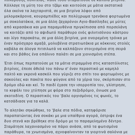
Κόλλαγε τη μύτη του στο τζάμι και κοιτούσε με μάτια εκστατικά
όλα εκείνα τα λαχταριστά, σε μια βιτρίνα λόφοι από
μελομακάρονα, κουραμπιέδες και πολύχρωμα τρενάκια φορτωμένα
με σοκολατάκια, σε μια άλλη ζαχαρένιοι Αγιο-Βασίληδες με μύτες
από κερασάκια και μια παραμυθένια πριγκίπισσα από πορσελάνη
να κοιτάζει από το αψιδωτό παράθυρο ενός φιλντισένιου κάστρου
και λίγο παρακάτω, σε μια άλλη βιτρίνα, μια ονειρεμένη τρόικα με
έναν πρόσχαρο αμαξά, μολυβένια στρατιωτάκια με κόκκινες στολές
καβάλα σε άλογα πιτσιλωτά να καλπάζουν στοιχισμένα στη σειρά
και στο βάθος ένα οπάλινο παλάτι σε μια χιονισμένη στέπα.
Έτσι όπως περπατούσε με τα μάτια στραμμένα στις καταστόλιστες
βιτρίνες, έπεσε άθελά του πάνω σ' έναν περαστικό με καμηλό
παλτό και γκρενά κασκόλ που γύριζε στο σπίτι του φορτωμένος με
σακούλες και πακέτα που φύγανε από τα χέρια του, σκόρπισαν στο
δρόμο εδώ και κεί. Το παιδί έχασε την ισορροπία του, γλίστρησε,
το κεφάλι του χτύπησε με φόρα στο πεζοδρόμιο, ένιωσε μια
σκοτοδίνη. Ο περαστικός του 'βαλε οργισμένος τις φωνές, το
κατσάδιασε για τα καλά.
Το αλητάκι σηκώθηκε, το 'βαλε στα πόδια, κατηφόρισε
παραπατώντας ένα σοκάκι με μια υπαίθρια αγορά, έστριψε ένα
δυο στενά και βρέθηκε στο δρόμο με το παραμελημένο δέντρο.
Σταμάτησε λαχανιασμένο να πάρει ανάσα, από τα φωτισμένα
παράθυρα, τα χνωτισμένα, αχνοφαίνονταν τα γιορτινά σαλόνια με