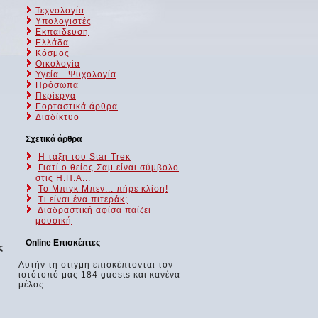
Τεχνολογία
Υπολογιστές
Εκπαίδευση
Ελλάδα
Κόσμος
Οικολογία
Υγεία - Ψυχολογία
Πρόσωπα
Περίεργα
Εορταστικά άρθρα
Διαδίκτυο
Σχετικά άρθρα
H τάξη του Star Treκ
Γιατί ο θείος Σαμ είναι σύμβολο
στις Η.Π.Α...
Το Μπιγκ Μπεν... πήρε κλίση!
Τι είναι ένα πιτεράκ;
Διαδραστική αφίσα παίζει
μουσική
Online Επισκέπτες
ς
Αυτήν τη στιγμή επισκέπτονται τον
ιστότοπό μας 184 guests και κανένα
μέλος