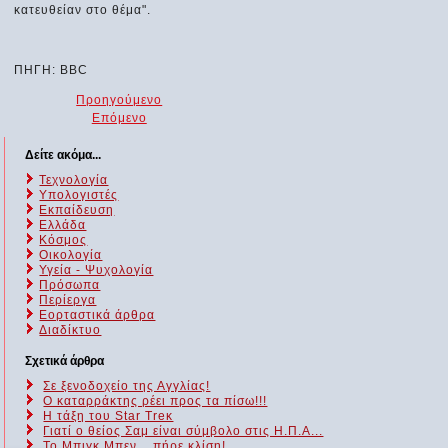
κατευθείαν στο θέμα".
ΠΗΓΗ: BBC
Προηγούμενο
Επόμενο
Δείτε ακόμα...
Τεχνολογία
Υπολογιστές
Εκπαίδευση
Ελλάδα
Κόσμος
Οικολογία
Υγεία - Ψυχολογία
Πρόσωπα
Περίεργα
Εορταστικά άρθρα
Διαδίκτυο
Σχετικά άρθρα
Σε ξενοδοχείο της Αγγλίας!
Ο καταρράκτης ρέει προς τα πίσω!!!
H τάξη του Star Treκ
Γιατί ο θείος Σαμ είναι σύμβολο στις Η.Π.Α...
Το Μπιγκ Μπεν... πήρε κλίση!