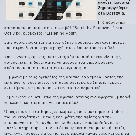
ακούει μουσική,
δημιουργήθηκε
στη Βρετανία.
Η διαδραστική
αφίσα παρουσιάστηκε στο φεστιβάλ "South by Southwest" στο
Όστιν και ονομάζεται "Listening Post".
Στην ουσία πρόκειται για έναν οδηγό μουσικών συγκροτημάτων,
που εμφανίζονται στην περιοχή, στο πλαίσιο του φεστιβάλ.
Κάθε ενδιαφερόμενος, πατώντας κάποιο από τα εικονίδια της
αφίσας, έχει τη δυνατότητα να ακούσει ένα μικρό μουσικό
απόσπασμα από το αντίστοιχο συγκρότημα.
Σύμφωνα με τους εφευρέτες της αφίσας, το χαμηλό κόστος της
εκτύπωσης, συνεπάγεται ότι πολύ σύντομα οτιδήποτε χάρτινο
αντικείμενο, θα μπορούσε να είναι και διαδραστικό.
Σημειώνεται δε, ότι μέσω της αφίσας, όποιος ενδιαφέρεται, μπορεί
να κλείσει και εισιτήρια για το φεστιβάλ.
Όπως είπε ο Πίτερ Τόμας, επικεφαλής του πρακτορείου Uniform,
που συνεργάστηκε με τους εφευρέτες της αφίσας για την
δημιουργία της, "οι άνθρωποι καθημερινά βομβαρδίζονται με
πολλές πληροφορίες. Ειδικά όταν πρόκειται για μουσική, αυτός
είναι ένας τρόπος, για να τις προσπεράσει κανείς όλες και να μπει