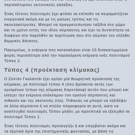
περισσότερους γειτονικούς γαλαξίες.
Ένας τέτοιος πολιτισμός έχει φτάσει σε επίπεδο να πειραματίζεται
ενεργειακά ακόμη και με τις μαύρες τρύπες και τις
σκουληκότρυπες. Μπορεί να πραγματοποιήσει ταξίδια στο χώρο
και το χρόνο εντός του ιδίου σύμπαντος και έχει τη δυνατότητα να
διαφύγει στο παρελθόν σε περίπτωση που στο σύμπαν του επέλθει
θερμικός θάνατος.
Παρομοίως, η ενέργεια που καταναλώνει είναι 10 δισεκατομμύρια
φορές περισσότερη από την παραγόμενη ενέργεια ενός πολιτισμού
Τύπου 2.
Τύπος 4 (προέκταση κλίμακας)
Ο Ζολτάν Γκαλαντάι έχει ορίσει μία θεωρητική προέκταση της
κλίμακας, με πολιτισμό τύπου 4 (που βρίσκεται εκτός των
ορισμένων τύπων της κλίμακας Καρντάσεφ) αυτόν που μπορεί και
ελέγχει την ενέργεια ολόκληρου του ορατού σύμπαντος και
πιθανόν και της σκοτεινής ύλης. Πιθανώς να μπορεί να ταξιδέψει
σε άλλα σύμπαντα ή να στείλει πληροφορία σε αυτά, ώστε να
αναπτυχθεί πολιτισμός Τύπου μηδέν, με προοπτική να εξελιχθεί σε
πολιτισμό Τύπου 1.
Ένας τέτοιος πολιτισμός προσεγγίζει ή και υπερβαίνει ακόμα και
τα εξωτικά όρια της επιστημονικής φαντασίας, με βάση τις