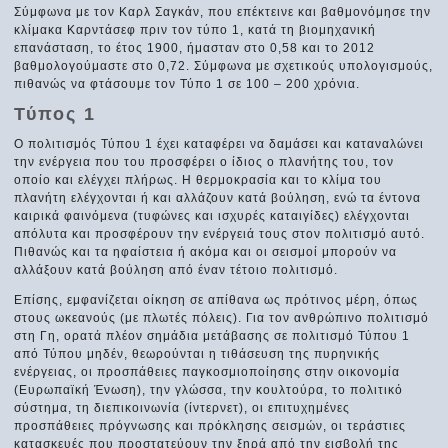
Σύμφωνα με τον Καρλ Σαγκάν, που επέκτεινε και βαθμονόμησε την
κλίμακα Καρντάσεφ πριν τον τύπο 1, κατά τη βιομηχανική
επανάσταση, το έτος 1900, ήμασταν στο 0,58 και το 2012
βαθμολογούμαστε στο 0,72. Σύμφωνα με σχετικούς υπολογισμούς,
πιθανώς να φτάσουμε τον Τύπο 1 σε 100 – 200 χρόνια.
Τύπος 1
Ο πολιτισμός Τύπου 1 έχει καταφέρει να δαμάσει και καταναλώνει
την ενέργεια που του προσφέρει ο ίδιος ο πλανήτης του, τον
οποίο και ελέγχει πλήρως. Η θερμοκρασία και το κλίμα του
πλανήτη ελέγχονται ή και αλλάζουν κατά βούληση, ενώ τα έντονα
καιρικά φαινόμενα (τυφώνες και ισχυρές καταιγίδες) ελέγχονται
απόλυτα και προσφέρουν την ενέργειά τους στον πολιτισμό αυτό.
Πιθανώς και τα ηφαίστεια ή ακόμα και οι σεισμοί μπορούν να
αλλάξουν κατά βούληση από έναν τέτοιο πολιτισμό.
Επίσης, εμφανίζεται οίκηση σε απίθανα ως πρότινος μέρη, όπως
στους ωκεανούς (με πλωτές πόλεις). Για τον ανθρώπινο πολιτισμό
στη Γη, ορατά πλέον σημάδια μετάβασης σε πολιτισμό Τύπου 1
από Τύπου μηδέν, θεωρούνται η τιθάσευση της πυρηνικής
ενέργειας, οι προσπάθειες παγκοσμιοποίησης στην οικονομία
(Ευρωπαϊκή Ένωση), την γλώσσα, την κουλτούρα, το πολιτικό
σύστημα, τη διεπικοινωνία (ίντερνετ), οι επιτυχημένες
προσπάθειες πρόγνωσης και πρόκλησης σεισμών, οι τεράστιες
κατασκευές που προστατεύουν την ξηρά από την εισβολή της