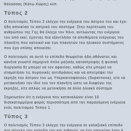
θάλασσας (Κάτω Χώρες) κλπ.
Τύπος 2
Ο πολιτισμός Τύπου 2 ελέγχει την ενέργεια του άστρου του και έχει
ήδη αποικίσει το αστρικό του σύστημα. Στην περίπτωση του
ανθρώπου της Γης θα έλεγχε τον Ήλιο, αντλώντας την ενέργεια
του από εκεί, έχοντας πια εξαντλήσει τα αποθέματα ενέργειας του
πλανήτη που κατοικεί και των πλανητών του ηλιακού συστήματος
που έχει επίσης αποικίσει.
Ο πολιτισμός σε αυτό το επίπεδο θεωρείται ήδη αθάνατος και
κανένα γνωστό σημερινό όπλο μαζικής καταστροφής ή φυσική
διεργασία δε μπορεί να τον αφανίσει, καθώς είτε μπορεί να
σταματήσει τις πυρηνικές αντιδράσεις και να αποτρέψει την
έκρηξη του άστρου του ως Υπερκαινοφανούς (Supernova), είτε να
μετακινήσει τον ίδιο του τον πλανήτη ώστε να διαφύγει της
έκρηξης, είτε απλώς να μετοικήσει σε άλλο ηλιακό σύστημα.
Σημειωτέον ότι η ενέργεια που καταναλώνει είναι 10
δισεκατομμύρια φορές περισσότερη από την παραγόμενη ενέργεια
ενός πολιτισμού Τύπου 1.
Τύπος 3
Ο πολιτισμός Τύπου 3 ελέγχει την ενέργεια σε γαλαξιακό επίπεδο
στο σύνολο του γαλαξία του και πιθανώς να έχει αποικίσει έναν ή