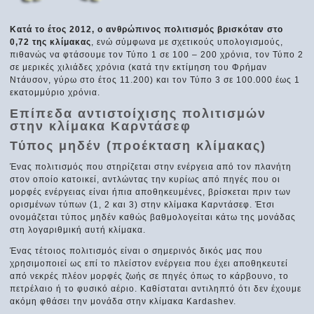
Κατά το έτος 2012, ο ανθρώπινος πολιτισμός βρισκόταν στο
0,72 της κλίμακας
, ενώ σύμφωνα με σχετικούς υπολογισμούς,
πιθανώς να φτάσουμε τον Τύπο 1 σε 100 – 200 χρόνια, τον Τύπο 2
σε μερικές χιλιάδες χρόνια (κατά την εκτίμηση του Φρήμαν
Ντάυσον, γύρω στο έτος 11.200) και τον Τύπο 3 σε 100.000 έως 1
εκατομμύριο χρόνια.
Επίπεδα αντιστοίχισης πολιτισμών
στην κλίμακα Καρντάσεφ
Τύπος μηδέν (προέκταση κλίμακας)
Ένας πολιτισμός που στηρίζεται στην ενέργεια από τον πλανήτη
στον οποίο κατοικεί, αντλώντας την κυρίως από πηγές που οι
μορφές ενέργειας είναι ήπια αποθηκευμένες, βρίσκεται πριν των
ορισμένων τύπων (1, 2 και 3) στην κλίμακα Καρντάσεφ. Έτσι
ονομάζεται τύπος μηδέν καθώς βαθμολογείται κάτω της μονάδας
στη λογαριθμική αυτή κλίμακα.
Ένας τέτοιος πολιτισμός είναι ο σημερινός δικός μας που
χρησιμοποιεί ως επί το πλείστον ενέργεια που έχει αποθηκευτεί
από νεκρές πλέον μορφές ζωής σε πηγές όπως το κάρβουνο, το
πετρέλαιο ή το φυσικό αέριο. Καθίσταται αντιληπτό ότι δεν έχουμε
ακόμη φθάσει την μονάδα στην κλίμακα Kardashev.