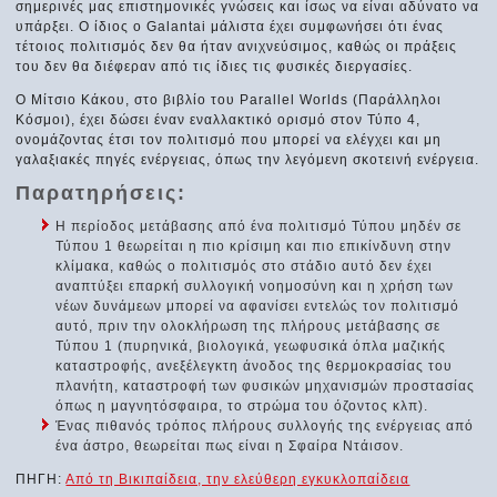
σημερινές μας επιστημονικές γνώσεις και ίσως να είναι αδύνατο να
υπάρξει. Ο ίδιος ο Galantai μάλιστα έχει συμφωνήσει ότι ένας
τέτοιος πολιτισμός δεν θα ήταν ανιχνεύσιμος, καθώς οι πράξεις
του δεν θα διέφεραν από τις ίδιες τις φυσικές διεργασίες.
Ο Μίτσιο Κάκου, στο βιβλίο του Parallel Worlds (Παράλληλοι
Κόσμοι), έχει δώσει έναν εναλλακτικό ορισμό στον Τύπο 4,
ονομάζοντας έτσι τον πολιτισμό που μπορεί να ελέγχει και μη
γαλαξιακές πηγές ενέργειας, όπως την λεγόμενη σκοτεινή ενέργεια.
Παρατηρήσεις:
Η περίοδος μετάβασης από ένα πολιτισμό Τύπου μηδέν σε
Τύπου 1 θεωρείται η πιο κρίσιμη και πιο επικίνδυνη στην
κλίμακα, καθώς ο πολιτισμός στο στάδιο αυτό δεν έχει
αναπτύξει επαρκή συλλογική νοημοσύνη και η χρήση των
νέων δυνάμεων μπορεί να αφανίσει εντελώς τον πολιτισμό
αυτό, πριν την ολοκλήρωση της πλήρους μετάβασης σε
Τύπου 1 (πυρηνικά, βιολογικά, γεωφυσικά όπλα μαζικής
καταστροφής, ανεξέλεγκτη άνοδος της θερμοκρασίας του
πλανήτη, καταστροφή των φυσικών μηχανισμών προστασίας
όπως η μαγνητόσφαιρα, το στρώμα του όζοντος κλπ).
Ένας πιθανός τρόπος πλήρους συλλογής της ενέργειας από
ένα άστρο, θεωρείται πως είναι η Σφαίρα Ντάισον.
ΠΗΓΗ:
Από τη Βικιπαίδεια, την ελεύθερη εγκυκλοπαίδεια