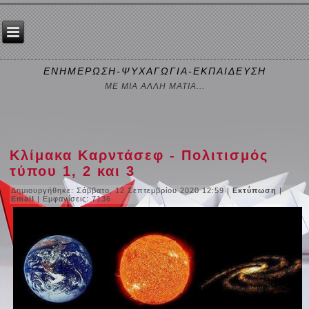
ΕΝΗΜΕΡΩΣΗ-ΨΥΧΑΓΩΓΙΑ-ΕΚΠΑΙΔΕΥΣΗ
ΜΕ ΜΙΑ ΑΛΛΗ ΜΑΤΙΑ...
Κλίμακα Καρντάσεφ - Πολιτισμός
τύπου 1, 2 και 3
Δημιουργήθηκε: Σάββατο, 12 Σεπτεμβρίου 2020 12:59
|
Εκτύπωση
|
Email
| Εμφανίσεις: 7136