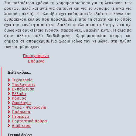
Στα παλαιότερα χρόνια τη χρησιμοποιούσαν για τη λεύκανση των
ρούχων, αλλά και αντί για σαπούνι και για το λούσιμο (ειδικά για
λιπαρά μαλλιά). Η αλυσίβα έχει καθαριστικές ιδιότητες λόγω του
ανθρακικού καλίου που προσλαμβάνει από τη στάχτη και το οποίο
έχει την ικανότητα αυτό να διαλύει τα έλαια και τα λίπη γενικά όχι
όμως και ορυκτέλαια (γράσο, παραφίνες, βαζελίνη κλπ.). Η αλισίβα
ήταν άλλοτε πολύ διαδεδομένη. Χρησιμοποιείται ακόμη και
σήμερα σε απομακρυσμένα χωριά ιδίως τον χειμώνα, στη πλύση
των ασπρόρουχων.
Προηγούμενο
Επόμενο
Δείτε ακόμα...
Τεχνολογία
Υπολογιστές
Εκπαίδευση
Ελλάδα
Κόσμος
Οικολογία
Υγεία - Ψυχολογία
Πρόσωπα
Περίεργα
Εορταστικά άρθρα
Διαδίκτυο
Σχετικά άρθρα