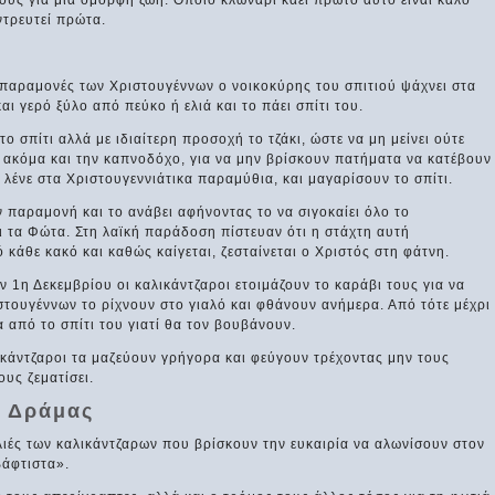
ους για μια όμορφη ζωή. Όποιο κλωνάρι καεί πρώτο αυτό είναι καλό
ντρευτεί πρώτα.
 παραμονές των Χριστουγέννων ο νοικοκύρης του σπιτιού ψάχνει στα
αι γερό ξύλο από πεύκο ή ελιά και το πάει σπίτι του.
το σπίτι αλλά με ιδιαίτερη προσοχή το τζάκι, ώστε να μη μείνει ούτε
ν ακόμα και την καπνοδόχο, για να μην βρίσκουν πατήματα να κατέβουν
 λένε στα Χριστουγεννιάτικα παραμύθια, και μαγαρίσουν το σπίτι.
ν παραμονή και το ανάβει αφήνοντας το να σιγοκαίει όλο το
 τα Φώτα. Στη λαϊκή παράδοση πίστευαν ότι η στάχτη αυτή
 κάθε κακό και καθώς καίγεται, ζεσταίνεται ο Χριστός στη φάτνη.
ην 1η Δεκεμβρίου οι καλικάντζαροι ετοιμάζουν το καράβι τους για να
τουγέννων το ρίχνουν στο γιαλό και φθάνουν ανήμερα. Από τότε μέχρι
α από το σπίτι του γιατί θα τον βουβάνουν.
κάντζαροι τα μαζεύουν γρήγορα και φεύγουν τρέχοντας μην τους
υς ζεματίσει.
ύ Δράμας
αλιές των καλικάντζαρων που βρίσκουν την ευκαιρία να αλωνίσουν στον
βάφτιστα».