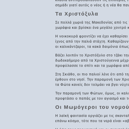
κλαδιά αντιπροσωπεύουν τις επιθυμίες τ
σημάδι γιατί αυτός ο νέος ή η νέα θα πα
Τα Χριστόξυλα
Σε πολλά χωριά της Μακεδονίας από τις
χωράφια και βρίσκει ένα μεγάλο χοντρό κ
Η νοικοκυρά φροντίζει να έχει καθαρίσει 
ίχνος από την παλιά στάχτη. Καθαρίζου
οι καλικάντζαροι, τα κακά δαιμόνια όπως
Βάζει λοιπόν το Χριστόξυλο στο τζάκι τη
δωδεκαήμερο από τα Χριστούγεννα μέχρι
προφύλασσε το σπίτι και τα χωράφια από
Στη Σκιάθο, οι πιο παλιοί λένε ότι από τ
έρθουν στο νησί. Την παραμονή των Χρισ
τα Φώτα κανείς δεν τολμάει να βγει νύχτ
Την παραμονή των Φώτων, όμως, οι καλι
προφτάσει ο παπάς με τον αγιασμό και το
Οι Μωμόγεροι του νομο
Η λαϊκή φαντασία οργιάζει με τις σκαντ
επάνω κόσμο, τότε που τα νερά είναι «α