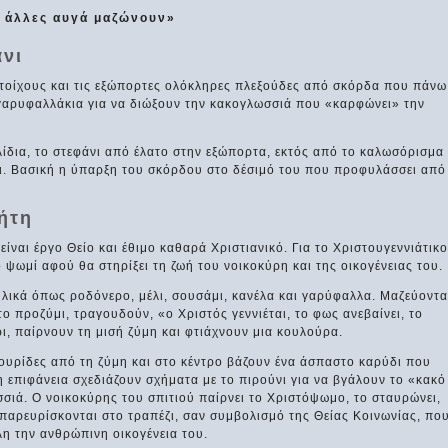
ι άλλες αυγά μαζώνουν»
άνι
 τοίχους και τις εξώπορτες ολόκληρες πλεξούδες από σκόρδα που πάνω
αρυφαλλάκια για να διώξουν την κακογλωσσιά που «καρφώνει» την
ίδια, το στεφάνι από έλατο στην εξώπορτα, εκτός από το καλωσόρισμα
τι. Βασική η ύπαρξη του σκόρδου στο δέσιμό του που προφυλάσσει από
ήτη
ναι έργο Θείο και έθιμο καθαρά Χριστιανικό. Για το Χριστουγεννιάτικο
 ψωμί αφού θα στηρίξει τη ζωή του νοικοκύρη και της οικογένειας του.
υλικά όπως ροδόνερο, μέλι, σουσάμι, κανέλα και γαρύφαλλα. Μαζεύοντα
 το προζύμι, τραγουδούν, «ο Χριστός γεννιέται, το φως ανεβαίνει, το
ρι, παίρνουν τη μισή ζύμη και φτιάχνουν μια κουλούρα.
ουρίδες από τη ζύμη και στο κέντρο βάζουν ένα άσπαστο καρύδι που
η επιφάνεια σχεδιάζουν σχήματα με το πιρούνι για να βγάλουν το «κακό
σιά. Ο νοικοκύρης του σπιτιού παίρνει το Χριστόψωμο, το σταυρώνει,
ς παρευρίσκονται στο τραπέζι, σαν συμβολισμό της Θείας Κοινωνίας, πο
λη την ανθρώπινη οικογένεια του.