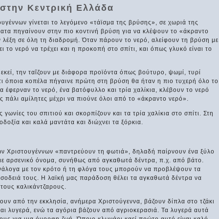
 στην Κεντρική Ελλάδα
υγέννων γίνεται το λεγόμενο «τάϊσμα της βρύσης», σε χωριά της
ματα πηγαίνουν στην πιο κοντινή βρύση για να κλέψουν το «άκραντο
ν λέξη σε όλη τη διαδρομή. Όταν πάρουν το νερό, αλείφουν τη βρύση με
ι το νερό να τρέχει και η προκοπή στο σπίτι, και όπως γλυκό είναι το
 εκεί, την ταΐζουν με διάφορα προϊόντα όπως βούτυρο, ψωμί, τυρί
ότι όποια κοπέλα πήγαινε πρώτη στη βρύση θα ήταν η πιο τυχερή όλο το
α έφερναν το νερό, ένα βατόφυλλο και τρία χαλίκια, κλέβουν το νερό
ς πάλι αμίλητες μέχρι να πιούνε όλοι από το «άκραντο νερό».
ς γωνίες του σπιτιού και σκορπίζουν και τα τρία χαλίκια στο σπίτι. Στη
δοξία και καλά μαντάτα και διώχνει τα ξόρκια.
ων Χριστουγέννων «παντρεύουν τη φωτιά», δηλαδή παίρνουν ένα ξύλο
 με αρσενικό όνομα, συνήθως από αγκαθωτά δέντρα, π.χ. από βάτο.
 ανάλογα με τον κρότο ή τη φλόγα τους μπορούν να προβλέψουν τα
τη σοδειά τους. Η λαϊκή μας παράδοση θέλει τα αγκαθωτά δέντρα να
τους καλικάντζαρους.
φουν από την εκκλησία, ανήμερα Χριστούγεννα, βάζουν δίπλα στο τζάκι
ναι λυγερά, ενώ τα αγόρια βάζουν από αγριοκερασιά. Τα λυγερά αυτά