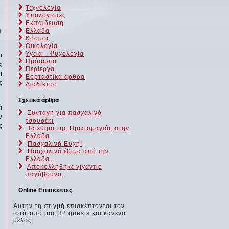
Τεχνολογία
Υπολογιστές
Εκπαίδευση
ο
Ελλάδα
Κόσμος
Οικολογία
Υγεία - Ψυχολογία
ι
Πρόσωπα
ς
Περίεργα
ι
Εορταστικά άρθρα
ς
Διαδίκτυο
Σχετικά άρθρα
ή
Συνταγή για πασχαλινό
ν
τσουρέκι
ς
Τα έθιμα της Πρωτομαγιάς στην
Ελλάδα
Πασχαλινή Ευχή!
Πασχαλινά έθιμα από την
Ελλάδα...
Aποκολλήθηκε γιγάντιο
παγόβουνο
Online Επισκέπτες
Αυτήν τη στιγμή επισκέπτονται τον
ιστότοπό μας 32 guests και κανένα
μέλος