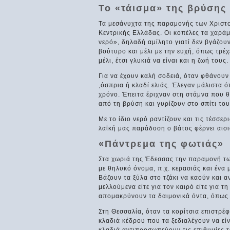
Το «τάισμα» της βρύσης
Τα μεσάνυχτα της παραμονής των Χριστο
Κεντρικής Ελλάδας. Οι κοπέλες τα χαρά
νερό», δηλαδή αμίλητο γιατί δεν βγάζου
βούτυρο και μέλι με την ευχή, όπως τρέχε
μέλι, έτσι γλυκιά να είναι και η ζωή τους.
Για να έχουν καλή σοδειά, όταν φθάνουν
,όσπρια ή κλαδί ελιάς. Έλεγαν μάλιστα 
χρόνο. Έπειτα έριχναν στη στάμνα που θ
από τη βρύση και γυρίζουν στο σπίτι του
Με το ίδιο νερό ραντίζουν και τις τέσσερι
λαϊκή μας παράδοση ο βάτος φέρνει αισιο
«Πάντρεμα της φωτιάς»
Στα χωριά της Έδεσσας την παραμονή τ
με θηλυκό όνομα, π.χ. κερασιάς και ένα
Βάζουν τα ξύλα στο τζάκι να καούν και
μελλούμενα είτε για τον καιρό είτε για 
απομακρύνουν τα δαιμονικά όντα, όπως 
Στη Θεσσαλία, όταν τα κορίτσια επιστρέ
κλαδιά κέδρου που τα ξεδιαλέγουν να εί