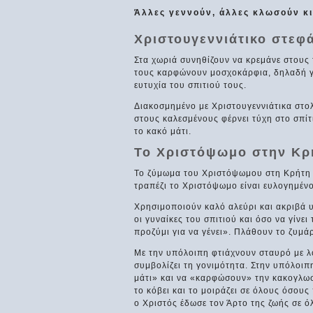
Άλλες γεννούν, άλλες κλωσούν κ
Χριστουγεννιάτικο στεφ
Στα χωριά συνηθίζουν να κρεμάνε στους
τους καρφώνουν μοσχοκάρφια, δηλαδή γ
ευτυχία του σπιτιού τους.
Διακοσμημένο με Χριστουγεννιάτικα στολ
στους καλεσμένους φέρνει τύχη στο σπί
το κακό μάτι.
Το Χριστόψωμο στην Κρ
Το ζύμωμα του Χριστόψωμου στη Κρήτη εί
τραπέζι το Χριστόψωμο είναι ευλογημένο
Χρησιμοποιούν καλό αλεύρι και ακριβά 
οι γυναίκες του σπιτιού και όσο να γίνει
προζύμι για να γένει». Πλάθουν το ζυμά
Με την υπόλοιπη φτιάχνουν σταυρό με λ
συμβολίζει τη γονιμότητα. Στην υπόλοιπ
μάτι» και να «καρφώσουν» την κακογλωσ
το κόβει και το μοιράζει σε όλους όσου
ο Χριστός έδωσε τον Άρτο της ζωής σε ό