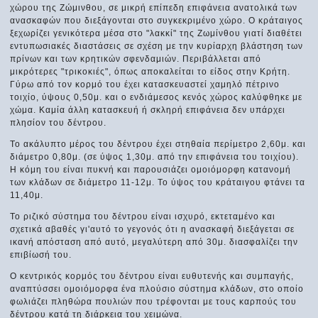
χώρου της Ζώμινθου, σε μικρή επίπεδη επιφάνεια ανατολικά των
ανασκαφών που διεξάγονται στο συγκεκριμένο χώρο. Ο κράταιγος
ξεχωρίζει γενικότερα μέσα στο "λακκί" της Ζωμίνθου γιατί διαθέτει
εντυπωσιακές διαστάσεις σε σχέση με την κυρίαρχη βλάστηση των
πρίνων και των κρητικών σφενδαμιών. Περιβάλλεται από
μικρότερες "τρικοκιές", όπως αποκαλείται το είδος στην Κρήτη.
Γύρω από τον κορμό του έχει κατασκευαστεί χαμηλό πέτρινο
τοιχίο, ύψους 0,50μ. και ο ενδιάμεσος κενός χώρος καλύφθηκε με
χώμα. Καμία άλλη κατασκευή ή σκληρή επιφάνεια δεν υπάρχει
πλησίον του δέντρου.
Το ακάλυπτο μέρος του δέντρου έχει στηθαία περίμετρο 2,60μ. και
διάμετρο 0,80μ. (σε ύψος 1,30μ. από την επιφάνεια του τοιχίου).
Η κόμη του είναι πυκνή και παρουσιάζει ομοιόμορφη κατανομή
των κλάδων σε διάμετρο 11-12μ. Το ύψος του κράταιγου φτάνει τα
11,40μ.
Το ριζικό σύστημα του δέντρου είναι ισχυρό, εκτεταμένο και
σχετικά αβαθές γι'αυτό το γεγονός ότι η ανασκαφή διεξάγεται σε
ικανή απόσταση από αυτό, μεγαλύτερη από 30μ. διασφαλίζει την
επιβίωσή του.
Ο κεντρικός κορμός του δέντρου είναι ευθυτενής και συμπαγής,
αναπτύσσει ομοιόμορφα ένα πλούσιο σύστημα κλάδων, στο οποίο
φωλιάζει πληθώρα πουλιών που τρέφονται με τους καρπούς του
δέντρου κατά τη διάρκεια του χειμώνα.