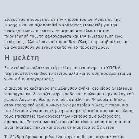
Στόχος του υπουργείου με την κήρυξη του ως Μνημείου της
Φύσης είναι να αξιοποιηθεί ο κράταιγος (τρικοκιά) για την
αναψυχή των επισκεπτών, να αφορά αποκλειστικά την
παρατήρησή του, τη φωτογράφιση και την εκμετάλλευση εως...
σκιάς του, αλλά πέραν τούτου ουδέν! Ολες οι πρωτοβουλίες που
θα αναφερθούν θα έχουν σκοπό να το προστατέψουν.
Η μελέτη
Στην ειδική περιβαλλοντική μελέτη που εκπόνησε το ΥΠΕΚΑ
περιγράφεται ακριβώς το δέντρο αλλά και τα όσα προβλέπεται να
γίνουν ή οι απαγορεύσεις.
Ο αιωνόβιος κράταιγος της Ζώμινθου ανήκει στο είδος Grataegus
monogyna και δεσπόζει στην είσοδο του ομώνυμου αρχαιολογικού
χώρου. Λόγω της θέσης του, σε υψίπεδο του Ψηλορείτη δίπλα
στον επαρχιακό δρόμο Ανωγείων-οροπεδίου Νίδας, η παρουσία
του δέντρου γίνεται αντιληπτή από αρκετή απόσταση και σε όλους
τους επισκέπτες των αρχαιοτήτων και τους φυσιολάτρες της
οροσειράς. Το εντυπωσιακότερο τμήμα είναι η κόμη του, η οποία
είναι ιδιαίτερα πυκνή και φτάνει σε διάμετρο τα 12 μέτρα.
Το δένδρο βρίσκεται ριζωμένο στην είσοδο του αρχαιολογικού