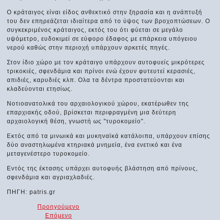
Ο κράταιγος είναι είδος ανθεκτικό στην ξηρασία και η ανάπτυξή
του δεν επηρεάζεται ιδιαίτερα από το ύψος των βροχοπτώσεων. Ο
συγκεκριμένος κράταιγος, εκτός του ότι φύεται σε μεγάλο
υψόμετρο, ευδοκιμεί σε εύφορο έδαφος με επάρκεια υπόγειου
νερού καθώς στην περιοχή υπάρχουν αρκετές πηγές.
Στον ίδιο χώρο με τον κράταιγο υπάρχουν αυτοφυείς μικρότερες
τρικοκιές, σφενδάμια και πρίνοι ενώ έχουν φυτευτεί κερασιές,
απιδιές, καρυδιές κλπ. Ολα τα δέντρα προστατεύονται και
κλαδεύονται ετησίως.
Νοτιοανατολικά του αρχαιολογικού χώρου, εκατέρωθεν της
επαρχιακής οδού, βρίσκεται περιφραγμένη μια δεύτερη
αρχαιολογική θέση, γνωστή ως "τυροκομείο".
Εκτός από τα μινωικά και μυκηναϊκά κατάλοιπα, υπάρχουν επίσης
δύο αναστηλωμένα κτηριακά μνημεία, ένα ενετικό και ένα
μεταγενέστερο τυροκομείο.
Εντός της έκτασης υπάρχει αυτοφυής βλάστηση από πρίνους,
σφενδάμια και αγριαχλαδιές.
ΠΗΓΗ: patris.gr
Προηγούμενο
Επόμενο