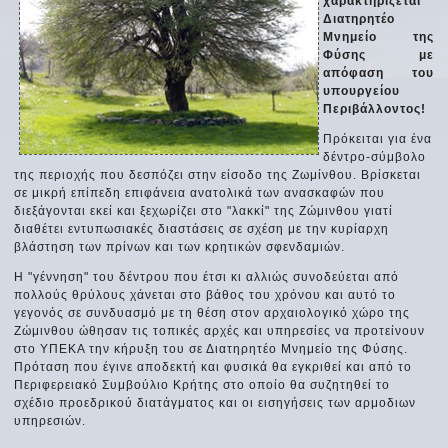
χαρακτηρίζεται
Διατηρητέο
Μνημείο της
Φύσης με
απόφαση του
υπουργείου
Περιβάλλοντος!
Πρόκειται για ένα
δέντρο-σύμβολο
της περιοχής που δεσπόζει στην είσοδο της Ζωμίνθου. Βρίσκεται
σε μικρή επίπεδη επιφάνεια ανατολικά των ανασκαφών που
διεξάγονται εκεί και ξεχωρίζει στο "λακκί" της Ζώμινθου γιατί
διαθέτει εντυπωσιακές διαστάσεις σε σχέση με την κυρίαρχη
βλάστηση των πρίνων και των κρητικών σφενδαμιών.
Η "γέννηση" του δέντρου που έτσι κι αλλιώς συνοδεύεται από
πολλούς θρύλους χάνεται στο βάθος του χρόνου και αυτό το
γεγονός σε συνδυασμό με τη θέση στον αρχαιολογικό χώρο της
Ζώμινθου ώθησαν τις τοπικές αρχές και υπηρεσίες να προτείνουν
στο ΥΠΕΚΑ την κήρυξη του σε Διατηρητέο Μνημείο της Φύσης.
Πρόταση που έγινε αποδεκτή και φυσικά θα εγκριθεί και από το
Περιφερειακό Συμβούλιο Κρήτης στο οποίο θα συζητηθεί το
σχέδιο προεδρικού διατάγματος και οι εισηγήσεις των αρμοδιων
υπηρεσιών.