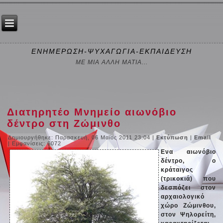
ΕΝΗΜΕΡΩΣΗ-ΨΥΧΑΓΩΓΙΑ-ΕΚΠΑΙΔΕΥΣΗ
ΜΕ ΜΙΑ ΑΛΛΗ ΜΑΤΙΑ...
Διατηρητέο Μνημείο αιωνόβιο
δέντρο στη Ζώμινθο
Δημιουργήθηκε: Παρασκευή, 06 Μαϊος 2011 23:04
|
Εκτύπωση
|
Email
| Εμφανίσεις: 6072
Ενα αιωνόβιο
δέντρο, ο
κράταιγος
(τρικοκιά) που
δεσπόζει στον
αρχαιολογικό
χώρο Ζώμινθου,
στον Ψηλορείτη,