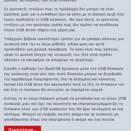
βασικές λειτουργίες των USB συσκευών.
Οι ερευνητές τονίζουν πως το πρόβλημα δεν μπορεί να γίνει
patched, μιας και η ευπάθεια έχει να κάνει με τη βασική αρχή που
έχουν σχεδιαστεί οι USB συσκευές. Με λίγα λόγια, οι ερευνητές
τονίζουν με τον καλύτερο τρόπο πως δεν πρέπει να συνδέουμε
όποιο USB driver πέφτει στα χέρια μας.
Υπάρχουν βέβαια ευκολότεροι τρόποι για να χακάρει κάποιος μια
συσκευή από την εν λόγω μέθοδο, ειδικά μιας και αυτή
προδιαθέτει μια φυσική πρόσβαση. Το κακό είναι πως κάποιος
χάσει το φυσικό έλεγχο της συσκευής του τότε είναι σχεδόν
αδύνατο να καταφέρει να αποφύγει τα χειρότερα.
Επειδή ο κώδικας του BadUSB βρίσκεται μέσα στο USB firmware
της συσκευής είναι κάτι που πολύ δύσκολα μπορεί να διορθωθεί.
Για παράδειγμα διαγράφοντας όλα τα δεδομένα και κάνοντας
format ένα USB drive δεν ακουμπάτε ποτέ το ίδιο το firmware του
και έτσι το malware θα συνεχίσει να παραμένει ενεργό.
Επίσης το εν λόγω malware μπορεί να μεταδοθεί και σε άλλες USB
συσκευές μιας και έχει την ικανότητα να επαναπρογραμματίζει το
firmware όλων των USB συσκευών που θα βρει συνδεμένα σε ένα
σύστημα. Μπορεί να υπάρξει λοιπόν ακόμη και σε συσκευές μη
αποθήκευσης όπως ένα smartphone ή ακόμη και ένα ποντίκι.
Περισσότερα...