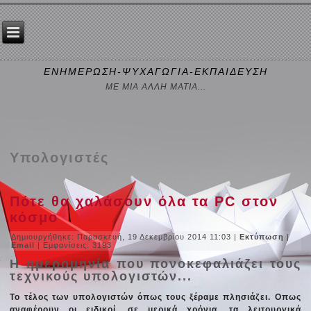
ΕΝΗΜΕΡΩΣΗ-ΨΥΧΑΓΩΓΙΑ-ΕΚΠΑΙΔΕΥΣΗ
ΜΕ ΜΙΑ ΑΛΛΗ ΜΑΤΙΑ...
Υπολογιστές
Πότε θα χαλάσουν όλα τα PC στον
κόσμο
Δημιουργήθηκε: Παρασκευή, 19 Δεκεμβρίου 2014 11:03
|
Εκτύπωση
|
Email
| Εμφανίσεις: 3193
Η ημερομηνία που πονοκεφαλιάζει τους
τεχνικούς υπολογιστών...
Το τέλος των υπολογιστών όπως τους ξέραμε πλησιάζει. Οπως
αναφέρουν οι ειδικοί, σε μερικά χρόνια, τα λειτουργικά