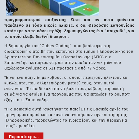
προγραμματισμού παίζοντας; Όσο και αν αυτό φαίνεται
παράξενο σε τόσο μικρές ηλικίες, ο δρ. Θεοδόσης Σαπουνίδης
κατάφερε να το κάνει πράξη, δημιουργώντας ένα "παιχνίδι", για
το οποίο έλαβε διεθνή διάκριση.
Η δημιουργία του "Cubes Coding", που βασίστηκε στη
διδακτορική διατριβή που εκπόνησε στο τμήμα Πληροφορικής του
Αριστοτελείου Πανεπιστημίου Θεσσαλονίκης (ΑΠΘ) ο κ.
Σαπουνίδης, κατάφερε να μπει στην ομάδα των νικητών που
ξεχώρισαν ανάμεσα σε 611 προτάσεις από 77 χώρες.
"Είναι ένα παιχνίδι με κύβους, οι οποίοι περιέχουν ηλεκτρονικά
κυκλώματα, που αλληλεπιδρούν μεταξύ τους, όταν αυτοί
ενώνονται. Το παιδί καλείται να βάλει τους κύβους στη σωστή
σειρά για να φτιάξει ένα πρόγραμμα που θα εκτελέσει το ρομπότ"
εξηγεί ο κ. Σαπουνίδης.
"Η διαδικασία αυτή "συστήνει" το παιδί με τις βασικές αρχές του
προγραμματισμού και τα κάνει να αγαπήσουν την επιστήμη της
Πληροφορικής, προκαλώντας το ενδιαφέρον και την περιέργειά
τους" προσθέτει.
Περισσότερα...