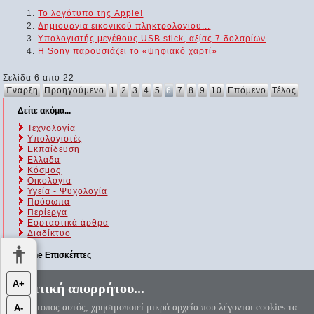
Το λογότυπο της Apple!
Δημιουργία εικονικού πληκτρολογίου...
Υπολογιστής μεγέθους USB stick, αξίας 7 δολαρίων
Η Sony παρουσιάζει το «ψηφιακό χαρτί»
Σελίδα 6 από 22
Έναρξη
Προηγούμενο
1
2
3
4
5
6
7
8
9
10
Επόμενο
Τέλος
Δείτε ακόμα...
Τεχνολογία
Υπολογιστές
Εκπαίδευση
Ελλάδα
Κόσμος
Οικολογία
Υγεία - Ψυχολογία
Πρόσωπα
Περίεργα
Εορταστικά άρθρα
Διαδίκτυο
Online Επισκέπτες
Αυτήν τη στιγμή επισκέπτονται τον ιστότοπό μας 34 guests και
Α+
Πολιτική απορρήτου...
κανένα μέλος
Ο ιστότοπος αυτός, χρησιμοποιεί μικρά αρχεία που λέγονται cookies τα
Α-
«Αεί ο Θεός ο Μέγας γεωμετρεί, το κύκλου μήκος ίνα