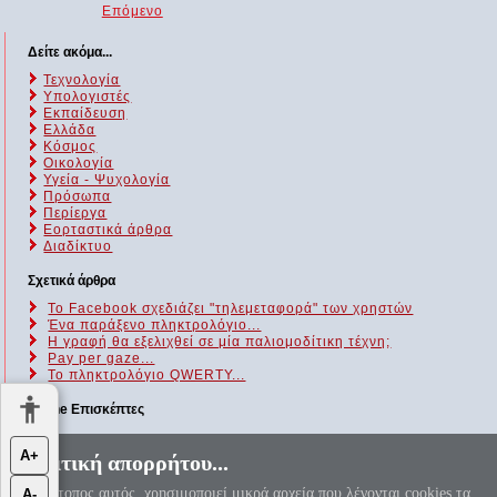
Επόμενο
Δείτε ακόμα...
Τεχνολογία
Υπολογιστές
Εκπαίδευση
Ελλάδα
Κόσμος
Οικολογία
Υγεία - Ψυχολογία
Πρόσωπα
Περίεργα
Εορταστικά άρθρα
Διαδίκτυο
Σχετικά άρθρα
Το Facebook σχεδιάζει "τηλεμεταφορά" των χρηστών
Ένα παράξενο πληκτρολόγιο...
Η γραφή θα εξελιχθεί σε μία παλιομοδίτικη τέχνη;
Pay per gaze...
Το πληκτρολόγιο QWERTY...
Online Επισκέπτες
Αυτήν τη στιγμή επισκέπτονται τον ιστότοπό μας 90 guests και
Α+
Πολιτική απορρήτου...
κανένα μέλος
Ο ιστότοπος αυτός, χρησιμοποιεί μικρά αρχεία που λέγονται cookies τα
Α-