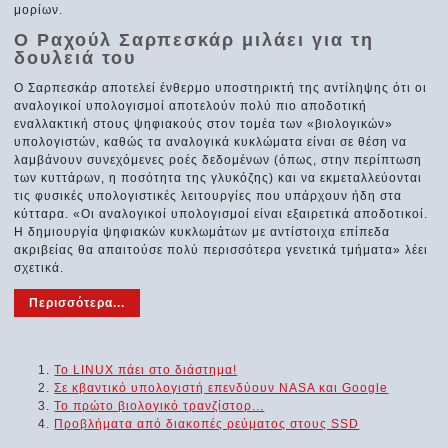
μορίων.
O Ραχούλ Σαρπεσκάρ μιλάει για τη
δουλειά του
Ο Σαρπεσκάρ αποτελεί ένθερμο υποστηρικτή της αντίληψης ότι οι
αναλογικοί υπολογισμοί αποτελούν πολύ πιο αποδοτική
εναλλακτική στους ψηφιακούς στον τομέα των «βιολογικών»
υπολογιστών, καθώς τα αναλογικά κυκλώματα είναι σε θέση να
λαμβάνουν συνεχόμενες ροές δεδομένων (όπως, στην περίπτωση
των κυττάρων, η ποσότητα της γλυκόζης) και να εκμεταλλεύονται
τις φυσικές υπολογιστικές λειτουργίες που υπάρχουν ήδη στα
κύτταρα. «Οι αναλογικοί υπολογισμοί είναι εξαιρετικά αποδοτικοί.
Η δημιουργία ψηφιακών κυκλωμάτων με αντίστοιχα επίπεδα
ακριβείας θα απαιτούσε πολύ περισσότερα γενετικά τμήματα» λέει
σχετικά.
Περισσότερα...
To LINUX πάει στο διάστημα!
Σε κβαντικό υπολογιστή επενδύουν NASA και Google
Το πρώτο βιολογικό τρανζίστορ...
Προβλήματα από διακοπές ρεύματος στους SSD