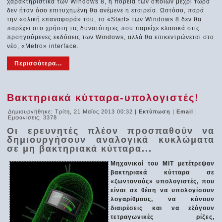
χαρακτηριστικά των Windows 8, η πορεία των οποίων μέχρι τώρα
δεν ήταν όσο επιτυχημένη θα ανέμενε η εταιρεία. Ωστόσο, παρά
την «ολική επαναφορά» του, το «Start» των Windows 8 δεν θα
παρέχει στο χρήστη τις δυνατότητες που παρείχε κλασικά στις
προηγούμενες εκδόσεις των Windows, αλλά θα επικεντρώνεται στο
νέο, «Metro» interface.
Περισσότερα...
Βακτηριακά κύτταρα-υπολογιστές!
Δημιουργήθηκε: Τρίτη, 21 Μαϊος 2013 00:32
|
Εκτύπωση
|
Email
|
Εμφανίσεις: 3378
Οι ερευνητές πλέον προσπαθούν να
δημιουργήσουν αναλογικά κυκλώματα
σε μη βακτηριακά κύτταρα...
Μηχανικοί του ΜΙΤ μετέτρεψαν
βακτηριακά κύτταρα σε
«ζωντανούς» υπολογιστές, που
είναι σε θέση να υπολογίσουν
λογαρίθμους, να κάνουν
διαιρέσεις και να εξάγουν
τετραγωνικές ρίζες,