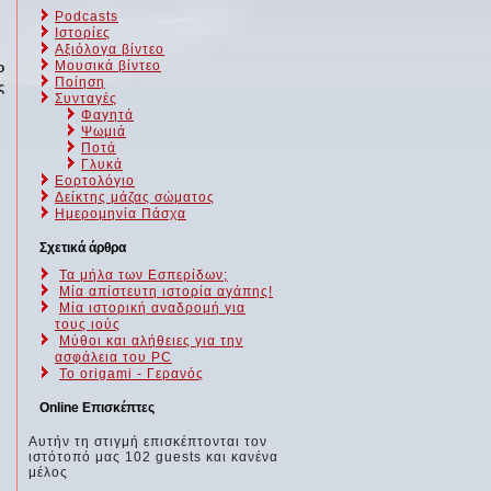
Podcasts
Ιστορίες
Αξιόλογα βίντεο
Μουσικά βίντεο
ο
Ποίηση
ς
Συνταγές
Φαγητά
Ψωμιά
Ποτά
Γλυκά
Εορτολόγιο
Δείκτης μάζας σώματος
Ημερομηνία Πάσχα
Σχετικά άρθρα
Τα μήλα των Εσπερίδων;
Μία απίστευτη ιστορία αγάπης!
Μία ιστορική αναδρομή για
τους ιούς
Μύθοι και αλήθειες για την
ασφάλεια του PC
Το origami - Γερανός
Online Επισκέπτες
Αυτήν τη στιγμή επισκέπτονται τον
ιστότοπό μας 102 guests και κανένα
μέλος