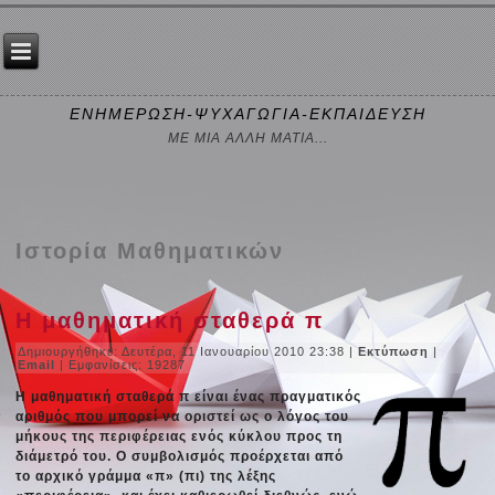
ΕΝΗΜΕΡΩΣΗ-ΨΥΧΑΓΩΓΙΑ-ΕΚΠΑΙΔΕΥΣΗ
ΜΕ ΜΙΑ ΑΛΛΗ ΜΑΤΙΑ...
Ιστορία Μαθηματικών
Η μαθηματική σταθερά π
Δημιουργήθηκε: Δευτέρα, 11 Ιανουαρίου 2010 23:38
|
Εκτύπωση
|
Email
| Εμφανίσεις: 19287
Η μαθηματική σταθερά π είναι ένας πραγματικός
αριθμός που μπορεί να οριστεί ως ο λόγος του
μήκους της περιφέρειας ενός κύκλου προς τη
διάμετρό του. Ο συμβολισμός προέρχεται από
το αρχικό γράμμα «π» (πι) της λέξης