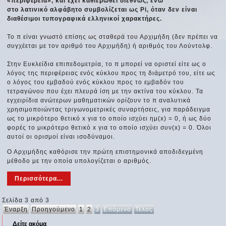
«περιφέρεια», και έχει καθιερωθεί διεθνώς, ενώ
στο λατινικό αλφάβητο συμβολίζεται ως Pi, όταν δεν είναι
διαθέσιμοι τυπογραφικά ελληνικοί χαρακτήρες.
Το π είναι γνωστό επίσης ως σταθερά του Αρχιμήδη (δεν πρέπει να
συγχέεται με τον αριθμό του Αρχιμήδη) ή αριθμός του Λούντολφ.
Στην Ευκλείδια επιπεδομετρία, το π μπορεί να οριστεί είτε ως ο
λόγος της περιφέρειας ενός κύκλου προς τη διάμετρό του, είτε ως
ο λόγος του εμβαδού ενός κύκλου προς το εμβαδόν του
τετραγώνου που έχει πλευρά ίση με την ακτίνα του κύκλου. Τα
εγχειρίδια ανώτερων μαθηματικών ορίζουν το π αναλυτικά
χρησιμοποιώντας τριγωνομετρικές συναρτήσεις, για παράδειγμα
ως το μικρότερο θετικό x για το οποίο ισχύει ημ(x) = 0, ή ως δύο
φορές το μικρότερο θετικό x για το οποίο ισχύει συν(x) = 0. Όλοι
αυτοί οι ορισμοί είναι ισοδύναμοι.
Ο Αρχιμήδης καθόρισε την πρώτη επιστημονικά αποδιδεγμένη
μέθοδο με την οποία υπολογίζεται ο αριθμός.
Περισσότερα...
Σελίδα 3 από 3
Έναρξη
Προηγούμενο
1
2
3
Επόμενο
Τέλος
Δείτε ακόμα