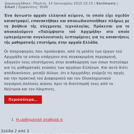
Δημιουργήθηκε: Πέμπτη, 14 Ιανουαρίου 2010 23:15
|
Εκτύπωση
|
Email
| Εμφανίσεις: 9046
Ένα άγνωστο αρχαίο ελληνικό κείμενο, το οποίο είχε σχεδόν
καταστραφεί, επανακτήθηκε και αποκωδικοποιήθηκε πλήρως με
τη βοήθεια τής σύγχρονης τεχνολογίας. Πρόκειται για το
αποκαλούμενο «Παλίμψηστο τού Αρχιμήδη» στο οποίο
εμπεριέχονται συγκλονιστικές λεπτομέρειες για τις κατακτήσεις
τής μαθηματικής επιστήμης στην αρχαία Ελλάδα.
Οι πληροφορίες που προέκυψαν, από τη μελέτη των έργων τού
Αρχιμήδη τα οποία υπάρχουν στη συγκεκριμένη περγαμηνή,
οδηγούν τους επιστήμονες στην αναθεώρηση των όσων πιστεύαμε
για τις μαθηματικές γνώσεις των αρχαίων Ελλήνων. Και αυτό διότι
αποδεικνύουν, μεταξύ άλλων, ότι ο Αρχιμήδης γνώριζε τις αρχές
και την πρακτική τού Διαφορικού και του Ολοκληρωτικού
λογισμού,πολλούς αιώνες πριν τη διατύπωσή τους από το
Νεύτωνα και τον Λάιμπνιτς.
Περισσότερα...
Η μαθηματική σταθερά π
Σελίδα 2 από 3