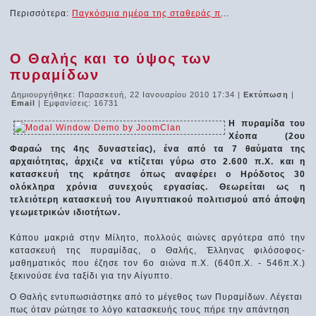
Περισσότερα:
Παγκόσμια ημέρα της σταθεράς π
...
Ο Θαλής και το ύψος των
πυραμίδων
Δημιουργήθηκε: Παρασκευή, 22 Ιανουαρίου 2010 17:34
|
Εκτύπωση
|
Email
| Εμφανίσεις: 16731
Η πυραμίδα του
Χέoπα (2ου
Φαραώ της 4ης δυναστείας), ένα από τα 7 θαύματα της
αρχαιότητας, άρχιζε να κτίζεται γύρω στο 2.600 π.Χ. και η
κατασκευή της κράτησε όπως αναφέρει ο Ηρόδοτος 30
ολόκληρα χρόνια συνεχούς εργασίας. Θεωρείται ως η
τελειότερη κατασκευή του Αιγυπτιακού πολιτισμού από άποψη
γεωμετρικών ιδιοτήτων.
Κάπου μακριά στην Μίλητο, πολλούς αιώνες αργότερα από την
κατασκευή της πυραμίδας, ο Θαλής, Έλληνας φιλόσοφος-
μαθηματικός που έζησε τον 6ο αιώνα π.Χ. (640π.Χ. - 546π.Χ.)
ξεκινούσε ένα ταξίδι για την Αίγυπτο.
Ο Θαλής εντυπωσιάστηκε από το μέγεθος των Πυραμίδων. Λέγεται
πως όταν ρώτησε το λόγο κατασκευής τους πήρε την απάντηση