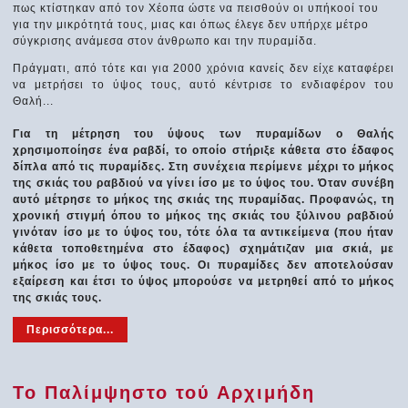
πως κτίστηκαν από τον Χέοπα ώστε να πεισθούν οι υπήκοοί του
για την μικρότητά τους, μιας και όπως έλεγε δεν υπήρχε μέτρο
σύγκρισης ανάμεσα στον άνθρωπο και την πυραμίδα.
Πράγματι, από τότε και για 2000 χρόνια κανείς δεν είχε καταφέρει
να μετρήσει το ύψος τους, αυτό κέντρισε το ενδιαφέρον του
Θαλή...
Για τη μέτρηση του ύψους των πυραμίδων ο Θαλής
χρησιμοποίησε ένα ραβδί, το οποίο στήριξε κάθετα στο έδαφος
δίπλα από τις πυραμίδες. Στη συνέχεια περίμενε μέχρι το μήκος
της σκιάς του ραβδιού να γίνει ίσο με το ύψος του. Όταν συνέβη
αυτό μέτρησε το μήκος της σκιάς της πυραμίδας. Προφανώς, τη
χρονική στιγμή όπου το μήκος της σκιάς του ξύλινου ραβδιού
γινόταν ίσο με το ύψος του, τότε όλα τα αντικείμενα (που ήταν
κάθετα τοποθετημένα στο έδαφος) σχημάτιζαν μια σκιά, με
μήκος ίσο με το ύψος τους. Οι πυραμίδες δεν αποτελούσαν
εξαίρεση και έτσι το ύψος μπορούσε να μετρηθεί από το μήκος
της σκιάς τους.
Περισσότερα...
Το Παλίμψηστο τού Αρχιμήδη