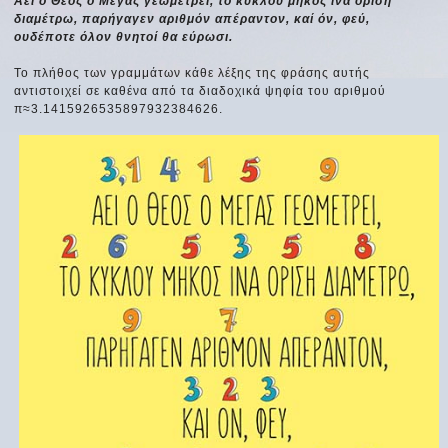
Αεί ο Θεός ο Μέγας γεωμετρεί, το κύκλου μήκος ίνα ορίση
διαμέτρω, παρήγαγεν αριθμόν απέραντον, καί όν, φεύ,
ουδέποτε όλον θνητοί θα εύρωσι.
Το πλήθος των γραμμάτων κάθε λέξης της φράσης αυτής
αντιστοιχεί σε καθένα από τα διαδοχικά ψηφία του αριθμού
π≈3.1415926535897932384626.