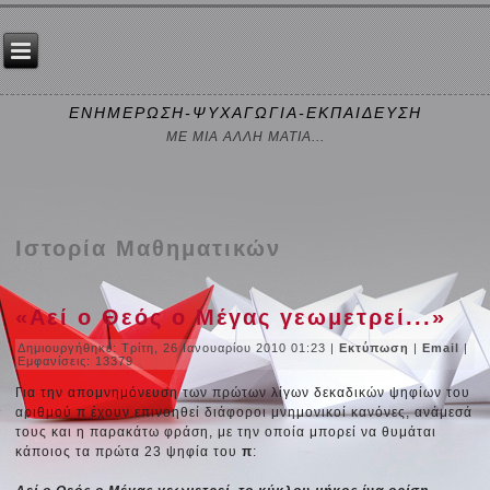
ΕΝΗΜΕΡΩΣΗ-ΨΥΧΑΓΩΓΙΑ-ΕΚΠΑΙΔΕΥΣΗ
ΜΕ ΜΙΑ ΑΛΛΗ ΜΑΤΙΑ...
Ιστορία Μαθηματικών
«Αεί ο Θεός ο Μέγας γεωμετρεί...»
Δημιουργήθηκε: Τρίτη, 26 Ιανουαρίου 2010 01:23
|
Εκτύπωση
|
Email
|
Εμφανίσεις: 13379
Για την απομνημόνευση των πρώτων λίγων δεκαδικών ψηφίων του
αριθμού π έχουν επινοηθεί διάφοροι μνημονικοί κανόνες, ανάμεσά
τους και η παρακάτω φράση, με την οποία μπορεί να θυμάται
κάποιος τα πρώτα 23 ψηφία του
π
: