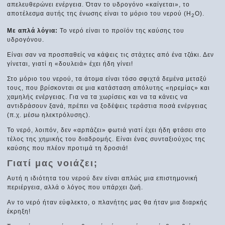
απελευθερώνει ενέργεια. Όταν το υδρογόνο «καίγεται», το
αποτέλεσμα αυτής της ένωσης είναι το μόριο του νερού (H
O).
2
Με απλά λόγια:
Το νερό είναι το προϊόν της καύσης του
υδρογόνου.
Είναι σαν να προσπαθείς να κάψεις τις στάχτες από ένα τζάκι. Δεν
γίνεται, γιατί η «δουλειά» έχει ήδη γίνει!
Στο μόριο του νερού, τα άτομα είναι τόσο σφιχτά δεμένα μεταξύ
τους, που βρίσκονται σε μια κατάσταση απόλυτης «ηρεμίας» και
χαμηλής ενέργειας. Για να τα χωρίσεις και να τα κάνεις να
αντιδράσουν ξανά, πρέπει να ξοδέψεις τεράστια ποσά ενέργειας
(π.χ. μέσω ηλεκτρόλυσης).
Το νερό, λοιπόν, δεν «αρπάζει» φωτιά γιατί έχει ήδη φτάσει στο
τέλος της χημικής του διαδρομής. Είναι ένας συνταξιούχος της
καύσης που πλέον προτιμά τη δροσιά!
Γιατί μας νοιάζει;
Αυτή η ιδιότητα του νερού δεν είναι απλώς μια επιστημονική
περιέργεια, αλλά ο λόγος που υπάρχει ζωή.
Αν το νερό ήταν εύφλεκτο, ο πλανήτης μας θα ήταν μια διαρκής
έκρηξη!