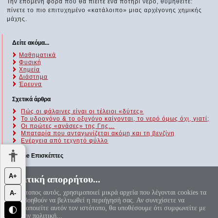
Την επόμενη φορά που θα πιείτε ένα ποτήρι νερό, θυμηθείτε:
πίνετε το πιο επιτυχημένο «κατάλοιπο» μιας αρχέγονης χημικής
μάχης.
Δείτε ακόμα...
Μαθηματικά
Φυσική
Χημεία
Διάστημα
Έρευνα
Σχετικά άρθρα
Πώς οι φάλαινες είναι οι τέλειοι «δύτες»
Το υδρογόνο & το οξυγόνο καίγονται, το νερό όμως όχι, γιατί;
Οι πρώτες «ανάσες» της Γης...
Μπαταρία που ανταγωνίζεται ακόμη και τη βενζίνη
Ενέργεια από τεχνητό φύλλο
Online Επισκέπτες
Αυτήν τη στιγμή επισκέπτονται τον ιστότοπό μας 62 guests και
Α+
Πολιτική απορρήτου...
κανένα μέλος
Ο ιστότοπος αυτός, χρησιμοποιεί μικρά αρχεία που λέγονται cookies τα
Α-
«Αεί ο Θεός ο Μέγας γεωμετρεί, το κύκλου μήκος ίνα
οποία βοηθούν να βελτιωθεί η περιήγησή σας. Αν συνεχίσετε να
ορίση διαμέτρω, παρήγαγεν αριθμόν απέραντον, καί όν,
χρησιμοποιείτε αυτόν τον ιστότοπο, θα υποθέσουμε ότι συμφωνείτε με
φεύ, ουδέποτε όλον θνητοί θα εύρωσι.»
🌓
π=3.1415926535897932384626...
αυτή την πολιτική...