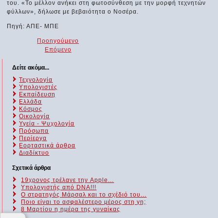
του. «Το μέλλον ανήκει στη φωτοσύνθεση με την μορφή τεχνητών
φύλλων», δήλωσε με βεβαιότητα ο Νοσέρα.
Πηγή: ΑΠΕ- ΜΠΕ
Προηγούμενο
Επόμενο
Δείτε ακόμα...
Τεχνολογία
Υπολογιστές
Εκπαίδευση
Ελλάδα
Κόσμος
Οικολογία
Υγεία - Ψυχολογία
Πρόσωπα
Περίεργα
Εορταστικά άρθρα
Διαδίκτυο
Σχετικά άρθρα
19χρονος τρέλανε την Apple...
Υπολογιστής από DNA!!!
Ο στρατηγός Μάρσαλ και το σχέδιό του...
Ποιο είναι το ασφαλέστερο μέρος στη γη;
8 Μαρτίου η ημέρα της γυναίκας