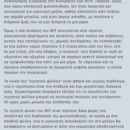
Ανανεώσιμης Ενέργειας στο Κολοράντο των ΗΠΑ. Παρόλο, όμως,
που έκανε αποδοτική φωτοσύνθεση, δεν ήταν πρακτικό και
λειτουργικό για ευρύτερη χρήση, καθώς αποτελείτο από σπάνια
και ακριβά μέταλλα, ενώ ήταν άκρως ασταθές, με συνέπεια η
διάρκεια ζωής του να μην ξεπερνά τη μια μέρα.
Όμως η νέα συσκευή του ΜΙΤ αποτελείται από πυρίτιο,
ηλεκτρονικά εξαρτήματα και καταλύτες (από νικέλιο και κοβάλτιο),
ουσίες που επιταχύνουν τις χημικές αντιδράσεις. Αν τοποθετηθεί
σε ένα γαλόνι νερού (περίπου 4,5 λίτρα) κάτω από τον ήλιο, είτε
σε μια στέγη, είτε στο έδαφος, η συσκευή -που διασπά το νερό σε
υδρογόνο και οξυγόνο- μπορεί να παράγει αρκετό ηλεκτρισμό για
να τροφοδοτήσει ένα σπίτι για μια μέρα. Το υδρογόνο και το
οξυγόνο αποθηκεύονται σε ξεχωριστή κυψέλη καυσίμου, η οποία
παράγει τον ηλεκτρισμό.
Τα υλικά του "τεχνητού φύλλου" είναι φθηνά και ευρέως διαθέσιμα,
ενώ η τεχνολογία είναι πιο σταθερή και έχει μεγαλύτερη διάρκεια
ζωής. Εργαστηριακά πειράματα έδειξαν ότι το πρωτότυπο του
τεχνητού φύλλου μπορεί να λειτουργεί συνεχώς για τουλάχιστον
45 ώρες χωρίς μείωση της απόδοσής του.
Το τεχνητό φύλλο του ΜΙΤ είναι περίπου δέκα φορές πιο
αποδοτικό στη διαδικασία της φωτοσύνθεσης, σε σχέση με ένα
αληθινό φύλλο, ενώ οι ερευνητές αισιοδοξούν ότι στο μέλλον θα
καταφέρουν να βελτιώσουν κι άλλο την ενεργειακή αποδοτικότητά