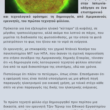
στην Ιαπωνία-
οδήγησε σε ένα
επιστημονικό
και τεχνολογικό ορόσημο: τη δημιουργία, από Αμερικανούς
ερευνητές, του πρώτου τεχνητού φύλλου.
Πρόκειται για ένα εξελιγμένο ηλιακό "κύτταρο" (ή κυψέλη), σε
μέγεθος τραπουλόχαρτου, αλλά ακόμα πιο λεπτού σε πάχος, που
μιμείται τη διαδικασία της φωτοσύνθεσης, με την οποία τα φυτά
μετατρέπουν το φως του ήλιου και το νερό σε ενέργεια.
Οι ερευνητές, με επικεφαλής τον χημικό Ντάνιελ Νοσέρα του
πανεπιστημίου ΜΙΤ των ΗΠΑ, που έκαναν τη σχετική παρουσίαση
στο ετήσιο συνέδριο της Αμερικανικής Χημικής Εταιρίας, τόνισαν
ότι «η δημιουργία ενός λειτουργικού τεχνητού φύλλου αποτελεί
ένα από τα ιερά δισκοπότηρα της επιστήμης, εδώ και χρόνια.
Πιστεύουμε ότι πλέον το πετύχαμε», όπως είπαν. Επεσήμαναν ότι
η εφεύρεσή τους είναι πολλά υποσχόμενη ως μια φθηνή πηγή
παραγωγής ηλεκτρισμού για οικιακή χρήση, με τελικό στόχο κάθε
σπίτι να γίνει παραγωγός της δικής του ηλεκτρικής ενέργειας.
Το πρώτο τεχνητό φύλλο είχε δημιουργηθεί πριν περίπου μια
δεκαετία, από τον ερευνητή Τζον Τέρνερ του Εθνικού Εργαστηρίου