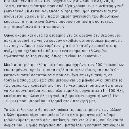
Η πρώτη γενιά αυτών των ανιχνευτών (GEO600, LIGO, Virgo,
TAMA) κατασκευάστηκε πριν από λίγα χρόνια, ενώ η δεύτερη γενιά
(Advanced LIGO και Advanced Virgo), που ήδη κατασκευάζεται,
αναμένεται να κάνει την πρώτη άμεση ανίχνευση των βαρυτικών
κυμάτων, π.χ. από ένα ζεύγος μαύρων τρυπών ή από ταχέως
περιστρεφόμενα άστρα νετρονίων.
Όμως ακόμα και αυτά τα δεύτερης γενιάς όργανα δεν θεωρούνται
αρκετά ευαίσθητα για να κάνουν ακριβείς αστρονομικές μετρήσεις
των πηγών βαρυτικών κυμάτων, για αυτό το λόγο προκύπτει η
ανάγκη να σχεδιαστεί από τώρα ένα ακόμα πιο εξελιγμένο
τηλεσκόπιο τρίτης γενιάς, όπως θα είναι το "Αϊνστάιν".
Μετά από τριετή μελέτη, με τη συμμετοχή άνω των 200 ευρωπαίων
επιστημόνων, προέκυψαν τα σχέδια το τηλεσκόπιο, το οποίο θα
κατασκευαστεί σε τοποθεσία που δεν έχει επιλεγεί ακόμα, σε
τούνελ βάθους 100 έως 200 μέτρων για να μειωθούν οι συνέπειες
των σεισμικών κυμάτων της Γης. Το νέο παρατηρητήριο θα μπορεί
να λειτουργεί ακόμα και σε πολύ χαμηλές συχνότητες (1 - 100 Hz),
καλύπτοντας πλέον όλη τη γκάμα βαρυτικών συχνοτήτων (1 Hz -
10 kHz) που μπορεί να μετρηθεί στον πλανήτη μας.
Το νέο τηλεσκόπιο θα συμπληρώσει τις παρατηρήσεις των άλλων
ειδών τηλεσκοπίων που μελετούν το ηλεκτρομαγνητικό φάσμα
(ραδιοκύματα, ορατό φως, ακτίνες-γ, ακτίνες-Χ κ.α.), καθώς και τα
σωματίδια υψηλής ενέργειας που μεταφέρει η κοσμική ακτινοβολία