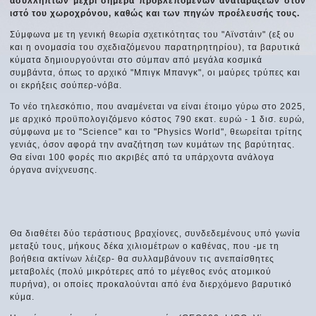
ασύλληπτων μέχρι σήμερα προβλεπόμενων αναταράξεων στον
ιστό του χωροχρόνου, καθώς και των πηγών προέλευσής τους.
Σύμφωνα με τη γενική θεωρία σχετικότητας του "Αϊνστάιν" (εξ ου
και η ονομασία του σχεδιαζόμενου παρατηρητηρίου), τα βαρυτικά
κύματα δημιουργούνται στο σύμπαν από μεγάλα κοσμικά
συμβάντα, όπως το αρχικό "Μπιγκ Μπανγκ", οι μαύρες τρύπες και
οι εκρήξεις σούπερ-νόβα.
Το νέο τηλεσκόπιο, που αναμένεται να είναι έτοιμο γύρω στο 2025,
με αρχικό προϋπολογιζόμενο κόστος 790 εκατ. ευρώ - 1 δισ. ευρώ,
σύμφωνα με το "Science" και το "Physics World", θεωρείται τρίτης
γενιάς, όσον αφορά την αναζήτηση των κυμάτων της βαρύτητας.
Θα είναι 100 φορές πιο ακριβές από τα υπάρχοντα ανάλογα
όργανα ανίχνευσης.
Θα διαθέτει δύο τεράστιους βραχίονες, συνδεδεμένους υπό γωνία
μεταξύ τους, μήκους δέκα χιλιομέτρων ο καθένας, που -με τη
βοήθεια ακτίνων λέιζερ- θα συλλαμβάνουν τις ανεπαίσθητες
μεταβολές (πολύ μικρότερες από το μέγεθος ενός ατομικού
πυρήνα), οι οποίες προκαλούνται από ένα διερχόμενο βαρυτικό
κύμα.