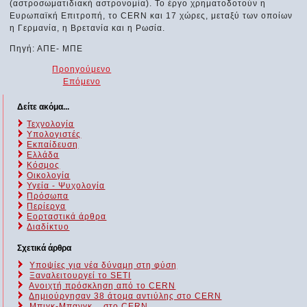
(αστροσωματιδιακή αστρονομία). Το έργο χρηματοδοτούν η
Ευρωπαϊκή Επιτροπή, το CERN και 17 χώρες, μεταξύ των οποίων
η Γερμανία, η Βρετανία και η Ρωσία.
Πηγή: ΑΠΕ- ΜΠΕ
Προηγούμενο
Επόμενο
Δείτε ακόμα...
Τεχνολογία
Υπολογιστές
Εκπαίδευση
Ελλάδα
Κόσμος
Οικολογία
Υγεία - Ψυχολογία
Πρόσωπα
Περίεργα
Εορταστικά άρθρα
Διαδίκτυο
Σχετικά άρθρα
Υποψίες για νέα δύναμη στη φύση
Ξαναλειτουργεί το SETI
Ανοιχτή πρόσκληση από το CERN
Δημιούργησαν 38 άτομα αντιύλης στο CERN
Μπιγκ-Μπανγκ... στο CERN