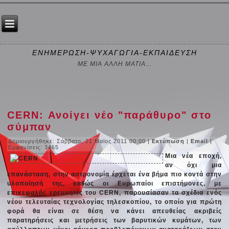
ΕΝΗΜΕΡΩΣΗ-ΨΥΧΑΓΩΓΙΑ-ΕΚΠΑΙΔΕΥΣΗ
ΜΕ ΜΙΑ ΑΛΛΗ ΜΑΤΙΑ...
CERN: Ανοίγει νέο "παράθυρο" στο
σύμπαν
Δημιουργήθηκε: Σάββατο, 21 Μαϊος 2011 00:00
|
Εκτύπωση
|
Email
|
Εμφανίσεις: 3465
Μια νέα εποχή,
αν όχι μια
επανάσταση, στην αστρονομία έρχεται ένα βήμα πιο κοντά στην
υλοποίησή της, καθώς οι Ευρωπαίοι επιστήμονες, με
επικεφαλής ερευνητές του CERN, παρουσίασαν τα σχέδια ενός
νέου τελευταίας τεχνολογίας τηλεσκοπίου, το οποίο για πρώτη
φορά θα είναι σε θέση να κάνει απευθείας ακριβείς
παρατηρήσεις και μετρήσεις των βαρυτικών κυμάτων, των