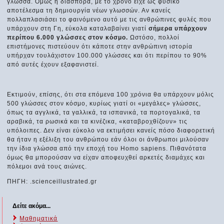
γλώσσα. Όμως η διασπορά, με το χρόνο είχε ως φυσικό
αποτέλεσμα τη δημιουργία νέων γλωσσών. Αν κανείς
πολλαπλασιάσει το φαινόμενο αυτό με τις ανθρώπινες φυλές που
υπάρχουν στη Γη, εύκολα καταλαβαίνει γιατί
σήμερα υπάρχουν
περίπου 6.000 γλώσσες στον κόσμο.
Ωστόσο, πολλοί
επιστήμονες πιστεύουν ότι κάποτε στην ανθρώπινη ιστορία
υπήρχαν τουλάχιστον 100.000 γλώσσες και ότι περίπου το 90%
από αυτές έχουν εξαφανιστεί.
Εκτιμούν, επίσης, ότι στα επόμενα 100 χρόνια θα υπάρχουν μόλις
500 γλώσσες στον κόσμο, κυρίως γιατί οι «μεγάλες» γλώσσες,
όπως τα αγγλικά, τα γαλλικά, τα ισπανικά, τα πορτογαλικά, τα
αραβικά, τα ρωσικά και τα κινέζικα, «καταβροχθίζουν» τις
υπόλοιπες. Δεν είναι εύκολο να εκτιμήσει κανείς πόσο διαφορετική
θα ήταν η εξέλιξη του ανθρώπου εάν όλοι οι άνθρωποι μιλούσαν
την ίδια γλώσσα από την εποχή του Homo sapiens. Πιθανότατα
όμως θα μπορούσαν να είχαν αποφευχθεί αρκετές διαμάχες και
πόλεμοι ανά τους αιώνες.
ΠΗΓΗ: .scienceillustrated.gr
Δείτε ακόμα...
Μαθηματικά