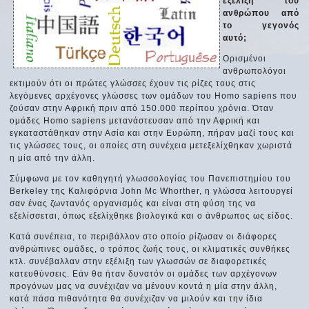
εξέλιξη του
ανθρώπου από
το γεγονός
αυτό;
Ορισμένοι
ανθρωπολόγοι
εκτιμούν ότι οι πρώτες γλώσσες έχουν τις ρίζες τους στις
λεγόμενες αρχέγονες γλώσσες των ομάδων του Homo sapiens που
ζούσαν στην Αφρική πριν από 150.000 περίπου χρόνια. Όταν
ομάδες Homo sapiens μετανάστευσαν από την Αφρική και
εγκαταστάθηκαν στην Ασία και στην Ευρώπη, πήραν μαζί τους και
τις γλώσσες τους, οι οποίες στη συνέχεια μετεξελίχθηκαν χωριστά
η μία από την άλλη.
Σύμφωνα με τον καθηγητή γλωσσολογίας του Πανεπιστημίου του
Berkeley της Καλιφόρνια John Mc Whorther, η γλώσσα λειτουργεί
σαν ένας ζωντανός οργανισμός και είναι στη φύση της να
εξελίσσεται, όπως εξελίχθηκε βιολογικά και ο άνθρωπος ως είδος.
Κατά συνέπεια, το περιβάλλον στο οποίο ρίζωσαν οι διάφορες
ανθρώπινες ομάδες, ο τρόπος ζωής τους, οι κλιματικές συνθήκες
κτλ. συνέβαλλαν στην εξέλιξη των γλωσσών σε διαφορετικές
κατευθύνσεις. Εάν θα ήταν δυνατόν οι ομάδες των αρχέγονων
προγόνων μας να συνέχιζαν να μένουν κοντά η μία στην άλλη,
κατά πάσα πιθανότητα θα συνέχιζαν να μιλούν και την ίδια