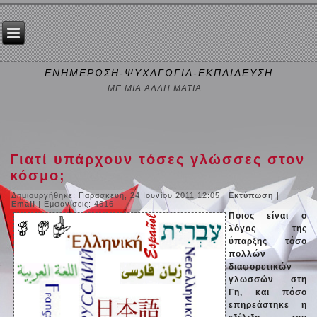
ΕΝΗΜΕΡΩΣΗ-ΨΥΧΑΓΩΓΙΑ-ΕΚΠΑΙΔΕΥΣΗ
ΜΕ ΜΙΑ ΑΛΛΗ ΜΑΤΙΑ...
Γιατί υπάρχουν τόσες γλώσσες στον
κόσμο;
Δημιουργήθηκε: Παρασκευή, 24 Ιουνίου 2011 12:05
|
Εκτύπωση
|
Email
| Εμφανίσεις: 4616
Ποιος είναι ο
λόγος της
ύπαρξης τόσο
πολλών
διαφορετικών
γλωσσών στη
Γη, και πόσο
επηρεάστηκε η