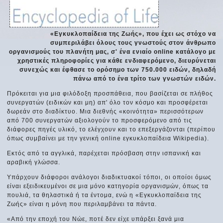
«Εγκυκλοπαίδεια της Ζωής», που έχει ως στόχο να
συμπεριλάβει όλους τους γνωστούς στον άνθρωπο
οργανισμούς του πλανήτη μας, σ' ένα ενιαίο online κατάλογο με
χρηστικές πληροφορίες για κάθε ενδιαφερόμενο, διευρύνεται
συνεχώς και έφθασε το ορόσημο των 750.000 ειδών, δηλαδή
πάνω από το ένα τρίτο των γνωστών ειδών.
Πρόκειται για μια φιλόδοξη προσπάθεια, που βασίζεται σε πλήθος
συνεργατών (ειδικών και μη) απ' όλο τον κόσμο και προσφέρεται
δωρεάν στο διαδίκτυο. Μια διεθνής «κοινότητα» περισσότερων
από 700 συνεργατών αξιολογούν το προσφερόμενο από τις
διάφορες πηγές υλικό, το ελέγχουν και το επεξεργάζονται (περίπου
όπως συμβαίνει με την γενική online εγκυκλοπαίδεια Wikipedia).
Εκτός από τα αγγλικά, παρέχεται πρόσβαση στην ισπανική και
αραβική γλώσσα.
Υπάρχουν διάφοροι ανάλογοι διαδικτυακοί τόποι, οι οποίοι όμως
είναι εξειδικευμένοι σε μια μόνο κατηγορία οργανισμών, όπως τα
πουλιά, τα θηλαστικά ή τα έντομα, ενώ η «Εγκυκλοπαίδεια της
Ζωής» είναι η μόνη που περιλαμβάνει τα πάντα.
«Από την εποχή του Νώε, ποτέ δεν είχε υπάρξει ξανά μια