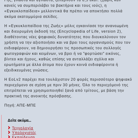
κανείς να συμπεριλάβει τα βακτήρια και τους ιούς), η
«Εγκυκλοπαίδεια» μελλοντικά θα πρέπει να αποκτήσει πολλά
ακόμα εκατομμύρια σελίδες.
Η «Εγκυκλοπαίδεια της Ζωής» μόλις εγκαινίασε την ανανεωμένη
και διευρυμένη έκδοσή της (Encyclopedia of Life, version 2),
διαθέτοντας νέες ψηφιακές δυνατότητες που διευκολύνουν τον
χρήστη να την αξιοποιήσει και να βρει τους οργανισμούς που τον
ενδιαφέρουν, να δημιουργήσει τις προσωπικές του συλλογές
φωτογραφιών και κειμένων, να βρει ή να "φορτώσει" εικόνες,
βίντεο και ήχους, καθώς επίσης να ανταλλάξει σχόλια και
ερωτήματα με άλλα άτομα που έχουν κοινά ενδιαφέροντα ή
εξειδικευμένες γνώσεις.
Η EoLv2 παρέχει πια τουλάχιστον 20 φορές περισσότερο ψηφιακό
περιεχόμενο σε σχέση με πριν 30 μήνες. Όλο το περιεχόμενό της
επιτρέπεται να χρησιμοποιηθεί ξανά από τρίτους, με βάση την
πρακτική της ανοικτής πρόσβασης.
Πηγή: ΑΠΕ-ΜΠΕ
Δείτε ακόμα...
Τεχνολογία
Υπολογιστές
Εκπαίδευση