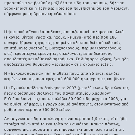
προσπάθεια να βρεθούν μαζί όλα τα είδη του κόσμου», δήλωσε
χαρακτηριστικά η Τζένιφερ Πρις του πανεπιστημίου του Μέριλαντ,
σύμφωνα με τη βρετανική «Guardian».
Η ψηφιακή «Εγκυκλοπαίδεια», που αξιοποιεί πολυμεσικό υλικό
(εικόνες, βίντεο, γραφικά, ήχους, κείμενα) από περίπου 180
συνεργαζόμενους φορείς, μπορεί να αξιοποιηθεί από ειδικούς
επιστήμονες (γιατρούς, βιοτεχνολόγους, περιβαλλοντολόγους
κ.α.), ερασιτέχνες ερευνητές, οικολόγους, εκπαιδευτικούς,
σπουδαστές και κάθε ενδιαφερόμενο. Σε διάφορες χώρες, έχει ήδη
αποδειχτεί ένα θαυμάσιο «εργαλείο» στις σχολικές τάξεις.
Η «Εγκυκλοπαίδεια» ήδη διαθέτει πάνω από 35 εκατ. σελίδες
κειμένων και περισσότερες από 600.000 φωτογραφίες και βίντεο.
Η «Εγκυκλοπαίδεια» ξεκίνησε το 2007 (μεταξύ των «ιδρυτών» της
ήταν ο διάσημος βιολόγος του πανεπιστημίου Χάρβαρντ
Ε.Ο.Γουίλσον), είχε συμπεριλάβει 30.000 είδη μέχρι το 2008, για
να φθάσει σήμερα, με γοργό ρυθμό ανάπτυξης, στον εντυπωσιακό
ρυθμό των περίπου 750.000 ειδών.
Αν τα γνωστά είδη του πλανήτη είναι περίπου 1,9 εκατ., τότε ήδη
περιέχει πάνω από το ένα τρίτο του συνόλου. Καθώς πάντως,
σύμφωνα μια πρόσφατη επιστημονική εκτίμηση, όλα τα είδη της
Γης, γνωστά και άγνωστα, ξεπερνούν τα 8,5 εκατ. (χωρίς καν