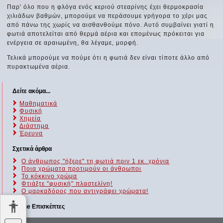
Παρ' όλο που η φλόγα ενός κεριού στεαρίνης έχει θερμοκρασία
χιλιάδων βαθμών, μπορούμε να περάσουμε γρήγορα το χέρι μας
από πάνω της χωρίς να αισθανθούμε πόνο. Αυτό συμβαίνει γιατί η
φωτιά αποτελείται από θερμά αέρια και επομένως πρόκειται για
ενέργεια σε αραιωμένη, θα λέγαμε, μορφή.
Τελικά μπορούμε να πούμε ότι η φωτιά δεν είναι τίποτε άλλο από
πυρακτωμένα αέρια.
Δείτε ακόμα...
Μαθηματικά
Φυσική
Χημεία
Διάστημα
Έρευνα
Σχετικά άρθρα
Ο άνθρωπος "ήξερε" τη φωτιά πριν 1 εκ. χρόνια
Ποια χρώματα προτιμούν οι άνθρωποι
Το κόκκινο χρώμα
Φτιάξτε "φυσική" πλαστελίνη!
Ο μαρκαδόρος που αντιγράφει χρώματα!
Online Επισκέπτες
Αυτήν τη στιγμή επισκέπτονται τον ιστότοπό μας 160 guests και