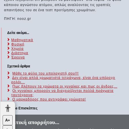
κάποιου αγνώστου ατόμου, απλώς αναλύοντας τις γραπτές
απαντήσεις του σε ένα τεστ προτίμησης χρωμάτων.
ΠΗΓΗ: nooz.gr
Δείτε ακόμα...
Μαθηματικά
Φυσική
Χημεία
Διάστημα
Έρευνα
Σχετικά άρθρα
Μάθε το φύλο του υπολογιστή σου!!!
Δεν είναι απλά χρωματιστά τετράγωνα, είναι ένα υπέροχο
ρολόι...
Πως βλέπουν τα χρώματα οι γυναίκες και πως οι άνδρες...
Οι γυναίκες μπορούν να διαχειρίζονται πολλά πράγματα
ταυτόχρονα;
Ο μαρκαδόρος που αντιγράφει χρώματα!
Online Επισκέπτες
Αυτήν τη στιγμή επισκέπτονται τον ιστότοπό μας 65 guests και
Α+
Πολιτική απορρήτου...
κανένα μέλος