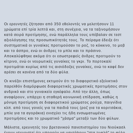
Οι ερευνητές ζήτησαν από 350 εθελοντές να μελετήσουν 11
χρώματα επί τρία λεπτά και, στη συνέχεια, να τα ταξινομήσουν
κατά σειρά προτίμησης, ενώ παράλληλα τους υπέβαλαν σε τεστ
αξιολόγησης της προσωπικότητάς τους. Το πείραμα έδειξε ότι
συστηματικά οι γυναίκες προτιμούσαν το ροζ, το κόκκινο, το μοβ
και το άσπρο, ενώ οι άνδρες το μπλε και το πράσινο.
Αποκαλύφθηκε ακόμα ότι οι εσωστρεφείς άνδρες προτιμούν το
κίτρινο, ενώ οι νευρωτικές γυναίκες το γκρι. Το πορτοκαλί
προτιμάται κυρίως από τις αισιόδοξες γυναίκες, ενώ το καφέ δεν
αρέσει σε κανένα από τα δύο φύλα.
Οι κινέζοι επιστήμονες εκτιμούν ότι το διαφορετικό εξελικτικό
παρελθόν διαμόρφωσε διαφορετικές χρωματικές προτιμήσεις στον
ανδρικό και στο γυναικείο εγκέφαλο. Από την άλλη, όπως
αναφέρουν, υπάρχει η σταθερή κοινωνική επίδραση, καθώς η
μόνιμη προτίμηση σε διαφορετικού χρώματος ρούχα, παιγνίδια
κλπ. από τους γονείς για τα παιδιά τους (ροζ για τα κοριτσάκια,
μπλε για τα αγοράκια) ενισχύει τις ήδη ενσωματωμένες
προτιμήσεις και το χρωματικό "χάσμα" μεταξύ των δύο φύλων.
Μάλιστα, ερευνητές του βρετανικού πανεπιστημίου του Νιούκασλ
έχουν ισχυριστεί ότι μπορούν να μαντέψουν "στα τυφλά" το φύλο