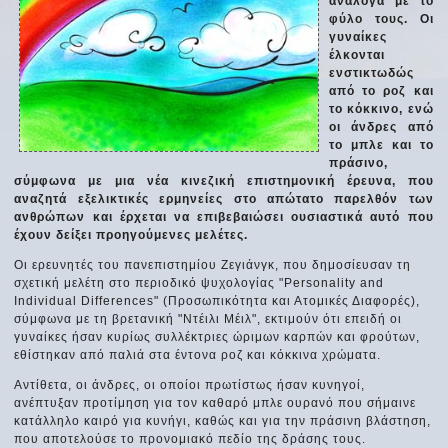
ανάλογα με το
φύλο τους. Οι
γυναίκες
έλκονται
ενστικτωδώς
από το ροζ και
το κόκκινο, ενώ
οι άνδρες από
το μπλε και το
πράσινο,
σύμφωνα με μια νέα κινεζική επιστημονική έρευνα, που
αναζητά εξελικτικές ερμηνείες στο απώτατο παρελθόν των
ανθρώπων και έρχεται να επιβεβαιώσει ουσιαστικά αυτό που
έχουν δείξει προηγούμενες μελέτες.
Οι ερευνητές του πανεπιστημίου Ζεγιάνγκ, που δημοσίευσαν τη
σχετική μελέτη στο περιοδικό ψυχολογίας "Personality and
Individual Differences" (Προσωπικότητα και Ατομικές Διαφορές),
σύμφωνα με τη βρετανική "Ντέιλι Μέιλ", εκτιμούν ότι επειδή οι
γυναίκες ήσαν κυρίως συλλέκτριες ώριμων καρπών και φρούτων,
εθίστηκαν από παλιά στα έντονα ροζ και κόκκινα χρώματα.
Αντίθετα, οι άνδρες, οι οποίοι πρωτίστως ήσαν κυνηγοί,
ανέπτυξαν προτίμηση για τον καθαρό μπλε ουρανό που σήμαινε
κατάλληλο καιρό για κυνήγι, καθώς και για την πράσινη βλάστηση,
που αποτελούσε το προνομιακό πεδίο της δράσης τους.