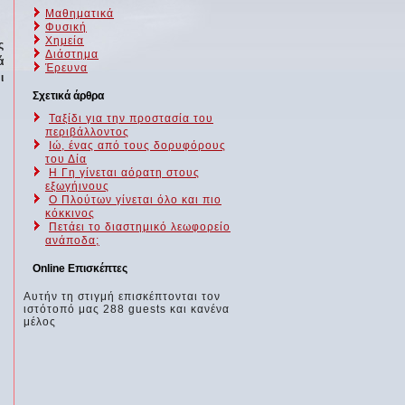
Μαθηματικά
Φυσική
Χημεία
ς
Διάστημα
ά
Έρευνα
ι
Σχετικά άρθρα
Ταξίδι για την προστασία του
περιβάλλοντος
Ιώ, ένας από τους δορυφόρους
του Δία
Η Γη γίνεται αόρατη στους
εξωγήινους
Ο Πλούτων γίνεται όλο και πιο
κόκκινος
Πετάει το διαστημικό λεωφορείο
ανάποδα;
Online Επισκέπτες
Αυτήν τη στιγμή επισκέπτονται τον
ιστότοπό μας 288 guests και κανένα
μέλος