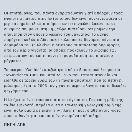
Οι επιστήμονες, που πάντα αναρωτιούνταν γιατί υπάρχουν τόσα
ηφαίστεια παντού στην Ιώ (τα οποία δεν είναι συγκεντρωμένα σε
μερικά σημεία, ιδίως στα όρια των τεκτονικών πλακών, όπως
συνήθως συμβαίνει στη Γη), τώρα πιστεύουν ότι βρήκαν την
απάντηση στον υπόγειο ωκεανό του μάγματος. Το μάγμα
παράγεται καθώς ο Δίας ασκεί κολοσσιαίες δυνάμεις πάνω στο
δορυφόρο του (η Ιώ είναι ο δεύτερος σε απόσταση δορυφόρος
από τον αέριο γίγαντα), οι οποίες προκαλούν το λιώσιμο των
πετρωμάτων του και τη συνεχή τροφοδότηση του υπόγειου
μάγματος.
Το σκάφος "Galileo" εκτοξεύτηκε από το διαστημικό λεωφορείο
"Ατλαντίς" το 1989 και, από το 1995 που έφτασε στον Δία και
εισήλθε σε τροχιά γύρω του (η πρώτη αποστολή που το πέτυχε),
μελέτησε μέχρι το 2003 τον γιγάντιο αέριο πλανήτη και τα δεκάδες
φεγγάρια του.
Η Ιώ έχει το ένα τεσσαρακοστό του όγκου της Γης και η μάζα της
το ένα εξηκοστό, παρόλα αυτά η εσωτερική γεωλογική δομή της
είναι πολύ όμοια με εκείνη την πλανήτη μας, διαθέτοντας -κατά
πάσα πιθανότητα- και αυτή έναν πυρήνα από σίδηρο.
ΠΗΓΗ: ΑΠΕ