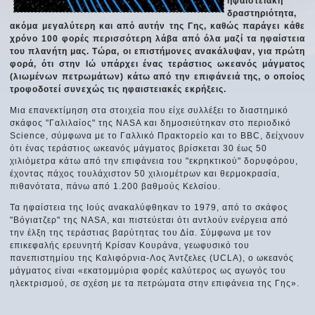
ηφαιστειακή
δραστηριότητα,
ακόμα μεγαλύτερη και από αυτήν της Γης, καθώς παράγει κάθε
χρόνο 100 φορές περισσότερη λάβα από όλα μαζί τα ηφαίστεια
του πλανήτη μας. Τώρα, οι επιστήμονες ανακάλυψαν, για πρώτη
φορά, ότι στην Ιώ υπάρχει ένας τεράστιος ωκεανός μάγματος
(λιωμένων πετρωμάτων) κάτω από την επιφάνειά της, ο οποίος
τροφοδοτεί συνεχώς τις ηφαιστειακές εκρήξεις.
Μια επανεκτίμηση στα στοιχεία που είχε συλλέξει το διαστημικό
σκάφος "Γαλιλαίος" της NASA και δημοσιεύτηκαν στο περιοδικό
Science, σύμφωνα με το Γαλλικό Πρακτορείο και το BBC, δείχνουν
ότι ένας τεράστιος ωκεανός μάγματος βρίσκεται 30 έως 50
χιλιόμετρα κάτω από την επιφάνεια του "εκρηκτικού" δορυφόρου,
έχοντας πάχος τουλάχιστον 50 χιλιομέτρων και θερμοκρασία,
πιθανότατα, πάνω από 1.200 βαθμούς Κελσίου.
Τα ηφαίστεια της Ιούς ανακαλύφθηκαν το 1979, από το σκάφος
"Βόγιατζερ" της NASA, και πιστεύεται ότι αντλούν ενέργεια από
την έλξη της τεράστιας βαρύτητας του Δία. Σύμφωνα με τον
επικεφαλής ερευνητή Κρίσαν Κουράνα, γεωφυσικό του
πανεπιστημίου της Καλιφόρνια-Λος Άντζελες (UCLA), ο ωκεανός
μάγματος είναι «εκατομμύρια φορές καλύτερος ως αγωγός του
ηλεκτρισμού, σε σχέση με τα πετρώματα στην επιφάνεια της Γης».