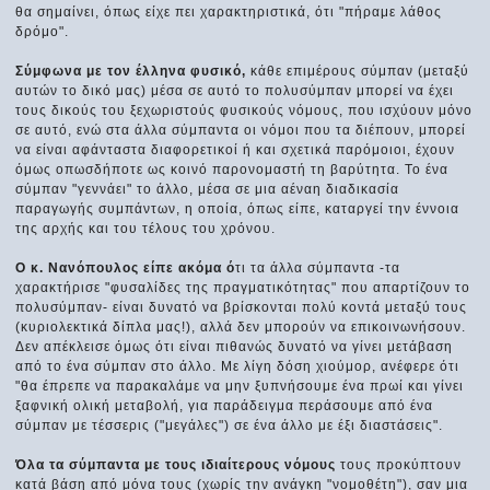
θα σημαίνει, όπως είχε πει χαρακτηριστικά, ότι "πήραμε λάθος
δρόμο".
Σύμφωνα με τον έλληνα φυσικό,
κάθε επιμέρους σύμπαν (μεταξύ
αυτών το δικό μας) μέσα σε αυτό το πολυσύμπαν μπορεί να έχει
τους δικούς του ξεχωριστούς φυσικούς νόμους, που ισχύουν μόνο
σε αυτό, ενώ στα άλλα σύμπαντα οι νόμοι που τα διέπουν, μπορεί
να είναι αφάνταστα διαφορετικοί ή και σχετικά παρόμοιοι, έχουν
όμως οπωσδήποτε ως κοινό παρονομαστή τη βαρύτητα. Το ένα
σύμπαν "γεννάει" το άλλο, μέσα σε μια αέναη διαδικασία
παραγωγής συμπάντων, η οποία, όπως είπε, καταργεί την έννοια
της αρχής και του τέλους του χρόνου.
Ο κ. Νανόπουλος είπε ακόμα ό
τι τα άλλα σύμπαντα -τα
χαρακτήρισε "φυσαλίδες της πραγματικότητας" που απαρτίζουν το
πολυσύμπαν- είναι δυνατό να βρίσκονται πολύ κοντά μεταξύ τους
(κυριολεκτικά δίπλα μας!), αλλά δεν μπορούν να επικοινωνήσουν.
Δεν απέκλεισε όμως ότι είναι πιθανώς δυνατό να γίνει μετάβαση
από το ένα σύμπαν στο άλλο. Με λίγη δόση χιούμορ, ανέφερε ότι
"θα έπρεπε να παρακαλάμε να μην ξυπνήσουμε ένα πρωί και γίνει
ξαφνική ολική μεταβολή, για παράδειγμα περάσουμε από ένα
σύμπαν με τέσσερις ("μεγάλες") σε ένα άλλο με έξι διαστάσεις".
Όλα τα σύμπαντα με τους ιδιαίτερους νόμους
τους προκύπτουν
κατά βάση από μόνα τους (χωρίς την ανάγκη "νομοθέτη"), σαν μια