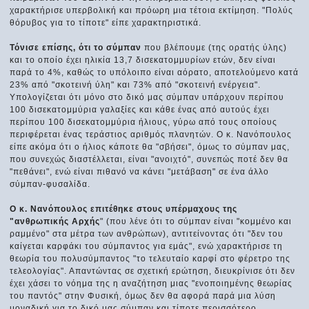
χαρακτήρισε υπερβολική και πρόωρη μια τέτοια εκτίμηση. "Πολύς
θόρυβος για το τίποτε" είπε χαρακτηριστικά.
Τόνισε επίσης, ότι το σύμπαν
που βλέπουμε (της ορατής ύλης)
και το οποίο έχει ηλικία 13,7 δισεκατομμυρίων ετών, δεν είναι
παρά το 4%, καθώς το υπόλοιπο είναι αόρατο, αποτελούμενο κατά
23% από "σκοτεινή ύλη" και 73% από "σκοτεινή ενέργεια".
Υπολογίζεται ότι μόνο στο δικό μας σύμπαν υπάρχουν περίπου
100 δισεκατομμύρια γαλαξίες και κάθε ένας από αυτούς έχει
περίπου 100 δισεκατομμύρια ήλιους, γύρω από τους οποίους
περιφέρεται ένας τεράστιος αριθμός πλανητών. Ο κ. Νανόπουλος
είπε ακόμα ότι ο ήλιος κάποτε θα "σβήσει", όμως το σύμπαν μας,
που συνεχώς διαστέλλεται, είναι "ανοιχτό", συνεπώς ποτέ δεν θα
"πεθάνει", ενώ είναι πιθανό να κάνει "μετάβαση" σε ένα άλλο
σύμπαν-φυσαλίδα.
Ο κ. Νανόπουλος επιτέθηκε στους υπέρμαχους της
"ανθρωπικής Αρχής
" (που λένε ότι το σύμπαν είναι "κομμένο και
ραμμένο" στα μέτρα των ανθρώπων), αντιτείνοντας ότι "δεν του
καίγεται καρφάκι του σύμπαντος για εμάς", ενώ χαρακτήρισε τη
θεωρία του πολυσύμπαντος "το τελευταίο καρφί στο φέρετρο της
τελεολογίας". Απαντώντας σε σχετική ερώτηση, διευκρίνισε ότι δεν
έχει χάσει το νόημα της η αναζήτηση μιας "ενοποιημένης θεωρίας
του παντός" στην Φυσική, όμως δεν θα αφορά παρά μια λύση
μοναδική για το δικό μας σύμπαν και τίποτε περισσότερο.