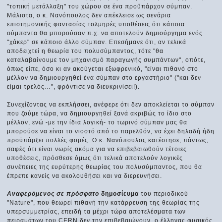
"τοπική μετάλλαξη" του χώρου σε ένα προϋπάρχον σύμπαν.
Μάλιστα, ο κ. Νανόπουλος δεν απέκλεισε ως σενάρια
επιστημονικής φαντασίας τολμηρές υποθέσεις ότι κάποια
σύμπαντα θα μπορούσαν π.χ. να αποτελούν δημιούργημα ενός
"χάκερ" σε κάποιο άλλο σύμπαν. Επεσήμανε ότι, αν τελικά
αποδειχτεί η θεωρία του πολυσύμπαντος, τότε "θα
καταλαβαίνουμε τον μηχανισμό παραγωγής συμπάντων", οπότε,
όπως είπε, όσο κι αν ακούγεται εξωφρενικό, "είναι πιθανό στο
μέλλον να δημιουργηθεί ένα σύμπαν στο εργαστήριο" ("και δεν
είμαι τρελός…", φρόντισε να διευκρινίσει!).
Συνεχίζοντας να εκπλήσσει, ανέφερε ότι δεν αποκλείεται το σύμπαν
που ζούμε τώρα, να δημιουργηθεί ξανά ακριβώς το ίδιο στο
μέλλον, ενώ -με την ίδια λογική- το τωρινό σύμπαν μας θα
μπορούσε να είναι το νιοστό από το παρελθόν, να έχει δηλαδή ήδη
προϋπάρξει πολλές φορές. Ο κ. Νανόπουλος κατέστησε, πάντως,
σαφές ότι είναι νωρίς ακόμα για να επιβεβαιωθούν τέτοιες
υποθέσεις, πρόσθεσε όμως ότι τελικά αποτελούν λογικές
συνέπειες της ευρύτερης θεωρίας του πολυσύμπαντος, που θα
έπρεπε κανείς να ακολουθήσει και να διερευνήσει.
Αναφερόμενος σε πρόσφατο
δημοσίευμα
του περιοδικού
"Nature", που θεωρεί πιθανή την κατάρρευση της θεωρίας της
υπερσυμμετρίας, επειδή τα μέχρι τώρα αποτελέσματα των
πειραμάτων του CERN δεν την επιβεβαιώνουν, ο έλληνας φυσικός