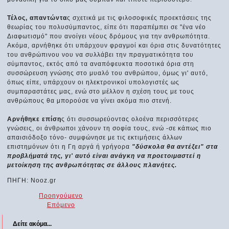
Τέλος, απαντώντα
ς σχετικά με τις φιλοσοφικές προεκτάσεις της
θεωρίας του πολυσύμπαντος, είπε ότι παραπέμπει σε "ένα νέο
Διαφωτισμό" που ανοίγει νέους δρόμους για την ανθρωπότητα.
Ακόμα, αρνήθηκε ότι υπάρχουν φραγμοί και όρια στις δυνατότητες
του ανθρώπινου νου να συλλάβει την πραγματικότητα του
σύμπαντος, εκτός από τα αναπόφευκτα ποσοτικά όρια στη
συσσώρευση γνώσης στο μυαλό του ανθρώπου, όμως γι' αυτό,
όπως είπε, υπάρχουν οι ηλεκτρονικοί υπολογιστές ως
συμπαραστάτες μας, ενώ στο μέλλον η σχέση τους με τους
ανθρώπους θα μπορούσε να γίνει ακόμα πιο στενή.
Αρνήθηκε επίση
ς ότι συσσωρεύοντας ολοένα περισσότερες
γνώσεις, οι άνθρωποι χάνουν τη σοφία τους, ενώ -σε κάπως πιο
απαισιόδοξο τόνο- συμφώνησε με τις εκτιμήσεις άλλων
επιστημόνων ότι η Γη αργά ή γρήγορα
"δύσκολα θα αντέξει" στα
προβλήματά της, γι' αυτό είναι ανάγκη να προετοιμαστεί η
μετοίκηση της ανθρωπότητας σε άλλους πλανήτες.
ΠΗΓΗ: Nooz.gr
Προηγούμενο
Επόμενο
Δείτε ακόμα...