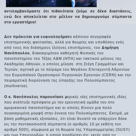
αντιλαμβανόμαστε ότι πιθανότατα ζούμε σε δέκα διαστάσεις,
ενώ δεν αποκλείεται στο μέλλον να δημιουργούμε σύμπαντα
στο εργαστήριο!
Δεν πρόκειται για ευφυολογήματ
α κάποιου συγγραφέα
επιστημονικής φαντασίας, αλλά για θεωρίες και υποθέσεις ενός
από τους πιο διάσημους έλληνες επιστήμονες, του
Δημήτρη
Νανόπουλου
, διακεκριμένου καθηγητή Φυσικής του
πανεπιστημίου του Τέξας A&M (ΗΠΑ) και τακτικού μέλους της
Ακαδημίας Αθηνών, ο οποίος μίλησε στη Στέγη Γραμμάτων και
Τεχνών, σχετικά με το πείραμα του Μεγάλου Επιταχυντή Αδρονίων
του Ευρωπαϊκού Οργανισμού Πυρηνικών Ερευνών (CERN) και την
πειραματική διερεύνηση της ύπαρξης του Πολυσύμπαντος
(multiverse).
Ο κ. Νανόπουλος παρουσίασε μ
ερικές νέες επιστημονικές ιδέες
που ανέπτυξε πρόσφατα με την ερευνητική ομάδα του στο
αμερικανικό πανεπιστήμιο και οι οποίες δίνουν μια πολύ
συγκεκριμένη μορφή στην έννοια του Πολυσύμπαντος. Εκτιμά, με
βάση μαθηματικές εξισώσεις, ότι είναι δυνατό να υπάρχουν δέκα
εις την πεντακοσιοστή σύμπαντα (ο αριθμός 10 με εκθέτη τον
αριθμό 500!), σύμφωνα με τη θεωρία της Υπερσυμμετρίας (SUSY)
και των Υπερχορδών, η οποία προβλέπει ότι, εκτός από τις