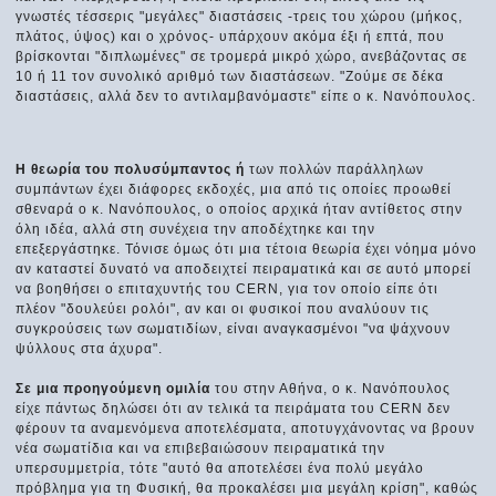
γνωστές τέσσερις "μεγάλες" διαστάσεις -τρεις του χώρου (μήκος,
πλάτος, ύψος) και ο χρόνος- υπάρχουν ακόμα έξι ή επτά, που
βρίσκονται "διπλωμένες" σε τρομερά μικρό χώρο, ανεβάζοντας σε
10 ή 11 τον συνολικό αριθμό των διαστάσεων. "Ζούμε σε δέκα
διαστάσεις, αλλά δεν το αντιλαμβανόμαστε" είπε ο κ. Νανόπουλος.
Η θεωρία του πολυσύμπαντος ή
των πολλών παράλληλων
συμπάντων έχει διάφορες εκδοχές, μια από τις οποίες προωθεί
σθεναρά ο κ. Νανόπουλος, ο οποίος αρχικά ήταν αντίθετος στην
όλη ιδέα, αλλά στη συνέχεια την αποδέχτηκε και την
επεξεργάστηκε. Τόνισε όμως ότι μια τέτοια θεωρία έχει νόημα μόνο
αν καταστεί δυνατό να αποδειχτεί πειραματικά και σε αυτό μπορεί
να βοηθήσει ο επιταχυντής του CERN, για τον οποίο είπε ότι
πλέον "δουλεύει ρολόι", αν και οι φυσικοί που αναλύουν τις
συγκρούσεις των σωματιδίων, είναι αναγκασμένοι "να ψάχνουν
ψύλλους στα άχυρα".
Σε μια προηγούμενη ομιλία
του στην Αθήνα, ο κ. Νανόπουλος
είχε πάντως δηλώσει ότι αν τελικά τα πειράματα του CERN δεν
φέρουν τα αναμενόμενα αποτελέσματα, αποτυγχάνοντας να βρουν
νέα σωματίδια και να επιβεβαιώσουν πειραματικά την
υπερσυμμετρία, τότε "αυτό θα αποτελέσει ένα πολύ μεγάλο
πρόβλημα για τη Φυσική, θα προκαλέσει μια μεγάλη κρίση", καθώς