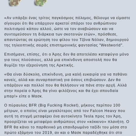
«Αν υπάρξει ένας τρίτος παγκόσμιος πόλεμος, θέλουμε να είμαστε
σίγουροι ότι θα υπάρχουν αρκετοί σπόροι του ανθρώπινου
πολιτισμού κάπου αλλού, ώστε να τον αναβιώσουν και να
συντομεύσουν τη διάρκεια των σκοτεινών ετών», πρόσθεσε,
απαντώντας σε ερώτηση του φίλου του Τζόνα Νόλαν, δημιουργού
της τηλεοπτικής σειράς επιστημονικής φαντασίας "Westworld".
Επισήμανε, επίσης, ότι ο Άρης δεν θα αποτελέσει καταφύγιο μόνο
για τους πλούσιους, αλλά μια επικίνδυνη αποστολή που θα
θυμίζει την εξερεύνηση της Αρκτικής.
«Θα είναι δύσκολη, επικίνδυνη, μια καλή ευκαιρία για να πεθάνει
κανείς, αλλά και συναρπαστική για όσους επιβιώσουν. Δεν θα
υπάρξουν και πολλοί που θα θελήσουν να πάνε στην αρχή. Αλλά
στην πορεία ο Άρης θα γίνει φιλόξενος και θα έχει σπουδαία
μπαρ!» είπε ο Μασκ.
Ο πύραυλος BFR (Big Fucking Rocket), μήκους περίπου 100
μέτρων, ο οποίος είναι μεγαλύτερος από τον Falcon Heavy που
αυτή τη στιγμή μεταφέρει ένα αυτοκίνητο Tesla προς τον Άρη,
προορίζεται να μεταφέρει ανθρώπους στον «κόκκινο» πλανήτη. O
BFR θα κάνει το παρθενικό μη επανδρωμένο ταξίδι του μέσα στο
πρώτο εξάμηνο του 2019, αν και ο Μασκ παραδέχθηκε ότι στο