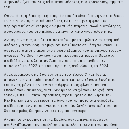
παρελθόν έχει αποδειχθεί υπεραισιόδοξος στα χρονοδιαγράμματά
του.
Όπως είπε, η διαστημική εταιρεία του θα είναι έτοιμη να εκτοξεύσει
το 2019 τον πρώτο πύραυλό της BFR. Σε πρώτη φάση θα
περιορισθεί σε σύντομες δοκιμαστικές πτήσεις, αλλά ο απώτερος
προορισμός του στο μέλλον θα είναι ο γειτονικός πλανήτης.
«Μπορώ να σας πω ότι κατασκευάζουμε το πρώτο διαπλανητικό
σκάφος για τον Άρη. Νομίζω ότι θα είμαστε σε θέση να κάνουμε
σύντομες πτήσεις μέσα στο πρώτο εξάμηνο του επόμενου έτους»,
ανέφερε. Με βάση τον έως τώρα προγραμματισμό, η Space Χ
σχεδιάζει να στείλει στον Άρη την πρώτη μη επανδρωμένη
αποστολή το 2022 και τους πρώτους ανθρώπους το 2024.
Αναφερόμενος στις δύο εταιρείες του Space X και Tesla,
αποκάλυψε για πρώτη φορά ότι αρχικά τους έδινε πιθανότητα
επιτυχίας μόνο 10%. «Δεν θα άφηνα τους φίλους μου να
επενδύσουν σε αυτές, γιατί δεν ήθελα να χάσουν τα χρήματά
τους», είπε. Γι' αυτό, πρόσθεσε, προτίμησε να πουλήσει την
PayPal και να διοχετεύσει τα δικά του χρήματα στα φιλόδοξα
σχέδια του. «Αν τα πράγματα είχαν πάει λιγάκι ανάποδα, και οι
δύο εταιρείες θα ήσαν νεκρές τώρα», ανέφερε.
Ακόμη, υπογράμμισε ότι τα βράδια συχνά μένει άγρυπνος
αναλογιζόμενος την απειλή που αποτελεί η τεχνητή νοημοσύνη,