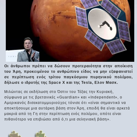
Οι άνθρωποι πρέπει να δώσουν προτεραιότητα στην αποίκιση
του Άρη, προκειμένου το ανθρώπινο είδος να μην εξαφανιστεί
σε περίπτωση ενός τρίτου παγκόσμιου πυρηνικού πολέμου,
δήλωσε ο ιδρυτής της Space X και της Tesla, Ελον Μασκ.
Μιλώντας σε εκδήλωση στο Όστιν του Τέξας την Κυριακή,
σύμφωνα με τις βρετανικές «Guardian» και «Independent», ο
Αμερικανός δισεκατομμυριούχος τόνισε ότι «είναι σημαντικό να
αποκτήσουμε μια αυτάρκη βάση στον Άρη, επειδή θα είναι αρκετά
μακριά από τη Γη στην περίπτωση ενός πολέμου, οπότε είναι
πιθανότερο να επιβιώσει από ό,τι μια σεληνιακή βάση».