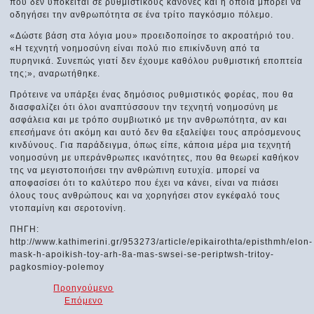
που δεν υπόκειται σε ρυθμιστικούς κανόνες και η οποία μπορεί να
οδηγήσει την ανθρωπότητα σε ένα τρίτο παγκόσμιο πόλεμο.
«Δώστε βάση στα λόγια μου» προειδοποίησε το ακροατήριό του.
«Η τεχνητή νοημοσύνη είναι πολύ πιο επικίνδυνη από τα
πυρηνικά. Συνεπώς γιατί δεν έχουμε καθόλου ρυθμιστική εποπτεία
της;», αναρωτήθηκε.
Πρότεινε να υπάρξει ένας δημόσιος ρυθμιστικός φορέας, που θα
διασφαλίζει ότι όλοι αναπτύσσουν την τεχνητή νοημοσύνη με
ασφάλεια και με τρόπο συμβιωτικό με την ανθρωπότητα, αν και
επεσήμανε ότι ακόμη και αυτό δεν θα εξαλείψει τους απρόσμενους
κινδύνους. Για παράδειγμα, όπως είπε, κάποια μέρα μια τεχνητή
νοημοσύνη με υπεράνθρωπες ικανότητες, που θα θεωρεί καθήκον
της να μεγιστοποιήσει την ανθρώπινη ευτυχία. μπορεί να
αποφασίσει ότι το καλύτερο που έχει να κάνει, είναι να πιάσει
όλους τους ανθρώπους και να χορηγήσει στον εγκέφαλό τους
ντοπαμίνη και σεροτονίνη.
ΠΗΓΗ:
http://www.kathimerini.gr/953273/article/epikairothta/episthmh/elon-
mask-h-apoikish-toy-arh-8a-mas-swsei-se-periptwsh-tritoy-
pagkosmioy-polemoy
Προηγούμενο
Επόμενο