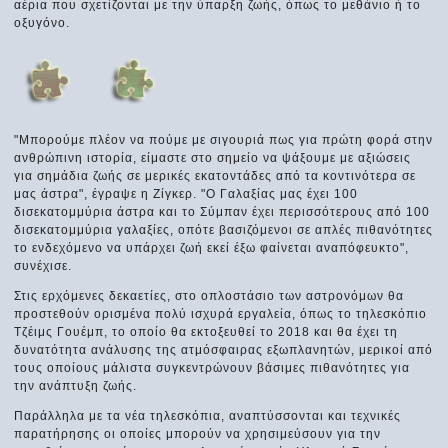
αέρια που σχετίζονται με την ύπαρξη ζωής, όπως το μεθάνιο ή το
οξυγόνο.
"Μπορούμε πλέον να πούμε με σιγουριά πως για πρώτη φορά στην
ανθρώπινη ιστορία, είμαστε στο σημείο να ψάξουμε με αξιώσεις
για σημάδια ζωής σε μερικές εκατοντάδες από τα κοντινότερα σε
μας άστρα", έγραψε η Ζίγκερ. "Ο Γαλαξίας μας έχει 100
δισεκατομμύρια άστρα και το Σύμπαν έχει περισσότερους από 100
δισεκατομμύρια γαλαξίες, οπότε βασιζόμενοι σε απλές πιθανότητες
το ενδεχόμενο να υπάρχει ζωή εκεί έξω φαίνεται αναπόφευκτο",
συνέχισε.
Στις ερχόμενες δεκαετίες, στο οπλοστάσιο των αστρονόμων θα
προστεθούν ορισμένα πολύ ισχυρά εργαλεία, όπως το τηλεσκόπιο
Τζέιμς Γουέμπ, το οποίο θα εκτοξευθεί το 2018 και θα έχει τη
δυνατότητα ανάλυσης της ατμόσφαιρας εξωπλανητών, μερικοί από
τους οποίους μάλιστα συγκεντρώνουν βάσιμες πιθανότητες για
την ανάπτυξη ζωής.
Παράλληλα με τα νέα τηλεσκόπια, αναπτύσσονται και τεχνικές
παρατήρησης οι οποίες μπορούν να χρησιμεύσουν για την