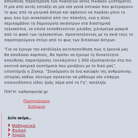
απευθείας παρατήρηση των πλανητών εκτός Ηλιακού Συστήματος.
Η μία από αυτές εστιάζει σε μία νέα γενιά οπτικών που φιλτράρουν
το φως από τα μητρικά άστρα και αφήνουν να περάσει μόνο το
φως που έχει ανακλαστεί από τον πλανήτη, ενώ η άλλη
περιλαμβάνει τη δημιουργία σκιάστρων στα διαστημικά
τηλεσκόπια, τα οποία τοποθετούνται χιλιάδες χιλιόμετρα μακριά
από το φακό των τηλεσκοπίων, προστατεύοντας με τη σκιά τους το
παρατηρούμενο στόχο από το φως των διπλανών άστρων.
"Για να έχουμε την κατάλληλη αυτοπεποίθηση πως η έρευνά μας
θα αποδώσει καρπούς, θα πρέπει να έχουμε τη δυνατότητα
απευθείας παρατήρησης τουλάχιστον 1.000 εξωπλανητών στα πιο
κοντινά αστρικά συστήματα που μοιάζουν με το δικό μας",
υποστήριξε η Ζίγκερ. "Στεκόμαστε σε ένα κατώφλι της ανθρώπινης
ιστορίας καθώς σύντομα πρόκειται να μάθουμε εάν υπάρχει
οποιουδήποτε είδος ζωής πέρα από τη Γη", κατέληξε.
ΠΗΓΗ: naftemporiki.gr
Προηγούμενο
Επόμενο
Δείτε ακόμα...
Μαθηματικά
Φυσική
Χημεία