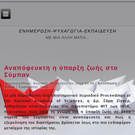
ΕΝΗΜΕΡΩΣΗ-ΨΥΧΑΓΩΓΙΑ-ΕΚΠΑΙΔΕΥΣΗ
ΜΕ ΜΙΑ ΑΛΛΗ ΜΑΤΙΑ...
Αναπόφευκτη η ύπαρξη ζωής στο
Σύμπαν
Δημιουργήθηκε: Κυριακή, 10 Αυγούστου 2014 00:06
|
Εκτύπωση
|
Email
| Εμφανίσεις: 3881
Σε μία δημοσίευση στο επιστημονικό περιοδικό Proceedings of
the National Academy of Sciences, η Δρ. Σάρα Ζίγκερ,
καθηγήτρια πλανητολογίας στο πανεπιστήμιο MIT των ΗΠΑ,
περιγράφει πως κατά τη γνώμη της η ύπαρξη ζωής σε άλλα
σημεία του Σύμπαντος είναι αναπόφευκτη και πως η
εξερεύνηση του διαστήματος βρίσκεται ίσως στο πιο ενδιαφέρον
μεταίχμιο της ιστορίας της.