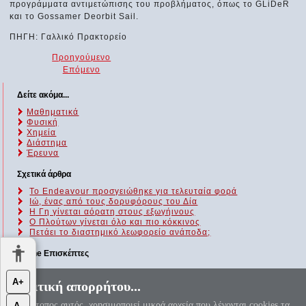
προγράμματα αντιμετώπισης του προβλήματος, όπως το GLiDeR
και το Gossamer Deorbit Sail.
ΠΗΓΗ: Γαλλικό Πρακτορείο
Προηγούμενο
Επόμενο
Δείτε ακόμα...
Μαθηματικά
Φυσική
Χημεία
Διάστημα
Έρευνα
Σχετικά άρθρα
To Endeavour προσγειώθηκε για τελευταία φορά
Ιώ, ένας από τους δορυφόρους του Δία
Η Γη γίνεται αόρατη στους εξωγήινους
Ο Πλούτων γίνεται όλο και πιο κόκκινος
Πετάει το διαστημικό λεωφορείο ανάποδα;
Online Επισκέπτες
Αυτήν τη στιγμή επισκέπτονται τον ιστότοπό μας 138 guests και
Α+
Πολιτική απορρήτου...
κανένα μέλος
Ο ιστότοπος αυτός, χρησιμοποιεί μικρά αρχεία που λέγονται cookies τα
Α-