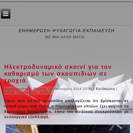
ΕΝΗΜΕΡΩΣΗ-ΨΥΧΑΓΩΓΙΑ-ΕΚΠΑΙΔΕΥΣΗ
ΜΕ ΜΙΑ ΑΛΛΗ ΜΑΤΙΑ...
Ηλεκτροδυναμικό σκοινί για τον
καθαρισμό των σκουπιδιών σε
τροχιά
Δημιουργήθηκε: Πέμπτη, 16 Ιανουαρίου 2014 20:36
|
Εκτύπωση
|
Email
| Εμφανίσεις: 4195
Πάνω από 20.000 σκουπίδια υπολογίζεται ότι βρίσκονται σε
τροχιά γύρω από τη Γη, η παρουσία των οποίων έχει αρχίσει να
δημιουργεί προβλήματα, λόγω του κινδύνου συγκρούσεων με
λειτουργικό εξοπλισμό.