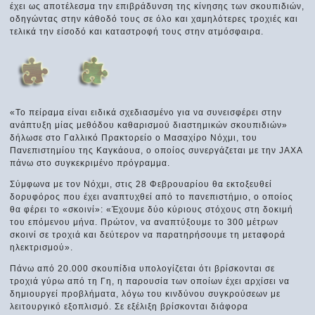
έχει ως αποτέλεσμα την επιβράδυνση της κίνησης των σκουπιδιών,
οδηγώντας στην κάθοδό τους σε όλο και χαμηλότερες τροχιές και
τελικά την είσοδό και καταστροφή τους στην ατμόσφαιρα.
«Το πείραμα είναι ειδικά σχεδιασμένο για να συνεισφέρει στην
ανάπτυξη μίας μεθόδου καθαρισμού διαστημικών σκουπιδιών»
δήλωσε στο Γαλλικό Πρακτορείο ο Μασαχίρο Νόχμι, του
Πανεπιστημίου της Καγκάουα, ο οποίος συνεργάζεται με την JAXA
πάνω στο συγκεκριμένο πρόγραμμα.
Σύμφωνα με τον Νόχμι, στις 28 Φεβρουαρίου θα εκτοξευθεί
δορυφόρος που έχει αναπτυχθεί από το πανεπιστήμιο, ο οποίος
θα φέρει το «σκοινί»: «Έχουμε δύο κύριους στόχους στη δοκιμή
του επόμενου μήνα. Πρώτον, να αναπτύξουμε το 300 μέτρων
σκοινί σε τροχιά και δεύτερον να παρατηρήσουμε τη μεταφορά
ηλεκτρισμού».
Πάνω από 20.000 σκουπίδια υπολογίζεται ότι βρίσκονται σε
τροχιά γύρω από τη Γη, η παρουσία των οποίων έχει αρχίσει να
δημιουργεί προβλήματα, λόγω του κινδύνου συγκρούσεων με
λειτουργικό εξοπλισμό. Σε εξέλιξη βρίσκονται διάφορα