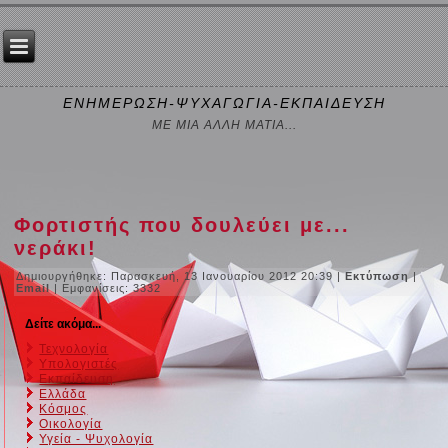
ΕΝΗΜΕΡΩΣΗ-ΨΥΧΑΓΩΓΙΑ-ΕΚΠΑΙΔΕΥΣΗ
ΜΕ ΜΙΑ ΑΛΛΗ ΜΑΤΙΑ...
Φορτιστής που δουλεύει με...
νεράκι!
Δημιουργήθηκε: Παρασκευή, 13 Ιανουαρίου 2012 20:39
|
Εκτύπωση
|
Email
| Εμφανίσεις: 3332
Δείτε ακόμα...
Τεχνολογία
Υπολογιστές
Εκπαίδευση
Ελλάδα
Κόσμος
Οικολογία
Υγεία - Ψυχολογία