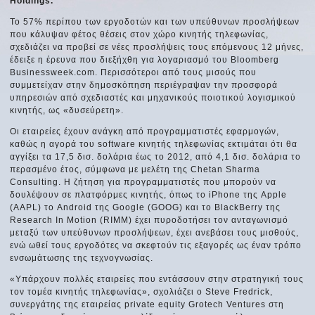
Holdings.
Το 57% περίπου των εργοδοτών και των υπεύθυνων προσλήψεων
που κάλυψαν φέτος θέσεις στον χώρο κινητής τηλεφωνίας,
σχεδιάζει να προβεί σε νέες προσλήψεις τους επόμενους 12 μήνες,
έδειξε η έρευνα που διεξήχθη για λογαριασμό του Bloomberg
Businessweek.com. Περισσότεροι από τους μισούς που
συμμετείχαν στην δημοσκόπηση περιέγραψαν την προσφορά
υπηρεσιών από σχεδιαστές και μηχανικούς ποιοτικού λογισμικού
κινητής, ως «δυσεύρετη».
Οι εταιρείες έχουν ανάγκη από προγραμματιστές εφαρμογών,
καθώς η αγορά του software κινητής τηλεφωνίας εκτιμάται ότι θα
αγγίξει τα 17,5 δισ. δολάρια έως το 2012, από 4,1 δισ. δολάρια το
περασμένο έτος, σύμφωνα με μελέτη της Chetan Sharma
Consulting. Η ζήτηση για προγραμματιστές που μπορούν να
δουλέψουν σε πλατφόρμες κινητής, όπως το iPhone της Apple
(AAPL) το Android της Google (GOOG) και το BlackBerry της
Research In Motion (RIMM) έχει πυροδοτήσει τον ανταγωνισμό
μεταξύ των υπεύθυνων προσλήψεων, έχει ανεβάσει τους μισθούς,
ενώ ωθεί τους εργοδότες να σκεφτούν τις εξαγορές ως έναν τρόπο
ενσωμάτωσης της τεχνογνωσίας.
«Υπάρχουν πολλές εταιρείες που εντάσσουν στην στρατηγική τους
τον τομέα κινητής τηλεφωνίας», σχολιάζει ο Steve Fredrick,
συνεργάτης της εταιρείας private equity Grotech Ventures στη