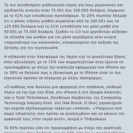
Το πιο συνηθισμένο μισθολογικό εύρος για τους μηχανικούς και
σχεδιαστές κινητών είναι 75.001 έως 100.000 δολάρια, σύμφωνα
με το 41% των υπεύθυνων προσλήψεων. Το 28% περίπου δήλωσε
ότι ο μέσος ετήσιος μισθός κυμαίνεται από τα 100.001 έως τα
125.000 δολάρια ενώ το 21% τοποθέτησε τον μέσο μισθό στα
50.001 με 75.000 δολάρια. Σχεδόν το 1/3 των εργοδοτών αύξησαν
τα επίπεδα των μισθών για τον μέσο εργαζόμενο στην κινητή
«περισσότερο του κανονικού», επικαλούμενοι την αύξηση της
ζήτησης για την τεχνογνωσία.
Η ειδίκευση στην πλατφόρμα της Apple είχε το μεγαλύτερο βάρος
στην αξιολόγηση, με το 72% των συμμετεχόντων στην έρευνα να
προσλαμβάνει με στόχο την ανάπτυξη εφαρμογών στο iPhone και
το 38% να δηλώνει πως η εξοικείωση με το iPhone είναι το πιο
ελκυστικό προσόν σε σύγκριση με άλλες πλατφόρμες.
«Ο καθένας που δούλευε μια εφαρμογή στο notebook, επιθυμεί
πλέον να την έχει στο iPad, στο iPhone ή στο Google Android»,
λέει ο Todd Thibodeaux, διευθύνων σύμβουλος της Computing
Technology Industry Assn. στο Oak Brook. Ο ίδιος χαρακτήρισε
την εύρεση εξειδικευμένων ταλέντων «σπάνια». «Υπάρχουν ένα
σωρό ειδικότητες που πρέπει να αναπτυχθούν και να κάνουν την
εμφάνισή τους στον τομέα αυτό», εκτιμά ο Thibodeaux.
Το 60% περίπου είπε ότι προσλαμβάνει με στόχο την ανάπτυξη