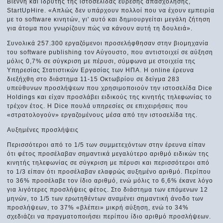
Βιέννη και ιδρυτής της ιστοσελίδας εύρεσης απασχόλησης,
StartUpHire. «Απλώς δεν υπάρχουν πολλοί που να έχουν εμπειρία
με το software κινητών, γι' αυτό και δημιουργείται μεγάλη ζήτηση
για άτομα που γνωρίζουν πώς να κάνουν αυτή τη δουλειά».
Συνολικά 257.300 εργαζόμενοι προσελήφθησαν στην βιομηχανία
του software publishing τον Αύγουστο, που αντιστοιχεί σε αύξηση
μόλις 0,7% σε σύγκριση με πέρυσι, σύμφωνα με στοιχεία της
Υπηρεσίας Στατιστικών Εργασίας των ΗΠΑ. Η online έρευνα
διεξήχθη στο διάστημα 11-15 Οκτωβρίου σε δείγμα 283
υπεύθυνων προσλήψεων που χρησιμοποιούν την ιστοσελίδα Dice
Holdings και είχαν προσλάβει ειδικούς της κινητής τηλεφωνίας το
τρέχον έτος. Η Dice πουλά υπηρεσίες σε επιχειρήσεις που
«στρατολογούν» εργαζομένους μέσα από την ιστοσελίδα της.
Αυξημένες προσλήψεις
Περισσότεροι από το 1/5 των συμμετεχόντων στην έρευνα είπαν
ότι φέτος προσέλαβαν σημαντικά μεγαλύτερο αριθμό ειδικών της
κινητής τηλεφωνίας σε σύγκριση με πέρυσι και περισσότεροι από
το 1/3 είπαν ότι προσέλαβαν ελαφρώς αυξημένο αριθμό. Περίπου
το 36% προσέλαβε τον ίδιο αριθμό, ενώ μόλις το 6,6% έκανε λόγο
για λιγότερες προσλήψεις φέτος. Στο διάστημα των επόμενων 12
μηνών, το 1/5 των ερωτηθέντων αναμένει σημαντική άνοδο των
προσλήψεων, το 37% «βλέπει» μικρή αύξηση, ενώ το 34%
σχεδιάζει να πραγματοποιήσει περίπου ίδιο αριθμό προσλήψεων.