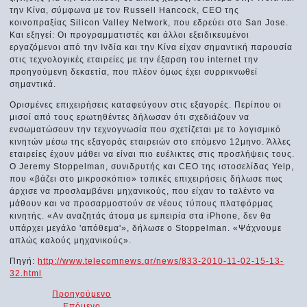
την Κίνα, σύμφωνα με τον Russell Hancock, CEO της
κοινοπραξίας Silicon Valley Network, που εδρεύει στο San Jose.
Και εξηγεί: Οι προγραμματιστές και άλλοι εξειδικευμένοι
εργαζόμενοι από την Ινδία και την Κίνα είχαν σημαντική παρουσία
στις τεχνολογικές εταιρείες με την έξαρση του internet την
προηγούμενη δεκαετία, που πλέον όμως έχει συρρικνωθεί
σημαντικά.
Ορισμένες επιχειρήσεις καταφεύγουν στις εξαγορές. Περίπου οι
μισοί από τους ερωτηθέντες δήλωσαν ότι σχεδιάζουν να
ενσωματώσουν την τεχνογνωσία που σχετίζεται με το λογισμικό
κινητών μέσω της εξαγοράς εταιρειών στο επόμενο 12μηνο. Άλλες
εταιρείες έχουν μάθει να είναι πιο ευέλικτες στις προσλήψεις τους.
Ο Jeremy Stoppelman, συνιδρυτής και CEO της ιστοσελίδας Yelp,
που «βάζει στο μικροσκόπιο» τοπικές επιχειρήσεις δήλωσε πως
άρχισε να προσλαμβάνει μηχανικούς, που είχαν το ταλέντο να
μάθουν και να προσαρμοστούν σε νέους τύπους πλατφόρμας
κινητής. «Αν αναζητάς άτομα με εμπειρία στα iPhone, δεν θα
υπάρχει μεγάλο 'απόθεμα'», δήλωσε ο Stoppelman. «Ψάχνουμε
απλώς καλούς μηχανικούς».
Πηγή:
http://www.telecomnews.gr/news/833-2010-11-02-15-13-
32.html
Προηγούμενο
Επόμενο