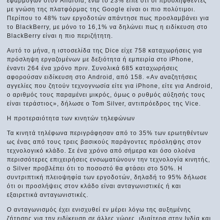
εφαρμογών στον Android, ενώ το 23% είπε ότι οι προσληφθέντες
με γνώση της πλατφόρμας της Google είναι οι πιο πολύτιμοι.
Περίπου το 48% των εργοδοτών απάντησε πως προσλαμβάνει για
το BlackBerry, με μόνο το 16,1% να δηλώνει πως η ειδίκευση στο
BlackBerry είναι η πιο περιζήτητη.
Αυτό το μήνα, η ιστοσελίδα της Dice είχε 758 καταχωρήσεις για
πρόσληψη εργαζομένων με δεξιότητα ή εμπειρία στο iPhone,
έναντι 264 ένα χρόνο πριν. Συνολικά 685 καταχωρήσεις
αφορούσαν ειδίκευση στο Android, από 158. «Αν αναζητήσεις
αγγελίες που ζητούν τεχνογνωσία είτε για iPhone, είτε για Android,
ο αριθμός τους παραμένει μικρός, όμως ο ρυθμός αύξησής τους
είναι τεράστιος», δήλωσε ο Tom Silver, αντιπρόεδρος της Vice.
Η προτεραιότητα των κινητών τηλεφώνων
Τα κινητά τηλέφωνα περιγράφησαν από το 35% των ερωτηθέντων
ως ένας από τους τρεις βασικούς παράγοντες πρόσληψης στον
τεχνολογικό κλάδο. Σε ένα χρόνο από σήμερα και όσο ολοένα
περισσότερες επιχειρήσεις ενσωματώνουν την τεχνολογία κινητής,
ο Silver προβλέπει ότι το ποσοστό θα φτάσει στο 50%. Η
συντριπτική πλειοψηφία των εργοδοτών, δηλαδή το 95% δήλωσε
ότι οι προσλήψεις στον κλάδο είναι ανταγωνιστικές ή και
εξαιρετικά ανταγωνιστικές.
Ο ανταγωνισμός έχει ενισχυθεί εν μέρει λόγω της αυξημένης
ζήτησης για την ειδίκευση σε άλλες χώρες, ιδιαίτερα στην Ινδία και