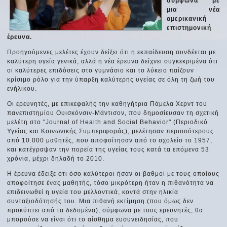
σύμφωνα με
μια νέα
αμερικανική
επιστημονική
έρευνα.
Προηγούμενες μελέτες έχουν δείξει ότι η εκπαίδευση συνδέεται με
καλύτερη υγεία γενικά, αλλά η νέα έρευνα δείχνει συγκεκριμένα ότι
οι καλύτερες επιδόσεις στο γυμνάσιο και το λύκειο παίζουν
κρίσιμο ρόλο για την ύπαρξη καλύτερης υγείας σε όλη τη ζωή του
ενήλικου.
Οι ερευνητές, με επικεφαλής την καθηγήτρια Πάμελα Χερντ του
πανεπιστημίου Ουισκόνσιν-Μάντισον, που δημοσίευσαν τη σχετική
μελέτη στο "Journal of Health and Social Behavior" (Περιοδικό
Υγείας και Κοινωνικής Συμπεριφοράς), μελέτησαν περισσότερους
από 10.000 μαθητές, που αποφοίτησαν από το σχολείο το 1957,
και κατέγραψαν την πορεία της υγείας τους κατά τα επόμενα 53
χρόνια, μέχρι δηλαδή το 2010.
Η έρευνα έδειξε ότι όσο καλύτεροι ήσαν οι βαθμοί με τους οποίους
αποφοίτησε ένας μαθητής, τόσο μικρότερη ήταν η πιθανότητα να
επιδεινωθεί η υγεία του μελλοντικά, κοντά στην ηλικία
συνταξιοδότησής του. Μια πιθανή εκτίμηση (που όμως δεν
προκύπτει από τα δεδομένα), σύμφωνα με τους ερευνητές, θα
μπορούσε να είναι ότι το αίσθημα ευσυνειδησίας, που