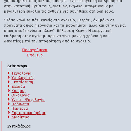
χαρακτηρίζει τους καλούς μαθητές, έχει ευεργετική επίδραση και
στην κατοπινή υγεία τους, γιατί ως ενήλικοι αποφεύγουν με
μεγαλύτερη ευκολία τις ανθυγιεινές συνήθειες στη ζωή τους.
"Πόσο καλά τα πάει κανείς στο σχολείο, μετράει, όχι μόνο σε
πράγματα όπως η εργασία και τα εισοδήματα, αλλά και στην υγεία,
όπως αποδεικνύεται πλέον", δήλωσε η Χερντ. Η ευεργετική
επίδραση στην υγεία μπορεί να γίνει φανερή χρόνια ή και
δεκαετίες μετά την αποφοίτηση από το σχολείο.
Προηγούμενο
Επόμενο
Δείτε ακόμα...
Τεχνολογία
Υπολογιστές
Εκπαίδευση
Ελλάδα
Κόσμος
Οικολογία
Υγεία - Ψυχολογία
Πρόσωπα
Περίεργα
Εορταστικά άρθρα
Διαδίκτυο
Σχετικά άρθρα