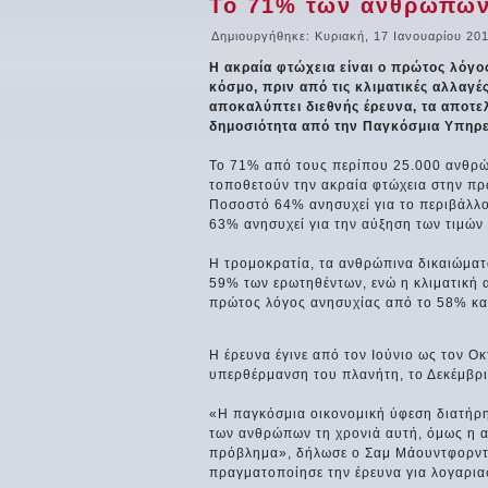
Το 71% των ανθρώπων 
Δημιουργήθηκε: Κυριακή, 17 Ιανουαρίου 20
Η ακραία φτώχεια είναι ο πρώτος λόγ
κόσμο, πριν από τις κλιματικές αλλαγέ
αποκαλύπτει διεθνής έρευνα, τα αποτε
δημοσιότητα από την Παγκόσμια Υπηρε
Το 71% από τους περίπου 25.000 ανθρώ
τοποθετούν την ακραία φτώχεια στην πρ
Ποσοστό 64% ανησυχεί για το περιβάλλο
63% ανησυχεί για την αύξηση των τιμών 
Η τρομοκρατία, τα ανθρώπινα δικαιώματ
59% των ερωτηθέντων, ενώ η κλιματική 
πρώτος λόγος ανησυχίας από το 58% και
Η έρευνα έγινε από τον Ιούνιο ως τον Ο
υπερθέρμανση του πλανήτη, το Δεκέμβρ
«Η παγκόσμια οικονομική ύφεση διατήρη
των ανθρώπων τη χρονιά αυτή, όμως η α
πρόβλημα», δήλωσε ο Σαμ Μάουντφορντ,
πραγματοποίησε την έρευνα για λογαρι