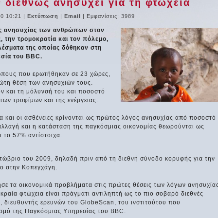
διεθνώς ανησυχεί για τη φτώχεια
10 10:21
|
Εκτύπωση
|
Email
| Εμφανίσεις: 3989
ος ανησυχίας των ανθρώπων στον
ς, την τρομοκρατία και τον πόλεμο,
λέσματα της οποίας δόθηκαν στη
σία του BBC.
πους που ερωτήθηκαν σε 23 χώρες,
ώτη θέση των ανησυχιών τους.
ν και τη μόλυνσή του και ποσοστό
των τροφίμων και της ενέργειας.
α και οι ασθένειες κρίνονται ως πρώτος λόγος ανησυχίας από ποσοστό
αλλαγή και η κατάσταση της παγκόσμιας οικονομίας θεωρούνται ως
 το 57% αντίστοιχα.
κτώβριο του 2009, δηλαδή πριν από τη διεθνή σύνοδο κορυφής για την
ιο στην Κοπεγχάγη.
σε τα οικονομικά προβλήματα στις πρώτες θέσεις των λόγων ανησυχία
κραία φτώχεια είναι πράγματι αντιληπτή ως το πιο σοβαρό διεθνές
 διευθυντής ερευνών του GlobeScan, του ινστιτούτου που
ασμό της Παγκόσμιας Υπηρεσίας του BBC.