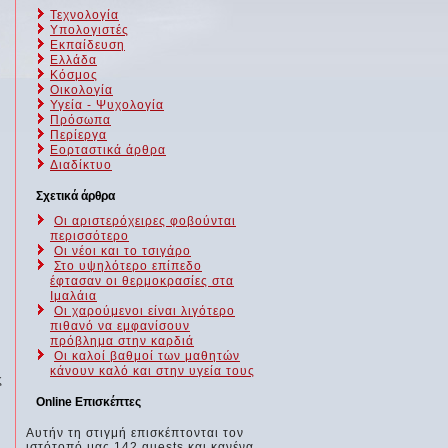
Τεχνολογία
Υπολογιστές
Εκπαίδευση
Ελλάδα
Κόσμος
Οικολογία
Υγεία - Ψυχολογία
Πρόσωπα
Περίεργα
Εορταστικά άρθρα
Διαδίκτυο
Σχετικά άρθρα
Οι αριστερόχειρες φοβούνται
περισσότερο
Οι νέοι και το τσιγάρο
Στο υψηλότερο επίπεδο
έφτασαν οι θερμοκρασίες στα
Ιμαλάια
Οι χαρούμενοι είναι λιγότερο
πιθανό να εμφανίσουν
πρόβλημα στην καρδιά
Οι καλοί βαθμοί των μαθητών
κάνουν καλό και στην υγεία τους
ς
Online Επισκέπτες
Αυτήν τη στιγμή επισκέπτονται τον
ιστότοπό μας 142 guests και κανένα