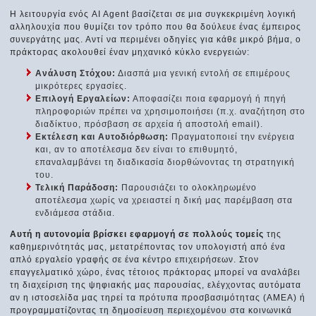
Η λειτουργία ενός AI Agent βασίζεται σε μια συγκεκριμένη λογική
αλληλουχία που θυμίζει τον τρόπο που θα δούλευε ένας έμπειρος
συνεργάτης μας. Αντί να περιμένει οδηγίες για κάθε μικρό βήμα, ο
πράκτορας ακολουθεί έναν μηχανικό κύκλο ενεργειών:
Ανάλυση Στόχου:
Διασπά μια γενική εντολή σε επιμέρους
μικρότερες εργασίες.
Επιλογή Εργαλείων:
Αποφασίζει ποια εφαρμογή ή πηγή
πληροφοριών πρέπει να χρησιμοποιήσει (π.χ. αναζήτηση στο
διαδίκτυο, πρόσβαση σε αρχεία ή αποστολή email).
Εκτέλεση και Αυτοδιόρθωση:
Πραγματοποιεί την ενέργεια
και, αν το αποτέλεσμα δεν είναι το επιθυμητό,
επαναλαμβάνει τη διαδικασία διορθώνοντας τη στρατηγική
του.
Τελική Παράδοση:
Παρουσιάζει το ολοκληρωμένο
αποτέλεσμα χωρίς να χρειαστεί η δική μας παρέμβαση στα
ενδιάμεσα στάδια.
Αυτή η αυτονομία βρίσκει εφαρμογή σε πολλούς τομείς
της
καθημερινότητάς μας, μετατρέποντας τον υπολογιστή από ένα
απλό εργαλείο γραφής σε ένα κέντρο επιχειρήσεων. Στον
επαγγελματικό χώρο, ένας τέτοιος πράκτορας μπορεί να αναλάβει
τη διαχείριση της ψηφιακής μας παρουσίας, ελέγχοντας αυτόματα
αν η ιστοσελίδα μας τηρεί τα πρότυπα προσβασιμότητας (ΑΜΕΑ) ή
προγραμματίζοντας τη δημοσίευση περιεχομένου στα κοινωνικά