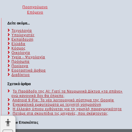
Προηγούμενο
Επόμενο
Δείτε ακόμα...
Τεχνολογία
Υπολογιστές
Εκπαίδευση
Ελλάδα
Κόσμος
Οικολογία
Υγεία - Ψυχολογία
Πρόσωπα
Περίεργα
Εορταστικά άρθρα
Διαδίκτυο
Σχετικά άρθρα
Το Παράδοξο της AI: Γιατί τα Νευρωνικά Δίκτυα «τα σπάνε»
ενώ κανονικά δεν θα έπρεπε;
Android 9 Pie: Το νέο λειτουργικό σύστημα της Google
Eγκεφαλικά εμφυτεύματα με τεχνητή νοημοσύνη
Η έλλειψη ύπνου ευθύνεται για τη χαμηλή παραγωγικότητα
Πετάμε στα σκουπίδια τις μηχανές, που σκέφτονται;
Online Επισκέπτες
Αυτήν τη στιγμή επισκέπτονται τον ιστότοπό μας 224 guests και