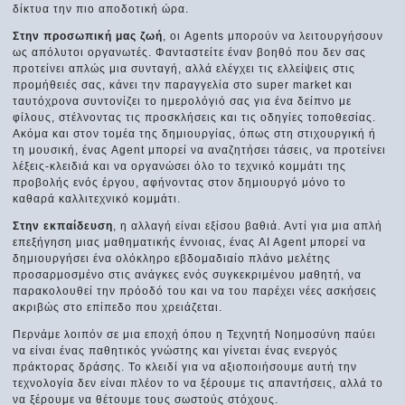
δίκτυα την πιο αποδοτική ώρα.
Στην προσωπική μας ζωή
, οι Agents μπορούν να λειτουργήσουν
ως απόλυτοι οργανωτές. Φανταστείτε έναν βοηθό που δεν σας
προτείνει απλώς μια συνταγή, αλλά ελέγχει τις ελλείψεις στις
προμήθειές σας, κάνει την παραγγελία στο super market και
ταυτόχρονα συντονίζει το ημερολόγιό σας για ένα δείπνο με
φίλους, στέλνοντας τις προσκλήσεις και τις οδηγίες τοποθεσίας.
Ακόμα και στον τομέα της δημιουργίας, όπως στη στιχουργική ή
τη μουσική, ένας Agent μπορεί να αναζητήσει τάσεις, να προτείνει
λέξεις-κλειδιά και να οργανώσει όλο το τεχνικό κομμάτι της
προβολής ενός έργου, αφήνοντας στον δημιουργό μόνο το
καθαρά καλλιτεχνικό κομμάτι.
Στην εκπαίδευση
, η αλλαγή είναι εξίσου βαθιά. Αντί για μια απλή
επεξήγηση μιας μαθηματικής έννοιας, ένας AI Agent μπορεί να
δημιουργήσει ένα ολόκληρο εβδομαδιαίο πλάνο μελέτης
προσαρμοσμένο στις ανάγκες ενός συγκεκριμένου μαθητή, να
παρακολουθεί την πρόοδό του και να του παρέχει νέες ασκήσεις
ακριβώς στο επίπεδο που χρειάζεται.
Περνάμε λοιπόν σε μια εποχή όπου η Τεχνητή Νοημοσύνη παύει
να είναι ένας παθητικός γνώστης και γίνεται ένας ενεργός
πράκτορας δράσης. Το κλειδί για να αξιοποιήσουμε αυτή την
τεχνολογία δεν είναι πλέον το να ξέρουμε τις απαντήσεις, αλλά το
να ξέρουμε να θέτουμε τους σωστούς στόχους.