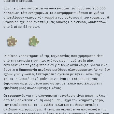
σχετικά η εταιρεία.
Εάν η εταιρεία καταφέρει να συγκεντρώσει το ποσό των 950.000
δολαρίων, τότε ενδεχομένως τα ολογράμματα κάποια στιγμή να
αποτελέσουν «κανονικό» κομμάτι του σαλονιού ή του γραφείου. Η
Provision έχει ήδη αναπτύξει τις οθόνες HoloVision, διαστάσεων
από 3 μέχρι 52 ιντσών.
Ιδιαίτερο χαρακτηριστικό της τεχνολογίας που χρησιμοποιείται
από την εταιρεία είναι πως στόχος είναι η ανάπτυξη μίας
εναλλακτικής πηγής φωτός αντί για τεχνολογία λέιζερ, για να είναι
δυνατή η δημιουργία μεγάλου μεγέθους ολογραμμάτων. Αν και δεν
έχουν γίνει γνωστές λεπτομέρειες σχετικά με την εν λόγω πηγή
φωτός, η βασική αρχή φαίνεται να είναι το «πέρασμα» ενός
ψηφιακού αρχείου μέσω από αυτήν, με τελικό αποτέλεσμα την
εμφάνιση μίας αιωρούμενης εικόνας.
Οι εφαρμογές για την ολογραφική τεχνολογία είναι πάρα πολλές:
από το μάρκετινγκ και τη διαφήμιση, μέχρι τον κινηματογράφο,
την τηλεόραση και τα παιχνίδια, αλλά και τις βιομηχανικές /
σχεδιαστικές εφαρμογές. Η εταιρεία σκοπεύει να αποκαλύψει την