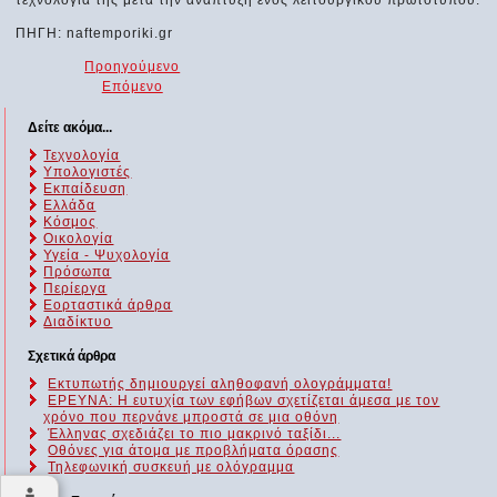
τεχνολογία της μετά την ανάπτυξη ενός λειτουργικού πρωτοτύπου.
ΠΗΓΗ: naftemporiki.gr
Προηγούμενο
Επόμενο
Δείτε ακόμα...
Τεχνολογία
Υπολογιστές
Εκπαίδευση
Ελλάδα
Κόσμος
Οικολογία
Υγεία - Ψυχολογία
Πρόσωπα
Περίεργα
Εορταστικά άρθρα
Διαδίκτυο
Σχετικά άρθρα
Εκτυπωτής δημιουργεί αληθοφανή ολογράμματα!
ΕΡΕΥΝΑ: Η ευτυχία των εφήβων σχετίζεται άμεσα με τον
χρόνο που περνάνε μπροστά σε μια οθόνη
Έλληνας σχεδιάζει το πιο μακρινό ταξίδι...
Οθόνες για άτομα με προβλήματα όρασης
Τηλεφωνική συσκευή με ολόγραμμα