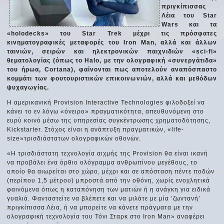
πριγκίπισσας
Λέια του Star
Wars και τα
«holodecks» του Star Trek μέχρι τις πρόσφατες
κινηματογραφικές μεταφορές του Iron Man, αλλά και άλλων
ταινιών, σειρών και ηλεκτρονικών παιχνιδιών «sci-fi»
θεματολογίας (όπως το Halo, με την ολογραφική «συνεργάτιδα»
του ήρωα, Cortana), φαίνονται πως αποτελούν αναπόσπαστο
κομμάτι των φουτουριστικών επικοινωνιών, αλλά και μεθόδων
ψυχαγωγίας.
Η αμερικανική Provision Interactive Technologies φιλοδοξεί να
κάνει το εν λόγω «όνειρο» πραγματικότητα, απευθυνόμενη στο
ευρύ κοινό μέσω της υπηρεσίας συγκέντρωσης χρηματοδότησης,
Kickstarter. Στόχος είναι η ανάπτυξη πραγματικών, «life-
size»τρισδιάστατων ολογραφικών οθονών.
«Η τρισδιάστατη τεχνολογία αιχμής της Provision θα είναι ικανή
να προβάλει ένα όρθιο ολόγραμμα ανθρωπίνου μεγέθους, το
οποίο θα αιωρείται στο χώρο, μέχρι και σε απόσταση πέντε ποδών
(περίπου 1,5 μέτρου) μπροστά από την οθόνη, χωρίς ενοχλητικά
φαινόμενα όπως η καταπόνηση των ματιών ή η ανάγκη για ειδικά
γυαλιά. Φανταστείτε να βλέπετε και να μιλάτε με μία ʽζωντανήʼ
πριγκίπισσα Λέια, ή να μπορείτε να κάνετε πράγματα με την
ολογραφική τεχνολογία του Τόνι Σταρκ στο Iron Man» αναφέρει