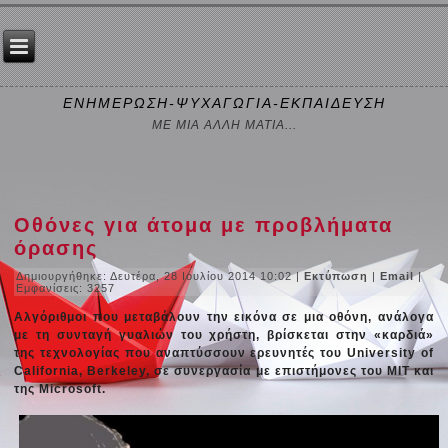
ΕΝΗΜΕΡΩΣΗ-ΨΥΧΑΓΩΓΙΑ-ΕΚΠΑΙΔΕΥΣΗ
ΜΕ ΜΙΑ ΑΛΛΗ ΜΑΤΙΑ...
Οθόνες για άτομα με προβλήματα
όρασης
Δημιουργήθηκε: Δευτέρα, 28 Ιουλίου 2014 10:02
|
Εκτύπωση
|
Email
|
Εμφανίσεις: 3257
Αλγόριθμοι που μεταβάλουν την εικόνα σε μια οθόνη, ανάλογα
με τη συνταγή γυαλιών του χρήστη, βρίσκεται στην «καρδιά»
της τεχνολογίας που αναπτύσσουν ερευνητές του University of
California, Berkeley, σε συνεργασία με επιστήμονες του ΜΙΤ και
της Microsoft.