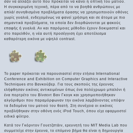
σαν να αλλάζει αυτό που πρόκειται να κάνει η οπτική του ματιού.
Η συγκεκριμένη τεχνική, πέρα από το να βοηθά ανθρώπους με
απλά/ συνηθισμένα προβλήματα όρασης να χρησιμοποιούν οθόνες
χωρίς γυαλιά, ενδεχομένως να φανεί χρήσιμη και σε άτομα με πιο
σημαντικά προβλήματα, τα οποία δεν διορθώνονται με φακούς
επαφής ή γυαλιά. Αν και παρόμοιες μέθοδοι έχουν δοκιμαστεί και
στο παρελθόν, η νέα αυτή προσέγγιση έχει αποτέλεσμα
καθαρότερη εικόνα με υψηλό contrast.
Το paper πρόκειται να παρουσιαστεί στην ετήσια International
Conference and Exhibition on Computer Graphics and Interactive
Techniques στο Βανκούβερ. Για τους σκοπούς της έρευνας
ελήφθησαν εικόνες αντικειμένων όπως ένα πολύχρωμο μπαλόνι ή
ένα πορτρέτο του Βίνσεντ Βαν Γκογκ και χρησιμοποιήθηκαν
αλγόριθμοι που παραμόρφωναν την εικόνα λαμβάνοντας υπόψιν
τα δεδομένα του ματιού του θεατή. Στη συνέχεια οι εικόνες
προβλήθηκαν στην οθόνη ενός iPod Touch, όπου είχε εφαρμοστεί
ειδικό φίλτρο.
Κατά τον Γκόρντον Γουετζστάιν, ερευνητή του MIT Media Lab που
συμμετείχε στην έρευνα, το επόμενο βήμα θα είναι η δημιουργία