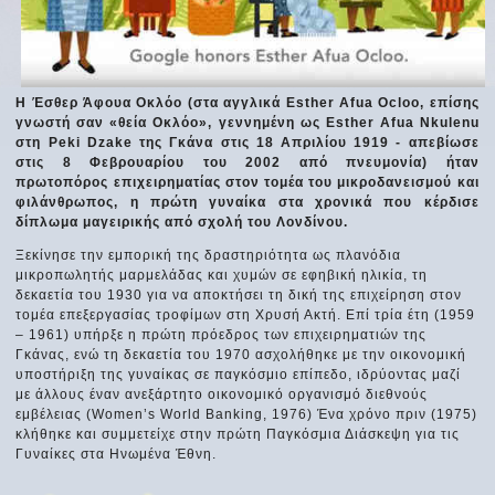
Η Έσθερ Άφουα Οκλόο (στα αγγλικά Esther Afua Ocloo, επίσης
γνωστή σαν «θεία Οκλόο», γεννημένη ως Esther Afua Nkulenu
στη Peki Dzake της Γκάνα στις 18 Απριλίου 1919 - απεβίωσε
στις 8 Φεβρουαρίου του 2002 από πνευμονία) ήταν
πρωτοπόρος επιχειρηματίας στον τομέα του μικροδανεισμού και
φιλάνθρωπος, η πρώτη γυναίκα στα χρονικά που κέρδισε
δίπλωμα μαγειρικής από σχολή του Λονδίνου.
Ξεκίνησε την εμπορική της δραστηριότητα ως πλανόδια
μικροπωλητής μαρμελάδας και χυμών σε εφηβική ηλικία, τη
δεκαετία του 1930 για να αποκτήσει τη δική της επιχείρηση στον
τομέα επεξεργασίας τροφίμων στη Χρυσή Ακτή. Επί τρία έτη (1959
– 1961) υπήρξε η πρώτη πρόεδρος των επιχειρηματιών της
Γκάνας, ενώ τη δεκαετία του 1970 ασχολήθηκε με την οικονομική
υποστήριξη της γυναίκας σε παγκόσμιο επίπεδο, ιδρύοντας μαζί
με άλλους έναν ανεξάρτητο οικονομικό οργανισμό διεθνούς
εμβέλειας (Women’s World Banking, 1976) Ένα χρόνο πριν (1975)
κλήθηκε και συμμετείχε στην πρώτη Παγκόσμια Διάσκεψη για τις
Γυναίκες στα Ηνωμένα Έθνη.