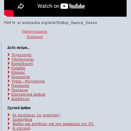
ΠΗΓΗ: el.wikipedia.org/wiki/Έσθερ_Άφουα_Οκλόο
Προηγούμενο
Επόμενο
Δείτε ακόμα...
Τεχνολογία
Υπολογιστές
Εκπαίδευση
Ελλάδα
Κόσμος
Οικολογία
Υγεία - Ψυχολογία
Πρόσωπα
Περίεργα
Εορταστικά άρθρα
Διαδίκτυο
Σχετικά άρθρα
Οι συνέπειες τις ανεργίας!
Σεισάχθεια
Μύθοι και αλήθειες για την ασφάλεια του PC
Η επιταγή