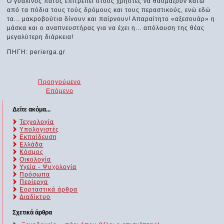
Ο γυάλινος πάτος επιτρέπει στους χρήστες να θαυμάζουν κάτω
από τα πόδια τους τούς δρόμους και τους περαστικούς, ενώ εδώ
τα... μακροβούτια δίνουν και παίρνουν! Απαραίτητο «αξεσουάρ» η
μάσκα και ο αναπνευστήρας για να έχει η... απόλαυση της θέας
μεγαλύτερη διάρκεια!
ΠΗΓΗ: perierga.gr
Προηγούμενο
Επόμενο
Δείτε ακόμα...
Τεχνολογία
Υπολογιστές
Εκπαίδευση
Ελλάδα
Κόσμος
Οικολογία
Υγεία - Ψυχολογία
Πρόσωπα
Περίεργα
Εορταστικά άρθρα
Διαδίκτυο
Σχετικά άρθρα