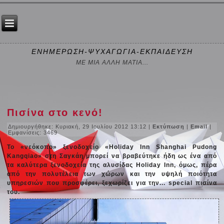
ΕΝΗΜΕΡΩΣΗ-ΨΥΧΑΓΩΓΙΑ-ΕΚΠΑΙΔΕΥΣΗ
ΜΕ ΜΙΑ ΑΛΛΗ ΜΑΤΙΑ...
Πισίνα στο κενό!
Δημιουργήθηκε: Κυριακή, 29 Ιουλίου 2012 13:12
|
Εκτύπωση
|
Email
|
Εμφανίσεις: 3469
Το «νεόκοπο» ξενοδοχείο «Holiday Inn Shanghai Pudong
Kangqiao» στη Σαγκάη μπορεί να βραβεύτηκε ήδη ως ένα από
τα καλύτερα ξενοδοχεία της αλυσίδας Holiday Inn, όμως, πέρα
από την πολυτέλεια των χώρων και την υψηλή ποιότητα
υπηρεσιών που προσφέρει, ξεχωρίζει για την... special πισίνα
του.