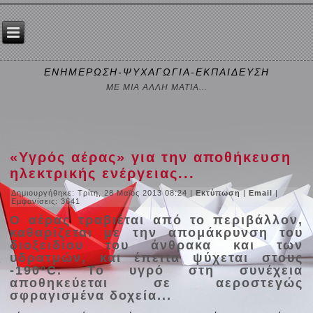
ΕΝΗΜΕΡΩΣΗ-ΨΥΧΑΓΩΓΙΑ-ΕΚΠΑΙΔΕΥΣΗ
ΜΕ ΜΙΑ ΑΛΛΗ ΜΑΤΙΑ...
«Υγρός αέρας» για την αποθήκευση
ηλεκτρικής ενέργειας...
Δημιουργήθηκε: Τρίτη, 28 Μαϊος 2013 08:24
|
Εκτύπωση
|
Email
|
Εμφανίσεις: 3641
Ο αέρας τραβιέται από το περιβάλλον,
καθαρίζεται με την απομάκρυνση του
διοξειδίου του άνθρακα και των
υδρατμών, και έπειτα ψύχεται στους
-190°C. Το υγρό στη συνέχεια
αποθηκεύεται σε αεροστεγώς
σφραγισμένα δοχεία...