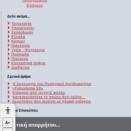
Προηγούμενο
Επόμενο
Δείτε ακόμα...
Τεχνολογία
Υπολογιστές
Εκπαίδευση
Ελλάδα
Κόσμος
Οικολογία
Υγεία - Ψυχολογία
Πρόσωπα
Περίεργα
Εορταστικά άρθρα
Διαδίκτυο
Σχετικά άρθρα
Η λειτουργία του Πυρηνικού Αντιδραστήρα
«Fukushima 50»
Ενέργεια από τεχνητό φύλλο
Κατασκευάστηκε το πρώτο Αντι-λέιζερ...
Aεροπλάνο που κινείται με ηλιακή ενέργεια
Online Επισκέπτες
Αυτήν τη στιγμή επισκέπτονται τον ιστότοπό μας 239 guests και
Α+
Πολιτική απορρήτου...
κανένα μέλος