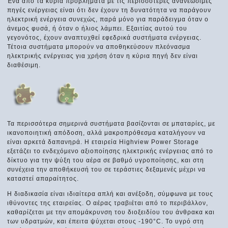
Ένα από τα κύρια προβλήματα με τις περισσότερες ανανεώσιμες
πηγές ενέργειας είναι ότι δεν έχουν τη δυνατότητα να παράγουν
ηλεκτρική ενέργεια συνεχώς, παρά μόνο για παράδειγμα όταν ο
άνεμος φυσά, ή όταν ο ήλιος λάμπει. Εξαιτίας αυτού του
γεγονότος, έχουν αναπτυχθεί εφεδρικά συστήματα ενέργειας.
Τέτοια συστήματα μπορούν να αποθηκεύσουν πλεόνασμα
ηλεκτρικής ενέργειας για χρήση όταν η κύρια πηγή δεν είναι
διαθέσιμη.
Τα περισσότερα σημερινά συστήματα βασίζονται σε μπαταρίες, με
ικανοποιητική απόδοση, αλλά μακροπρόθεσμα καταλήγουν να
είναι αρκετά δαπανηρά. Η εταιρεία Highview Power Storage
εξετάζει το ενδεχόμενο αξιοποίησης ηλεκτρικής ενέργειας από το
δίκτυο για την ψύξη του αέρα σε βαθμό υγροποίησης, και στη
συνέχεια την αποθήκευσή του σε τεράστιες δεξαμενές μέχρι να
καταστεί απαραίτητος.
Η διαδικασία είναι ιδιαίτερα απλή και ανέξοδη, σύμφωνα με τους
ιθύνοντες της εταιρείας. Ο αέρας τραβιέται από το περιβάλλον,
καθαρίζεται με την απομάκρυνση του διοξειδίου του άνθρακα και
των υδρατμών, και έπειτα ψύχεται στους -190°C. Το υγρό στη