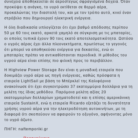
συνέχεια αποθηκεύεται σε αεροστεγώς σφραγισμένα δοχεία. Όταν
προκύψει η ανάγκη, το υγρό εκτίθεται σε θερμό αέρα,
προκαλώντας την διαστολή του, και με τον τρόπο αυτό, κινεί έναν
στρόβιλο που δημιουργεί ηλεκτρική ενέργεια.
Η όλη διαδικασία υπλογίζεται ότι έχει βαθμό απόδοσης περίπου
50 με 60 τοις εκατό, αρκετά χαμηλό σε σύγκριση με τις μπαταρίες,
οι οποίες τυπικά έχουν 90 τοις εκατό αποτελεσματικότητα. Ωστόσο
ο υγρός αέρας έχει άλλα πλεονεκτήματα, πρωτίστως το γεγονός
ότι μπορεί να αποθηκεύσει ενέργεια για δεκαετίες, ενώ οι
μπαταρίες πρέπει να αντικαθίστανται περιοδικά. Η μέθοδος του
υγρού αέρα είναι επίσης πιο φιλική προς το περιβάλλον.
Η Highview Power Storage δεν είναι η μοναδική εταιρεία που
δοκιμάζει υγρό αέρα ως πηγή ενέργειας, καθώς πρόσφατα η
εταιρεία LightSail με βάση το Μπέρκλεϊ της Καλιφόρνια
ανακοίνωσε ότι έχει συγκεντρώσει 37 εκατομμύρια δολλάρια για τη
μελέτη της ίδιας μεθόδου. Παρόμοια μελέτη αξίας 20
εκατομμυρίων δολλαρίων χρηματοδοτεί και η επίσης αμερικάνικη
εταιρεία SustainX, ενώ η εταιρεία Ricardo εξετάζει τη δυνατότητα
χρήσης υγρού αέρα για την ηλεκτροδότηση αυτοκινήτων, με τη
διαφορά ότι σκοπεύουν να αφαιρούν το οξυγόνο, αφήνοντας μόνο
το υγρό άζωτο.
ΠΗΓΗ: naftemporiki.gr