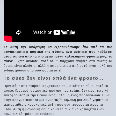
Σε αυτή την ανάρτηση θα εξερευνήσουμε ένα από τα πιο
συναρπαστικά μυστικά της φύσης, ένα μυστικό που κρύβεται
μέσα σε ένα από τα πιο αγαπημένα καλοκαιρινά φρούτα μας: το
σύκο!
Έχετε ακούσει ποτέ ότι "υπάρχουν σφήκες στα σύκα"; Κι
όμως, είναι αλήθεια, αλλά η ιστορία πίσω από αυτό είναι πολύ πιο
ενδιαφέρουσα από όσο φαντάζεστε!
Το σύκο δεν είναι απλά ένα φρούτο...
Πριν πάμε στις σφήκες, ας ξεκαθαρίσουμε κάτι: το σύκο, αυτό το
γλυκό, ζουμερό, αρωματικό πράγμα που τρώμε, δεν είναι τεχνικά
ένα "φρούτο" με την έννοια ενός μήλου ή ενός πορτοκαλιού. Είναι
στην πραγματικότητα μια ανθοταξία, δηλαδή μια δομή γεμάτη με
εκατοντάδες μικροσκοπικά άνθη που αναπτύσσονται προς τα
μέσα. Αυτή η μοναδική δομή κάνει τη συκιά να χρειάζεται έναν
πολύ ειδικό τρόπο επικονίασης.