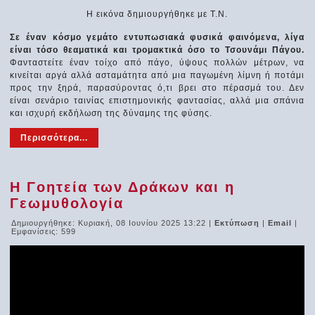
Η εικόνα δημιουργήθηκε με Τ.Ν.
Σε έναν κόσμο γεμάτο εντυπωσιακά φυσικά φαινόμενα, λίγα
είναι τόσο θεαματικά και τρομακτικά όσο το Τσουνάμι Πάγου.
Φανταστείτε έναν τοίχο από πάγο, ύψους πολλών μέτρων, να
κινείται αργά αλλά ασταμάτητα από μια παγωμένη λίμνη ή ποτάμι
προς την ξηρά, παρασύροντας ό,τι βρει στο πέρασμά του. Δεν
είναι σενάριο ταινίας επιστημονικής φαντασίας, αλλά μια σπάνια
και ισχυρή εκδήλωση της δύναμης της φύσης.
Περισσότερα...
Η Γοητεία των Δράκων και η
Γεωμυθολογία
Δημιουργήθηκε: Κυριακή, 08 Ιουνίου 2025 13:22
|
Εκτύπωση
|
Email
|
Εμφανίσεις: 599