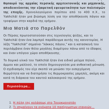
θησαυρό της αρχαίας περσικής αρχιτεκτονικής και μηχανικής,
αποδεικνύοντας την εξαιρετική εφευρετικότητα των πολιτισμών
της εποχής.
Χρονολογούμενο περίπου από το 400 π.Χ., το
Yakhchāl ήταν μια βιώσιμη λύση για την αποθήκευση πάγου και
τροφίμων στην καρδιά της ερήμου.
Μια Ματιά στο Παρελθόν
Οι Πέρσες πρωτοστατούσαν στις τεχνολογίες ψύξης, και το
Yakhchāl ήταν ένα λαμπρό παράδειγμα αυτής της καινοτομίας. Η
λέξη "Yakhchāl" σημαίνει "λάκκος πάγου," και η κατασκευή του
περιλάμβανε έναν θόλο μεγάλης διαμέτρου πάνω από το έδαφος
και έναν υπόγειο χώρο αποθήκευσης.
Το δομικό υλικό του Yakhchāl ήταν ένα ειδικό μείγμα πηλού,
άμμου και μαλλιού, το οποίο δημιουργούσε μια ανθεκτική μόνωση.
Ο σχεδιασμός του είχε σκοπό να μειώσει την εισερχόμενη
θερμότητα και να διατηρήσει τις θερμοκρασίες χαμηλές, ακόμη και
κατά τη διάρκεια του καυτού καλοκαιριού της ερήμου.
Περισσότερα...
Η πύλη της κολάσεως στο Τουρκμενιστάν
Τι σημαίνουν τα ονόματα 10 πασίγνωστων εταιριών...