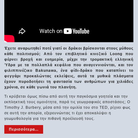
Έχετε αναρωτηθεί ποτέ γιατί οι δράκοι βρίσκονται στους μύθους
κάθε πολιτισμού; Από τον επιβλητικό κινεζικό Loong που
φέρνει βροχή και ευημερία, μέχρι την τρομακτική ελληνική
Ύδρα με τα πολλαπλά κεφάλια που αναγεννιούνται, και τον
φιλιππινέζικο Bakunawa, ένα φίδι-δράκο που καταπίνει το
φεγγάρι προκαλώντας εκλείψεις, αυτά τα μυθικά πλάσματα
έχουν πυροδοτήσει τη φαντασία των ανθρώπων για χιλιάδες
χρόνια, σε κάθε γωνιά του πλανήτη.
Τι κρύβεται όμως πίσω από αυτή την παγκόσμια γοητεία και την
εκπληκτική τους ομοιότητα, παρά τις γεωγραφικές αποστάσεις; Ο
Timothy J. Burbery, μέσα από την ομιλία του στο TED, ρίχνει φως
σε αυτή την απορία, εξερευνώντας τι έχει αποκαλύψει η
γεωμυθολογία για την πιθανή προέλευσή τους.
Περισσότερα...