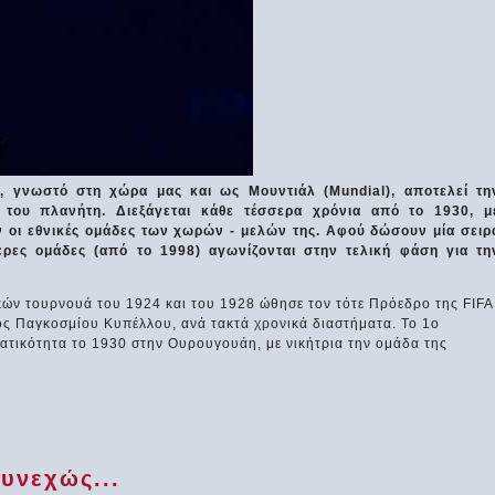
 γνωστό στη χώρα μας και ως Μουντιάλ (Mundial), αποτελεί τη
του πλανήτη. Διεξάγεται κάθε τέσσερα χρόνια από το 1930, μ
ν οι εθνικές ομάδες των χωρών - μελών της. Αφού δώσουν μία σειρ
ρες ομάδες (από το 1998) αγωνίζονται στην τελική φάση για τη
ών τουρνουά του 1924 και του 1928 ώθησε τον τότε Πρόεδρο της FIFA
νός Παγκοσμίου Κυπέλλου, ανά τακτά χρονικά διαστήματα. Το 1ο
τικότητα το 1930 στην Ουρουγουάη, με νικήτρια την ομάδα της
υνεχώς...