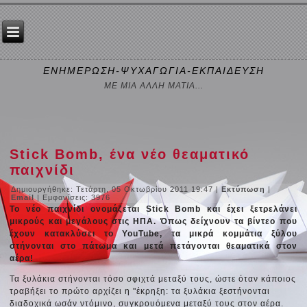
ΕΝΗΜΕΡΩΣΗ-ΨΥΧΑΓΩΓΙΑ-ΕΚΠΑΙΔΕΥΣΗ
ΜΕ ΜΙΑ ΑΛΛΗ ΜΑΤΙΑ...
Stick Bomb, ένα νέο θεαματικό
παιχνίδι
Δημιουργήθηκε: Τετάρτη, 05 Οκτωβρίου 2011 19:47
|
Εκτύπωση
|
Email
| Εμφανίσεις: 3976
Το νέο παιχνίδι ονομάζεται Stick Bomb και έχει ξετρελάνει
μικρούς και μεγάλους στις ΗΠΑ. Όπως δείχνουν τα βίντεο που
έχουν κατακλύσει το YouTube, τα μικρά κομμάτια ξύλου
στήνονται στο πάτωμα και μετά πετάγονται θεαματικά στον
αέρα!
Τα ξυλάκια στήνονται τόσο σφιχτά μεταξύ τους, ώστε όταν κάποιος
τραβήξει το πρώτο αρχίζει η "έκρηξη: τα ξυλάκια ξεστήνονται
διαδοχικά ωσάν ντόμινο, συγκρουόμενα μεταξύ τους στον αέρα.