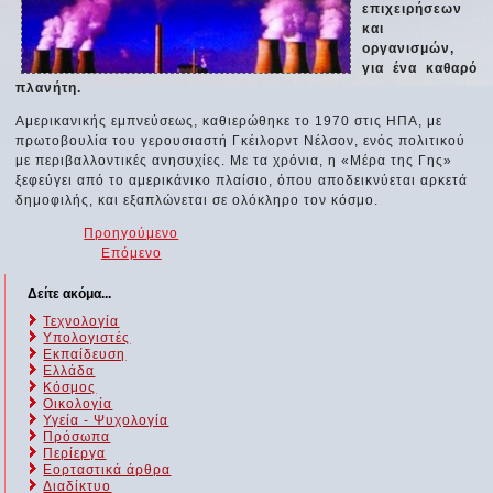
επιχειρήσεων
και
οργανισμών,
για ένα καθαρό
πλανήτη.
Αμερικανικής εμπνεύσεως, καθιερώθηκε το 1970 στις ΗΠΑ, με
πρωτοβουλία του γερουσιαστή Γκέιλορντ Νέλσον, ενός πολιτικού
με περιβαλλοντικές ανησυχίες. Με τα χρόνια, η «Μέρα της Γης»
ξεφεύγει από το αμερικάνικο πλαίσιο, όπου αποδεικνύεται αρκετά
δημοφιλής, και εξαπλώνεται σε ολόκληρο τον κόσμο.
Προηγούμενο
Επόμενο
Δείτε ακόμα...
Τεχνολογία
Υπολογιστές
Εκπαίδευση
Ελλάδα
Κόσμος
Οικολογία
Υγεία - Ψυχολογία
Πρόσωπα
Περίεργα
Εορταστικά άρθρα
Διαδίκτυο