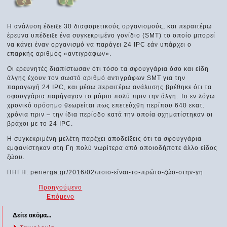
Η ανάλυση έδειξε 30 διαφορετικούς οργανισμούς, και περαιτέρω
έρευνα υπέδειξε ένα συγκεκριμένο γονίδιο (SMT) το οποίο μπορεί
να κάνει έναν οργανισμό να παράγει 24 IPC εάν υπάρχει ο
επαρκής αριθμός «αντιγράφων».
Οι ερευνητές διαπίστωσαν ότι τόσο τα σφουγγάρια όσο και είδη
άλγης έχουν τον σωστό αριθμό αντιγράφων SMT για την
παραγωγή 24 IPC, και μέσω περαιτέρω ανάλυσης βρέθηκε ότι τα
σφουγγάρια παρήγαγαν το μόριο πολύ πριν την άλγη. Το εν λόγω
χρονικό ορόσημο θεωρείται πως επετεύχθη περίπου 640 εκατ.
χρόνια πριν – την ίδια περίοδο κατά την οποία σχηματίστηκαν οι
βράχοι με το 24 IPC.
Η συγκεκριμένη μελέτη παρέχει αποδείξεις ότι τα σφουγγάρια
εμφανίστηκαν στη Γη πολύ νωρίτερα από οποιοδήποτε άλλο είδος
ζώου.
ΠΗΓΗ: perierga.gr/2016/02/ποιο-είναι-το-πρώτο-ζώο-στην-γη
Προηγούμενο
Επόμενο
Δείτε ακόμα...