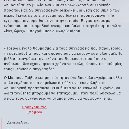
δημοσιεύσει το βιβλίο των 288 σελίδων -καρπό συλλογικής
προσπάθειας 53 συγγραφέων- διεκδικεί μία θέση στο βιβλίο των
ρεκόρ Γκίνες με το επίτευγμα που δεν έχει προηγούμενο. «Το
εγχείρημα σίγουρα θα μείνει στην ιστορία. Εργαστήκαμε με
ενθουσιασμό, με ομαδικό πνεύμα και βάλαμε στην άκρη το εγώ για
λίγες ώρες», υπογράμμισε ο Φλορίν Ιάρου.
«Τρέφω μεγάλο θαυμασμό για τους συγγραφείς που παραμέρισαν
τη ματαιοδοξία τους και αποφάσισαν να κάνουν κάτι όλοι μαζί. Το
βιβλίο περιγράφει την εικόνα του Βουκουρεστίου όπου οι
άνθρωποι δεν έχουν αρκετό χρόνο να εκπληρώσουν τις επιθυμίες
τους», τόνισε ο συγγραφέας.
Ο Μάριους Τσίβου εκτίμησε ότι ήταν ένα δύσκολο εγχείρημα αλλά
πολύ ευχάριστο και σημείωσε ότι θέλει να επαναλάβει τη
δημιουργική προσπάθεια. «Θα ήθελα να το κάνω κάθε χρόνο, να
δω τι ταχύτητα μπορούμε να επιτύχουμε. Ήταν πολύ δύσκολο να
πείσω τους συγγραφείς να σταματήσουν να γράφουν», είπε.
Προηγούμενο
Επόμενο
Δείτε ακόμα...