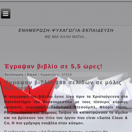
ΕΝΗΜΕΡΩΣΗ-ΨΥΧΑΓΩΓΙΑ-ΕΚΠΑΙΔΕΥΣΗ
ΜΕ ΜΙΑ ΑΛΛΗ ΜΑΤΙΑ...
Έγραψαν βιβλίο σε 5,5 ώρες!
Εκτύπωση
|
Email
| Εμφανίσεις: 37919
Έγραψαν βιβλίο 288 σελίδων σε μόλις
5,5 ώρες!
Η συγγραφή του βιβλίου έγινε λίγο πριν τα Χριστούγεννα στο
Πανεπιστήμιο του Βουκουρεστίου με τους τέσσερις κύριους
αφηγητές, συγγραφείς Γκάμπριελ Ντεσούμπλ, Φλορίν Ιάρου,
Ράζβαν Τούπα και Μάριους Τσίβου να καταστρώνουν το σχέδιο
και να βρίσκουν τον τίτλο του έργου που είναι «Santa Claus &
Co. Η πιο γρήγορη νουβέλα στον κόσμο».
Ο εκδοτικός οίκος «Art Publishing House», ο οποίος θα