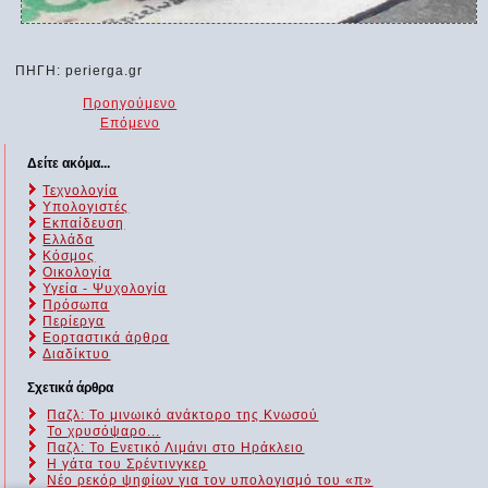
ΠΗΓΗ: perierga.gr
Προηγούμενο
Επόμενο
Δείτε ακόμα...
Τεχνολογία
Υπολογιστές
Εκπαίδευση
Ελλάδα
Κόσμος
Οικολογία
Υγεία - Ψυχολογία
Πρόσωπα
Περίεργα
Εορταστικά άρθρα
Διαδίκτυο
Σχετικά άρθρα
Παζλ: Το μινωικό ανάκτορο της Κνωσού
To χρυσόψαρο...
Παζλ: Το Ενετικό Λιμάνι στο Ηράκλειο
Η γάτα του Σρέντινγκερ
Νέο ρεκόρ ψηφίων για τον υπολογισμό του «π»