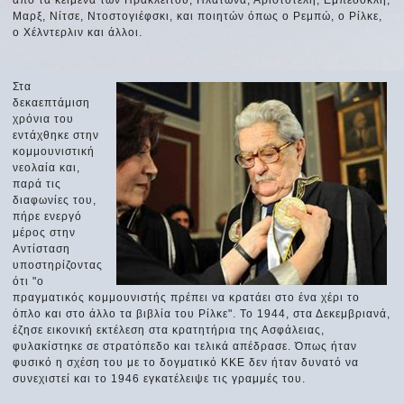
Μαρξ, Νίτσε, Ντοστογιέφσκι, και ποιητών όπως ο Ρεμπώ, ο Ρίλκε,
ο Χέλντερλιν και άλλοι.
Στα
δεκαεπτάμιση
χρόνια του
εντάχθηκε στην
κομμουνιστική
νεολαία και,
παρά τις
διαφωνίες του,
πήρε ενεργό
μέρος στην
Αντίσταση
υποστηρίζοντας
ότι "ο
πραγματικός κομμουνιστής πρέπει να κρατάει στο ένα χέρι το
όπλο και στο άλλο τα βιβλία του Ρίλκε". Το 1944, στα Δεκεμβριανά,
έζησε εικονική εκτέλεση στα κρατητήρια της Ασφάλειας,
φυλακίστηκε σε στρατόπεδο και τελικά απέδρασε. Όπως ήταν
φυσικό η σχέση του με το δογματικό ΚΚΕ δεν ήταν δυνατό να
συνεχιστεί και το 1946 εγκατέλειψε τις γραμμές του.