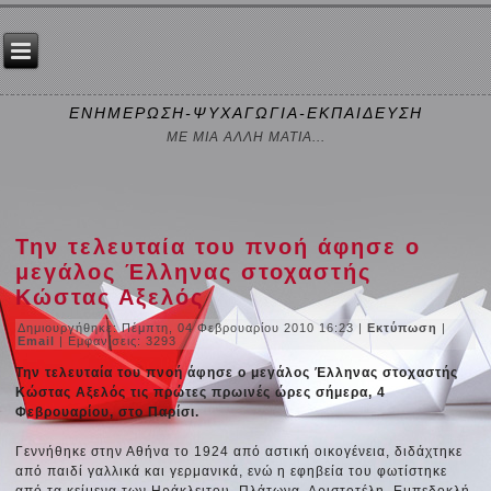
ΕΝΗΜΕΡΩΣΗ-ΨΥΧΑΓΩΓΙΑ-ΕΚΠΑΙΔΕΥΣΗ
ΜΕ ΜΙΑ ΑΛΛΗ ΜΑΤΙΑ...
Την τελευταία του πνοή άφησε ο
μεγάλος Έλληνας στοχαστής
Κώστας Αξελός
Δημιουργήθηκε: Πέμπτη, 04 Φεβρουαρίου 2010 16:23
|
Εκτύπωση
|
Email
| Εμφανίσεις: 3293
Την τελευταία του πνοή άφησε ο μεγάλος Έλληνας στοχαστής
Κώστας Αξελός τις πρώτες πρωινές ώρες σήμερα, 4
Φεβρουαρίου, στο Παρίσι.
Γεννήθηκε στην Αθήνα το 1924 από αστική οικογένεια, διδάχτηκε
από παιδί γαλλικά και γερμανικά, ενώ η εφηβεία του φωτίστηκε
από τα κείμενα των Ηράκλειτου, Πλάτωνα, Αριστοτέλη, Εμπεδοκλή,