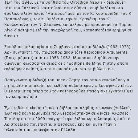
Τέλη του 1945, με τη βοήθεια του Οκτάβιου Μερλιέ - διευθυντή
τότε του Γαλλικού Ινστιτούτου στην Αθήνα - επιβιβαζόταν στο
θρυλικό πλέον πλοίο "Ματαρόα" μαζί με τον Κ. Καστοριάδη, τον Κ.
Παπαϊωάννου, τον Κ. Βυζάντιο, την Μ. Κρανάκη, τον Κ.
Κουλεντιανό, τον Ν. Σβορώνο και άλλους με προορισμό το Παρίσι.
Λίγο διάστημα μετά την αναχώρησή του, καταδικαζόταν ερήμην σε
θάνατο.
Σπούδασε φιλοσοφία στη Σορβόννη όπου και δίδαξε (1962-1973).
Αρχισυντάκτης του πρωτοποριακού τότε περιοδικού Arguments
(Επιχειρήματα) από το 1956-1962, ίδρυσε και διηύθυνε την
ομώνυμη φιλοσοφική σειρά στις "Εditions de Minuit" στην οποία
εκδόθηκαν επίσης και τα περισσότερα από τα βιβλία του.
Πασίγνωστη η διένεξή του με τον Σαρτρ τον οποίο εγκαλούσε για
μη πρωτότυπη σκέψη και έκθεση παλαιότερων φιλοσοφικών ιδεών.
Ο Σαρτρ με τη σειρά του τον κατηγορούσε επειδή είχε εγκαταλείψει
τον κομμουνισμό.
Έχει εκδώσει είκοσι τέσσερα βιβλία και πλήθος κειμένων (γαλλικά,
ελληνικά και γερμανικά) που μεταφράστηκαν σε δεκαέξι γλώσσες.
Τον Μάρτιο του 2009 αναγορεύτηκε διδάκτωρ φιλοσοφίας από το
Αριστοτέλειο πανεπιστήμιο Θεσσαλονίκης και αυτή ήταν η
τελευταία του επίσκεψη στην Ελλάδα.