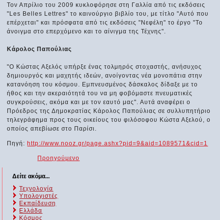
Τον Απρίλιο του 2009 κυκλοφόρησε στη Γαλλία από τις εκδόσεις
"Les Belles Lettres" το καινούργιο βιβλίο του, με τίτλο "Αυτό που
επέρχεται" και πρόσφατα από τις εκδόσεις "Νεφέλη" το έργο "Το
άνοιγμα στο επερχόμενο και το αίνιγμα της Τέχνης".
Κάρολος Παπούλιας
"Ο Κώστας Αξελός υπήρξε ένας τολμηρός στοχαστής, ανήσυχος
δημιουργός και μαχητής ιδεών, ανοίγοντας νέα μονοπάτια στην
κατανόηση του κόσμου. Εμπνευσμένος δάσκαλος δίδαξε με το
ήθος και την ακεραιότητά του να μη φοβόμαστε πνευματικές
συγκρούσεις, ακόμα και με τον εαυτό μας". Αυτά αναφέρει ο
Πρόεδρος της Δημοκρατίας Κάρολος Παπούλιας σε συλλυπητήριο
τηλεγράφημα προς τους οικείους του φιλόσοφου Κώστα Αξελού, ο
οποίος απεβίωσε στο Παρίσι.
Πηγή:
http://www.nooz.gr/page.ashx?pid=9&aid=1089571&cid=1
Προηγούμενο
Δείτε ακόμα...
Τεχνολογία
Υπολογιστές
Εκπαίδευση
Ελλάδα
Κόσμος