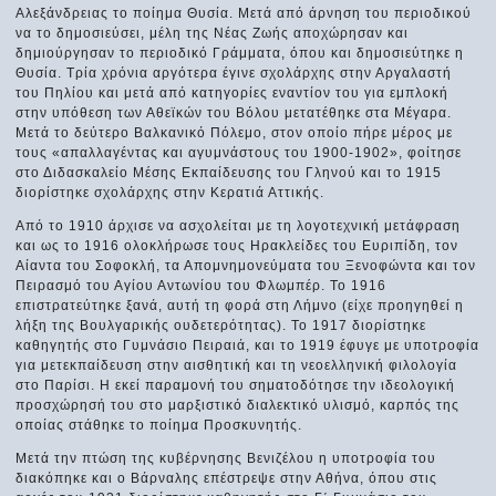
Αλεξάνδρειας το ποίημα Θυσία. Μετά από άρνηση του περιοδικού
να το δημοσιεύσει, μέλη της Νέας Ζωής αποχώρησαν και
δημιούργησαν το περιοδικό Γράμματα, όπου και δημοσιεύτηκε η
Θυσία. Τρία χρόνια αργότερα έγινε σχολάρχης στην Αργαλαστή
του Πηλίου και μετά από κατηγορίες εναντίον του για εμπλοκή
στην υπόθεση των Αθεϊκών του Βόλου μετατέθηκε στα Μέγαρα.
Μετά το δεύτερο Βαλκανικό Πόλεμο, στον οποίο πήρε μέρος με
τους «απαλλαγέντας και αγυμνάστους του 1900-1902», φοίτησε
στο Διδασκαλείο Μέσης Εκπαίδευσης του Γληνού και το 1915
διορίστηκε σχολάρχης στην Κερατιά Αττικής.
Από το 1910 άρχισε να ασχολείται με τη λογοτεχνική μετάφραση
και ως το 1916 ολοκλήρωσε τους Ηρακλείδες του Ευριπίδη, τον
Αίαντα του Σοφοκλή, τα Απομνημονεύματα του Ξενοφώντα και τον
Πειρασμό του Αγίου Αντωνίου του Φλωμπέρ. Το 1916
επιστρατεύτηκε ξανά, αυτή τη φορά στη Λήμνο (είχε προηγηθεί η
λήξη της Βουλγαρικής ουδετερότητας). Το 1917 διορίστηκε
καθηγητής στο Γυμνάσιο Πειραιά, και το 1919 έφυγε με υποτροφία
για μετεκπαίδευση στην αισθητική και τη νεοελληνική φιλολογία
στο Παρίσι. Η εκεί παραμονή του σηματοδότησε την ιδεολογική
προσχώρησή του στο μαρξιστικό διαλεκτικό υλισμό, καρπός της
οποίας στάθηκε το ποίημα Προσκυνητής.
Μετά την πτώση της κυβέρνησης Βενιζέλου η υποτροφία του
διακόπηκε και ο Βάρναλης επέστρεψε στην Αθήνα, όπου στις