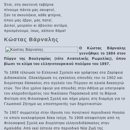
Έτσι, στη σκοτεινή ταβέρνα
πίνουμε πάντα μας σκυφτοί,
Σαν τα σκουλήκια, κάθε φτέρνα,
όπου μας έβρει, μας πατεί.
Δειλοί, μοιραίοι κι άβουλοι αντάμα,
προσμένουμε, ίσως, κάποιο θάμα!
Κώστας Βάρναλης
Ο Κώστας Βάρναλης
γεννήθηκε το 1884 στον
Πύργο της Βουλγαρίας (τότε Ανατολικής Ρωμυλίας), όπου
βίωσε το κλίμα του ελληνοτουρκικού πολέμου του 1897.
Το 1898 τέλειωσε το Ελληνικό Σχολείο και γράφτηκε στα Ζαρίφεια
Διδασκαλεία. Ολοκλήρωσε τις εγκύκλιες σπουδές του το 1902 και
διορίστηκε δάσκαλος στο σχολείο του Πύργου σε ηλικία δεκαοχτώ
ετών. Τον ίδιο χρόνο έφυγε για σπουδές στην Αθήνα με υποτροφία
του κληροδοτήματος του Νικόλαου Παρασκευά από τη Βάρνα.
Φοίτησε στη Φιλοσοφική Σχολή και πήρε μέρος στη διαμάχη για το
Γλωσσικό Ζήτημα ως υποστηρικτής των δημοτικιστών.
Το 1907 συμμετείχε στην ίδρυση του ποιητικού περιοδικού Ηγησώ
το οποίο κυκλοφόρησε δέκα τεύχη. Το 1908 αποφοίτησε από τη
Φιλοσοφική Σχολή και διορίστηκε ελληνοδιδάσκαλος στην
Αμαλιάδα. Από εκεί έστειλε στο περιοδικό Νέα Ζωή της