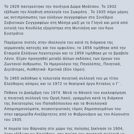
Το 1929 παντρεύτηκε την ποιήτρια Δώρα Μοάτσου. Το 1932
εξέδωσε την Αληθινή απολογία του Σωκράτη . Το 1935 πήρε μέρος
ως αντιπρόσωπος των ελλήνων συγγραφέων στο Συνέδριο
Σοβιετικών Συγγραφέων στη Μόσχα μαζί με το Γληνό και μετά από
εντολή του Κονδύλη εξορίστηκε στη Μυτιλήνη και τον Άγιο
Ευστράτιο.
Παρέμεινε πιστός στην ιδεολογία του κατά τη διάρκεια της
γερμανικής κατοχής και του εμφυλίου, το 1856 τιμήθηκε από την
Εταιρεία Ελλήνων Λογοτεχνών και το 1959 τιμήθηκε με το βραβείο
Λένιν. Είχαν προηγηθεί μεταξύ άλλων εκδόσεις των έργων του
Ζωντανοί άνθρωποι, Το Ημερολόγιο της Πηνελόπης, Ποιητικά,
Διχτάτορες, Αισθητικά- Κριτικά (δύο τόμοι).
Το 1965 εκδόθηκε η τελευταία ποιητική συλλογή του με τίτλο
Ελεύθερος κόσμος και το 1972 το θεατρικό έργο Άτταλος ο Γ΄.
Πέθανε το Δεκέμβρη του 1974. Μετά το θάνατό του κυκλοφόρησε
η ποιητική συλλογή του Οργή Λαού, γραμμένη κατά τη διάρκεια
της δικτατορίας του Παπαδόπουλου και τα Φιλολογικά
Απομνημονεύματα, συγκεντρωτικός τόμος δημοσιευμάτων του
στην εφημερίδα Ανεξάρτητος από το Φεβρουάριο ως τον Αύγουστο
του 1935.
Η πορεία του Βάρναλη στο χώρο της ποίησης ξεκίνησε το 1904,
όταν εξέδωσε τις Κηρύθρες, την πρώτη του ποιητική συλλογή με