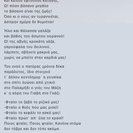
και κάπου εφτυούσε καταγής,
Ω! πόσο βάσανο μεγάλο
το βάσανο είναι της ζωής!
Όσο κι ο νους αν τυραννιέται,
άσπρην ημέρα δε θυμιέται!
Ήλιε και θάλασσα γαλάζα
και βάθος του άσωτου ουρανού!
Ω! της αβγής κροκάτη γάζα,
γαρούφαλα του δειλινού,
λάμπετε, σβήνετε μακριά μας,
χωρίς να μπείτε στην καρδιά μας!
Του ενού ο πατέρας χρόνια δέκα
παράλυτος, ίδιο στοιχειό
τ΄ άλλου κοντόημερ΄ η γυναίκα
στο σπίτι λυώνει από χτικιό
στο Παλαμήδι ο γιός του Μάζη
κ΄ η κόρη του Γιαβή στο Γκάζι.
-Φταίει το ζαβό το ριζικό μας!
-Φταίει ο θεός που μας μισεί!
-Φταίει το κεφάλι το κακό μας!
-Φταίει πρώτ΄ απ΄ όλα το κρασί!
Ποιος φταίει; Ποιος φταίει; Κανένα στόμα
δεν τόβρε και δεν τόπε ακόμα.