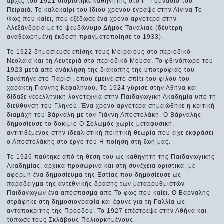
αρχές του 1921 διορίστηκε καθηγητής στο Γ΄ Γυμνάσιο του
Πειραιά. Το καλοκαίρι του ίδιου χρόνου έγραψε στην Αίγινα Το
Φως που καίει, που εξέδωσε ένα χρόνο αργότερα στην
Αλεξάνδρεια με το ψευδώνυμο Δήμος Τανάλιας (δέυτερη
αναθεωρημένη έκδοση πραγματοποίησε το 1933).
Το 1922 δημοσίευσε επίσης τους Μοιραίους στο περιοδικό
Νεολαία και τη Λευτεριά στο περιοδικό Μούσα. Το φθινόπωρο του
1923 μετά από ανάκληση της διακοπής της υποτροφίας του
ξαναπήγε στο Παρίσι, όπου έμεινε στο σπίτι του φίλου του
χαράκτη Γιάννης Κεφαληνού. Το 1924 γύρισε στην Αθήνα και
δίδαξε νεοελληνική λογοτεχνία στην Παιδαγωγική Ακαδημία υπό τη
διεύθυνση του Γληνού. Ένα χρόνο αργότερα σημειώθηκε η κριτική
διαμάχη του Βάρναλη με τον Γιάννη Αποστολάκη. Ο Βάρναλης
δημοσίευσε το δοκίμιο Ο Σολωμός χωρίς μεταφυσική,
αντιτιθέμενος στην ιδεαλιστική ποιητική θεωρία που είχε εκφράσει
ο Αποστολάκης στο έργο του Η ποίηση στη ζωή μας.
Το 1926 παύτηκε από τη θέση του ως καθηγητή της Παιδαγωγικής
Ακαδημίας, αρχικά προσωρινά και στη συνέχεια οριστικά, με
αφορμή ένα δημοσίευμα της Εστίας που δημοσίευσε ως
παράδειγμα της αντεθνικής δράσης των μεταρρυθμιστών
Παιδαγωγών ένα απόσπασμα από Το φως που καίει. Ο Βάρναλης
στράφηκε στη δημοσιογραφία και έφυγε για τη Γαλλία ως
ανταποκριτής της Προόδου. Το 1927 επέστρεψε στην Αθήνα και
τύπωσε τους Σκλάβους Πολιορκημένους.