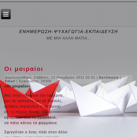
ΕΝΗΜΕΡΩΣΗ-ΨΥΧΑΓΩΓΙΑ-ΕΚΠΑΙΔΕΥΣΗ
ΜΕ ΜΙΑ ΑΛΛΗ ΜΑΤΙΑ...
Οι μοιραίοι
Δημιουργήθηκε: Σάββατο, 12 Νοεμβρίου 2011 02:51
|
Εκτύπωση
|
Email
| Εμφανίσεις: 18308
«Οι μοιραίοι»
Μες στην υπόγεια την ταβέρνα,
μες σε καπνούς και σε βρισιές,
(απάνω στρίγγλιζε η λατέρνα)
όλ΄ η παρέα πίναμ΄ εψές,
εψές, σαν όλα τα βραδάκια,
να πάνε κάτου τα φαρμάκια.
Σφιγγόταν ο ένας πλάι στον άλλο