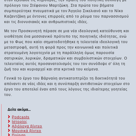
πρόλογο του Στέφανου Μαρτζώκη. Στα πρώτα του βήματα
συμπορεύτηκε πνευματικά με τον Άγγελο Σικελιανό και το Νίκο
Καζαντζάκη με έντονες επιρροές από το ρέυμα του παρνασσισμού
και τις διονυσιακές και ανθρωπιστικές ιδέες.
Με τον Προσκυνητή πέρασε σε μια νέα ιδεολογική κατεύθυνση και
υιοθέτησε ένα μεσσιανικό πρότυπο της ποιητικής ιδιότητας, ενώ
με το Φως που καίει σηματοδοτήθηκε η τελευταία ιδεολογική του
μεταστροφή, αυτή τη φορά προς την κοινωνικά και πολιτικά
στρατευμένη λογοτεχνία με τη παράλληλη όμως παρουσία
σατιρικών, λυρικών, δραματικών και συμβολιστικών στοιχείων. Ο
τελευταίος αυτός προσανατολισμός του τον συνόδεψε σ' όλη τη
ζωή του και κυριαρχεί και στα κριτικά του κείμενα.
Γενικά το έργο του Βάρναλη αντικατοπτρίζει τη δεκτικότητά του
απέναντι σε νέες ιδέες και η συνύπαρξη αντιθετικών στοιχείων στο
έργο του αποτελεί έναν από τους λόγους της ιδιαίτερης γοητείας
του.
Δείτε ακόμα...
Podcasts
Ιστορίες
Αξιόλογα βίντεο
Μουσικά βίντεο
Ποίηση