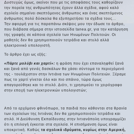
Δυστυχώς όμως, εκείνοι που με τις αποφάσεις τους καθορίζουν
την πορεία της ανθρωπότητας έχουν άλλα σχέδια, αφού καλό
σχολείο σημαίνει σκεπτόμενος άνθρωπος και ένας σκεπτόμενος
άνθρωπος πολύ δύσκολα θα εξυπηρετήσει τα σχέδια τους...
Την αφορμή για τις παραπάνω σκέψεις μου την έδωσε το άρθρο,
που διάβασα σήμερα στην ιστοσελίδα tanea.gr, για την κατάργηση
της γραφής σε κάποια σχολεία των Ηνωμένων Πολιτειών. Οι
μαθητές δεν θα χρησιμοποιούν τετράδια και στυλό αλλά
ηλεκτρονικό υπολογιστή.
Το άρθρο έχει ως εξής:
«Πάρτε μολύβι και χαρτί»:
η φράση που έχει επαναληφθεί ξανά
και ξανά από γενιές δασκάλων θα χάσει σύντομα το περιεχόμενό
της - τουλάχιστον στην Ιντιάνα των Ηνωμένων Πολιτειών. Ξέραμε
πως το χαρτί γίνεται όλο και πιο σπάνιο, τώρα όμως
απαγορεύθηκε και το στυλό. Διότι, τι χρησιμεύει το χειρόγραφο
στην εποχή των ηλεκτρονικών υπολογιστών;
Από το ερχόμενο φθινόπωρο, τα παιδιά που κάθονται στα θρανία
των σχολείων της Ιντιάνας δεν θα χρησιμοποιούν τετράδια και
στιλό. Η Διεύθυνση Εκπαίδευσης στην Ιντιανάπολη υπογραμμίζει
ότι η επιλογή έγκειται στα σχολεία. Η επισήμανση όμως είναι
υποκριτική. Καθώς
τα σχολικά ιδρύματα, κυρίως στην Αμερική,