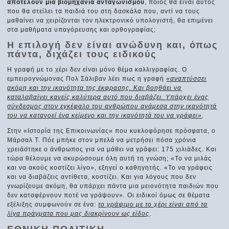
αποτελούν μια βιομηχανία ανταγωνισμού
, ποιος θα είναι αυτός
που θα στείλει τα παιδιά του στη δασκάλα που, αντί να τους
μαθαίνει να χειρίζονται τον ηλεκτρονικό υπολογιστή, θα επιμένει
στα μαθήματα υπαγόρευσης και ορθογραφίας;
Η επιλογή δεν είναι ανώδυνη και, όπως
πάντα, διχάζει τους ειδικούς
Η γραφή με το χέρι δεν είναι μόνο θέμα καλλιγραφίας. Ο
εμπειρογνώμονας Πολ Σάλιβαν λέει πως η γραφή
«αναπτύσσει
ακόμη και την ικανότητα της έκφρασης. Και βοηθάει να
καταλαβαίνει κανείς καλύτερα αυτό που διαβάζει. Υπάρχει ένας
σύνδεσμος στον εγκέφαλο του ανθρώπου ανάμεσα στην ικανότητά
του να κατανοεί ένα κείμενο και την ικανότητά του να γράφει»
.
Στην «Ιστορία της Επικοινωνίας» που κυκλοφόρησε πρόσφατα, ο
Μάρσαλ Τ. Πόε μπήκε στον μπελά να μετρήσει πόσα χρόνια
χρειάστηκε ο άνθρωπος για να μάθει να γράφει: 175 χιλιάδες. Και
τώρα θέλουμε να ακυρώσουμε όλη αυτή τη γνώση; «Το να μιλάς
και να ακούς κοστίζει λίγο», εξηγεί ο καθηγητής. «Το να γράφεις
και να διαβάζεις αντίθετα, κοστίζει. Και για λόγους που δεν
γνωρίζουμε ακόμη, θα υπάρχει πάντα μια μειονότητα παιδιών που
δεν καταφέρνουν ποτέ να γράψουν». Οι ειδικοί όμως σε θέματα
εξέλιξης συμφωνούν σε ένα:
το γράψιμο με το χέρι είναι από τα
λίγα πράγματα που μας διακρίνουν ως είδος
.
ΕΘΝΙΚΗ ΠΟΛΙΤΙΚΗ