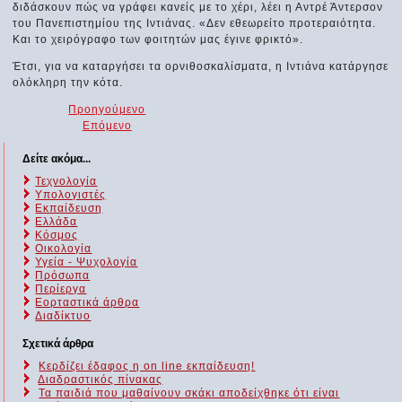
διδάσκουν πώς να γράφει κανείς με το χέρι, λέει η Αντρέ Άντερσον
του Πανεπιστημίου της Ιντιάνας. «Δεν εθεωρείτο προτεραιότητα.
Και το χειρόγραφο των φοιτητών μας έγινε φρικτό».
Έτσι, για να καταργήσει τα ορνιθοσκαλίσματα, η Ιντιάνα κατάργησε
ολόκληρη την κότα.
Προηγούμενο
Επόμενο
Δείτε ακόμα...
Τεχνολογία
Υπολογιστές
Εκπαίδευση
Ελλάδα
Κόσμος
Οικολογία
Υγεία - Ψυχολογία
Πρόσωπα
Περίεργα
Εορταστικά άρθρα
Διαδίκτυο
Σχετικά άρθρα
Κερδίζει έδαφος η on line εκπαίδευση!
Διαδραστικός πίνακας
Τα παιδιά που μαθαίνουν σκάκι αποδείχθηκε ότι είναι