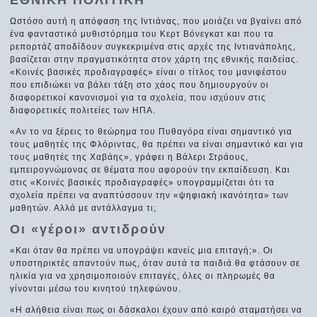
Ωστόσο αυτή η απόφαση της Ιντιάνας, που μοιάζει να βγαίνει από
ένα φανταστικό μυθιστόρημα του Κερτ Βόνεγκατ και που τα
ρεπορτάζ αποδίδουν συγκεκριμένα στις αρχές της Ιντιανάπολης,
βασίζεται στην πραγματικότητα στον χάρτη της εθνικής παιδείας.
«Κοινές βασικές προδιαγραφές» είναι ο τίτλος του μανιφέστου
που επιδιώκει να βάλει τάξη στο χάος που δημιουργούν οι
διαφορετικοί κανονισμοί για τα σχολεία, που ισχύουν στις
διαφορετικές πολιτείες των ΗΠΑ.
«Αν το να ξέρεις το θεώρημα του Πυθαγόρα είναι σημαντικό για
τους μαθητές της Φλόριντας, θα πρέπει να είναι σημαντικό και για
τους μαθητές της Χαβάης», γράφει η Βάλερι Στράους,
εμπειρογνώμονας σε θέματα που αφορούν την εκπαίδευση. Και
στις «Κοινές βασικές προδιαγραφές» υπογραμμίζεται ότι τα
σχολεία πρέπει να αναπτύσσουν την «ψηφιακή ικανότητα» των
μαθητών. Αλλά με αντάλλαγμα τι;
Οι «γέροι» αντιδρούν
«Και όταν θα πρέπει να υπογράψει κανείς μια επιταγή;». Οι
υποστηρικτές απαντούν πως, όταν αυτά τα παιδιά θα φτάσουν σε
ηλικία για να χρησιμοποιούν επιταγές, όλες οι πληρωμές θα
γίνονται μέσω του κινητού τηλεφώνου.
«Η αλήθεια είναι πως οι δάσκαλοι έχουν από καιρό σταματήσει να