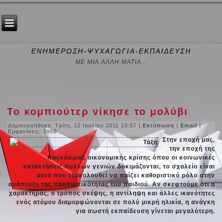
ΕΝΗΜΕΡΩΣΗ-ΨΥΧΑΓΩΓΙΑ-ΕΚΠΑΙΔΕΥΣΗ
ΜΕ ΜΙΑ ΑΛΛΗ ΜΑΤΙΑ...
Το κομπιούτερ νίκησε το μολύβι
Δημιουργήθηκε: Τρίτη, 12 Ιουλίου 2011 10:57
|
Εκτύπωση
|
Email
|
Εμφανίσεις: 3968
Στην εποχή μας,
την εποχή της
παγκόσμιας οικονομικής κρίσης όπου οι κοινωνικές
κατακτήσεις πολλών γενιών δοκιμάζονται, το σχολείο είναι
αυτό που εξακολουθεί να παίζει καθοριστικό ρόλο στην
ανάπτυξη της προσωπικότητας του παιδιού. Αν σκεφτούμε ότι ο
χαρακτήρας, ο τρόπος σκέψης, η αντίληψη και άλλες ικανότητες
ενός ατόμου διαμορφώνονται σε πολύ μικρή ηλικία, η ανάγκη
για σωστή εκπαίδευση γίνεται μεγαλύτερη.