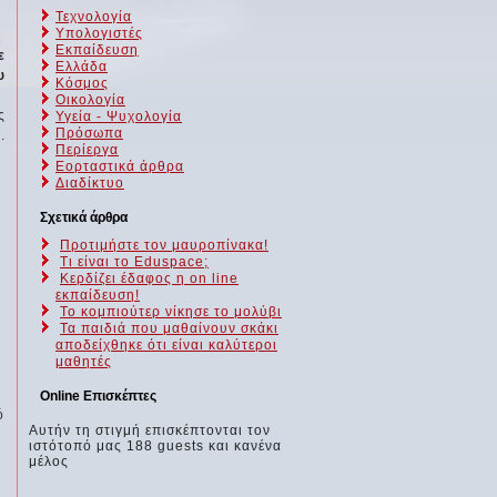
Τεχνολογία
Υπολογιστές
Εκπαίδευση
ε
Ελλάδα
υ
Κόσμος
Οικολογία
ς
Υγεία - Ψυχολογία
Πρόσωπα
.
Περίεργα
Εορταστικά άρθρα
Διαδίκτυο
Σχετικά άρθρα
Προτιμήστε τον μαυροπίνακα!
Τι είναι το Eduspace;
Κερδίζει έδαφος η on line
εκπαίδευση!
Το κομπιούτερ νίκησε το μολύβι
Τα παιδιά που μαθαίνουν σκάκι
αποδείχθηκε ότι είναι καλύτεροι
μαθητές
Online Επισκέπτες
ό
Αυτήν τη στιγμή επισκέπτονται τον
ιστότοπό μας 188 guests και κανένα
μέλος