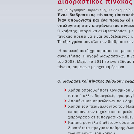
Διαδραστικός πίνακας
Δημιουργήθηκε: Παρασκευή, 17 Δεκεμβρίου
Ένας διαδραστικός πίνακας (Interact
έναν υπολογιστή και ένα προβολικό (
υπολογιστή στην επιφάνεια του πίνακα
Ο χρήστης μπορεί να αλληλεπιδράσει με 
πίνακας πρέπει να είναι συνδεδεμένος μ
Τα εξελιγμένα μοντέλα των διαδραστικών
Η συσκευή αυτή χρησιμοποιείται με ποικ
συναντήσεις. Η αγορά διαδραστικών πινά
του 2008. Μέχρι το 2011 το ένα έβδομο
πίνακα, σύμφωνα με σχετική έρευνα.
Οι διαδραστικοί πίνακες βρίσκουν εφα
Χρήση οποιουδήποτε λογισμικού υ
ιστού ή άλλες δημοφιλείς εφαρμογέ
Αποθήκευση σημειώσεων που δημιο
Χρήση του περιβάλλοντος του Ηλεκ
επισημάνσεων (σχόλια και σημειώ
χειρόγραφο σε τυπογραφικό κείμενο
Κάποια μοντέλα διαθέτουν σύστημ
δυνατότητα πραγματοποίησης ζων
των επιλογών του κοινού.