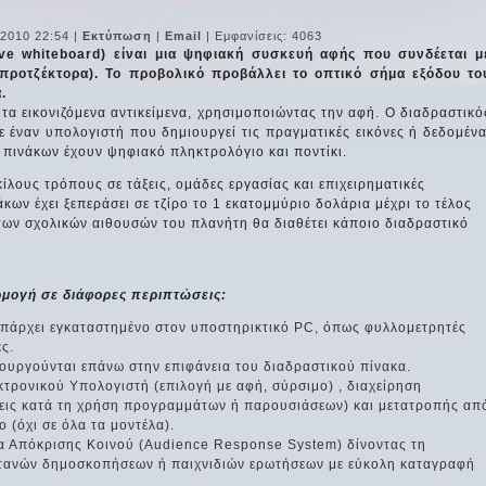
 2010 22:54
|
Εκτύπωση
|
Email
| Εμφανίσεις: 4063
ive whiteboard) είναι μια ψηφιακή συσκευή αφής που συνδέεται μ
προτζέκτορα). Το προβολικό προβάλλει το οπτικό σήμα εξόδου το
.
τα εικονιζόμενα αντικείμενα, χρησιμοποιώντας την αφή. Ο διαδραστικό
ε έναν υπολογιστή που δημιουργεί τις πραγματικές εικόνες ή δεδομένα
 πινάκων έχουν ψηφιακό πληκτρολόγιο και ποντίκι.
ίλους τρόπους σε τάξεις, ομάδες εργασίας και επιχειρηματικές
κων έχει ξεπεράσει σε τζίρο το 1 εκατομμύριο δολάρια μέχρι το τέλος
 των σχολικών αιθουσών του πλανήτη θα διαθέτει κάποιο διαδραστικό
ρμογή σε διάφορες περιπτώσεις:
πάρχει εγκαταστημένο στον υποστηρικτικό PC, όπως φυλλομετρητές
ς.
υργούνται επάνω στην επιφάνεια του διαδραστικού πίνακα.
τρονικού Υπολογιστή (επιλογή με αφή, σύρσιμο) , διαχείρηση
σεις κατά τη χρήση προγραμμάτων ή παρουσιάσεων) και μετατροπής απ
 (όχι σε όλα τα μοντέλα).
α Απόκρισης Κοινού (Audience Response System) δίνοντας τη
τανών δημοσκοπήσεων ή παιχνιδιών ερωτήσεων με εύκολη καταγραφή