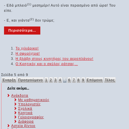
(1)
- Εδά μπλειό
μεσημέρι! Αυτό είναι περασμένο από ώρα! Του
είπε.
(2)
- Ε, και γιάντα
δεν τρώμε;
Περισσότερα...
Το χιλιάρικο!
Η σφυρίχτρα!
Η βλάβη στους κινητήρες του αεροπλάνου!
Ο Κρητικός και ο σκύλος ράτσας...
Σελίδα 5 από 9
Έναρξη
Προηγούμενο
1
2
3
4
5
6
7
8
9
Επόμενο
Τέλος
Δείτε ακόμα...
Ανέκδοτα
Με μαθηματικούς
Υπολογιστές
Σχολικά
Κρητικά
Γελοιογραφίες
Διάφορα
Αστεία βίντεο